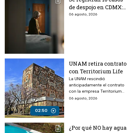
de despojo en CDMX:
adultos mayores son
06 agosto, 2026
las principales
víctimas
UNAM retira contrato
con Territorium Life
La UNAM rescindió
anticipadamente el contrato
con la empresa Territorium
Life, encargada del examen
06 agosto, 2026
de ingreso a licenciatura.
02:50
¿Por qué NO hay agua