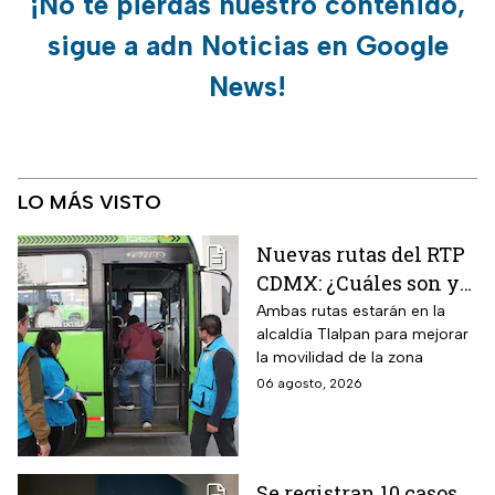
¡No te pierdas nuestro contenido,
sigue a adn Noticias en Google
News!
LO MÁS VISTO
Nuevas rutas del RTP
CDMX: ¿Cuáles son y
con qué estaciones
Ambas rutas estarán en la
alcaldía Tlalpan para mejorar
del Metrobús
la movilidad de la zona
conectan?
06 agosto, 2026
Se registran 10 casos