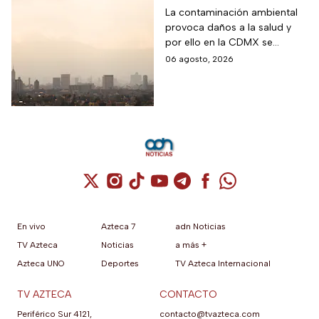
ambiente; así está la
La contaminación ambiental
provoca daños a la salud y
calidad del aire hoy
por ello en la CDMX se
en CDMX
monitorea la calidad del aire
06 agosto, 2026
para en caso de ser necesario
activar la Fase 1 de
Contingencia Ambiental.
Cuenta de X / Twitter (se abre en una nuev
Cuenta de Instagram (se abre en una n
Cuenta de TikTok (se abre en una
Cuenta de YouTube (se abre 
Cuenta de Telegram (se a
Cuenta de Facebook 
Cuenta de Whats
En vivo
Azteca 7
adn Noticias
TV Azteca
Noticias
a más +
Azteca UNO
Deportes
TV Azteca Internacional
TV AZTECA
CONTACTO
Periférico Sur 4121,
contacto@tvazteca.com