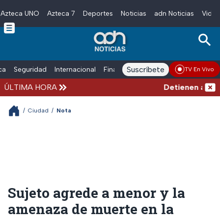
Azteca UNO
Azteca 7
Deportes
Noticias
adn Noticias
Video
Skip to main content
Suscríbete
ica
Seguridad
Internacional
Finanzas
adn Noticias Radio
Esp
TV En Vivo
ÚLTIMA HORA
Detienen al exgo
/
Ciudad
/
Nota
Sujeto agrede a menor y la
amenaza de muerte en la