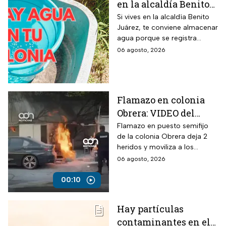
en la alcaldía Benito
Juárez? Lista de
Si vives en la alcaldía Benito
Juárez, te conviene almacenar
colonias afectadas
agua porque se registra
hasta el viernes
suspensión del suministro por
06 agosto, 2026
más de 48 horas.
Flamazo en colonia
Obrera: VIDEO del
siniestro en puesto
Flamazo en puesto semifijo
de la colonia Obrera deja 2
semifijo que dejó
heridos y moviliza a los
heridos
servicios de emergencia en
06 agosto, 2026
Isabel la Católica y
Chimalpopoca.
00:10
Hay partículas
contaminantes en el