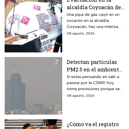
alcaldía Coyoacán de
CDMX tras caída de
Una pipa de gas cayó en un
socavón en la alcaldía
una pipa en un
Coyoacán, hay una intensa
socavón
movilización de servicios de
08 agosto, 2026
emergencia en al zona.
Detectan partículas
PM2.5 en el ambiente;
así esta la calidad del
Si estas pensando en salir a
pasear por la CDMX hoy,
aire hoy en la CDMX
toma previsiones porque se
detectaron partículas
08 agosto, 2026
contaminantes en el
ambiente.
¿Cómo va el registro