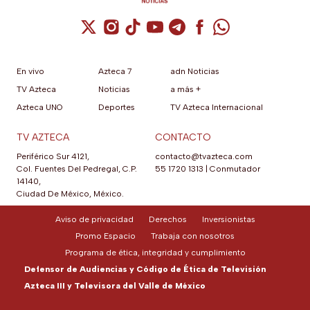
Cuenta de X / Twitter (se abre en una nuev
Cuenta de Instagram (se abre en una n
Cuenta de TikTok (se abre en una
Cuenta de YouTube (se abre 
Cuenta de Telegram (se a
Cuenta de Facebook 
Cuenta de Whats
En vivo
Azteca 7
adn Noticias
TV Azteca
Noticias
a más +
Azteca UNO
Deportes
TV Azteca Internacional
TV AZTECA
CONTACTO
Periférico Sur 4121,
contacto@tvazteca.com
Col. Fuentes Del Pedregal, C.P.
55 1720 1313
|
Conmutador
14140,
Ciudad De México, México.
Aviso de privacidad
Derechos
Inversionistas
Promo Espacio
Trabaja con nosotros
Programa de ética, integridad y cumplimiento
Defensor de Audiencias y Código de Ética de Televisión
Azteca III y Televisora del Valle de México