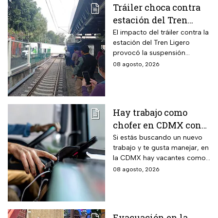
Tráiler choca contra
estación del Tren
Ligero en CDMX
El impacto del tráiler contra la
estación del Tren Ligero
provocó la suspensión
momentánea del servicio
08 agosto, 2026
Hay trabajo como
chofer en CDMX con
sueldo de 13 mil 500
Si estás buscando un nuevo
trabajo y te gusta manejar, en
pesos; requisitos para
la CDMX hay vacantes como
aplicar
chofer y aquí te decimos
08 agosto, 2026
cuáles son los requisitos y
cómo puedes aplicar.
Evacuación en la