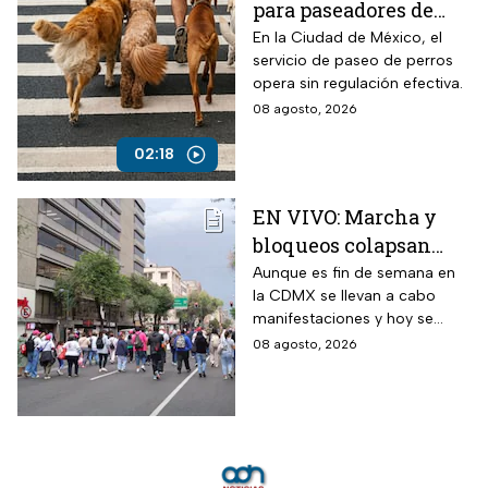
para paseadores de
perros?
En la Ciudad de México, el
servicio de paseo de perros
opera sin regulación efectiva.
08 agosto, 2026
02:18
EN VIVO: Marcha y
bloqueos colapsan
calles de CDMX hoy
Aunque es fin de semana en
la CDMX se llevan a cabo
sábado
manifestaciones y hoy se
tienen previstos bloqueos en
08 agosto, 2026
algunas alcaldías de la capital.