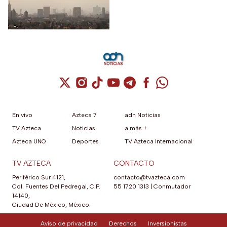
para en caso de ser necesario
activar la Fase 1 de
Contingencia Ambiental.
Cuenta de X / Twitter (se abre en una nuev
Cuenta de Instagram (se abre en una n
Cuenta de TikTok (se abre en una
Cuenta de YouTube (se abre 
Cuenta de Telegram (se a
Cuenta de Facebook 
Cuenta de Whats
En vivo
Azteca 7
adn Noticias
TV Azteca
Noticias
a más +
Azteca UNO
Deportes
TV Azteca Internacional
TV AZTECA
CONTACTO
Periférico Sur 4121,
contacto@tvazteca.com
Col. Fuentes Del Pedregal, C.P.
55 1720 1313
|
Conmutador
14140,
Ciudad De México, México.
Aviso de privacidad
Derechos
Inversionistas