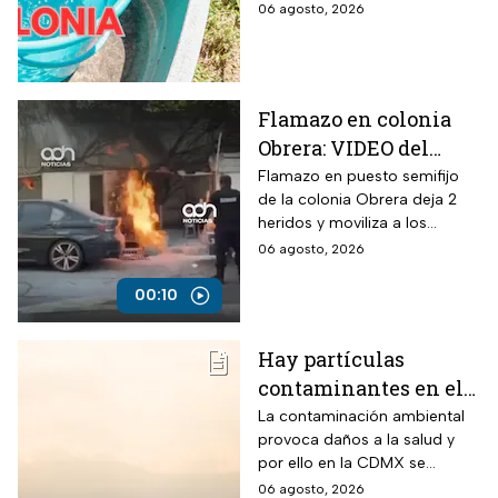
suspensión del suministro por
06 agosto, 2026
más de 48 horas.
Flamazo en colonia
Obrera: VIDEO del
siniestro en puesto
Flamazo en puesto semifijo
de la colonia Obrera deja 2
semifijo que dejó
heridos y moviliza a los
heridos
servicios de emergencia en
06 agosto, 2026
Isabel la Católica y
Chimalpopoca.
00:10
Hay partículas
contaminantes en el
ambiente; así está la
La contaminación ambiental
provoca daños a la salud y
calidad del aire hoy
por ello en la CDMX se
en CDMX
monitorea la calidad del aire
06 agosto, 2026