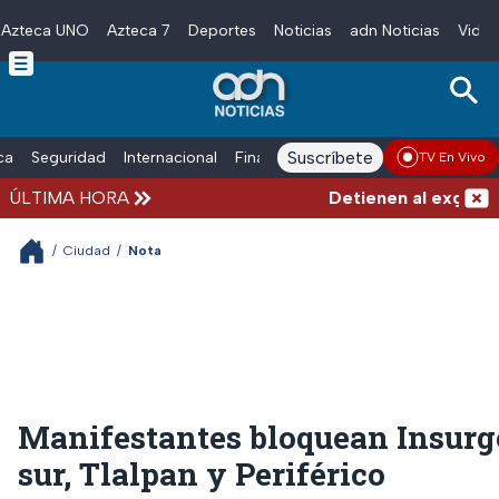
Azteca UNO
Azteca 7
Deportes
Noticias
adn Noticias
Video
Skip to main content
Suscríbete
ica
Seguridad
Internacional
Finanzas
adn Noticias Radio
Esp
TV En Vivo
ÚLTIMA HORA
Detienen al exgoberna
/
Ciudad
/
Nota
Manifestantes bloquean Insurg
sur, Tlalpan y Periférico