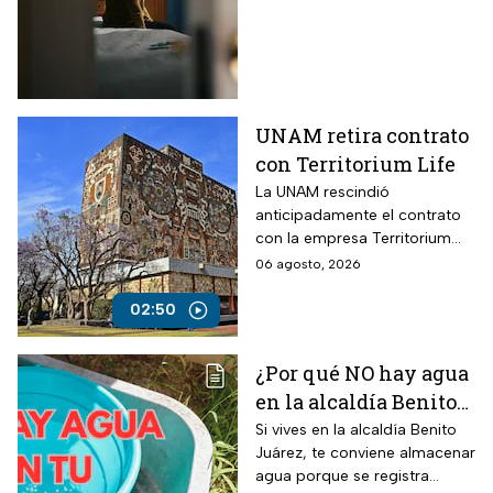
víctimas
UNAM retira contrato
con Territorium Life
La UNAM rescindió
anticipadamente el contrato
con la empresa Territorium
Life, encargada del examen
06 agosto, 2026
de ingreso a licenciatura.
02:50
¿Por qué NO hay agua
en la alcaldía Benito
Juárez? Lista de
Si vives en la alcaldía Benito
Juárez, te conviene almacenar
colonias afectadas
agua porque se registra
hasta el viernes