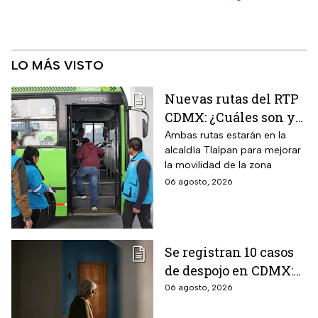
LO MÁS VISTO
Nuevas rutas del RTP
CDMX: ¿Cuáles son y
con qué estaciones
Ambas rutas estarán en la
alcaldía Tlalpan para mejorar
del Metrobús
la movilidad de la zona
conectan?
06 agosto, 2026
Se registran 10 casos
de despojo en CDMX:
adultos mayores son
06 agosto, 2026
las principales