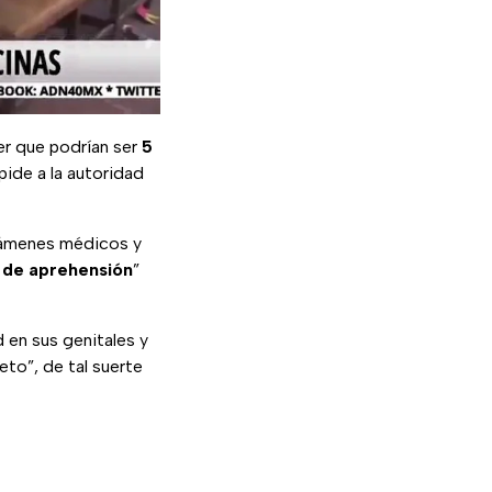
er que podrían ser
5
 pide a la autoridad
exámenes médicos y
n de aprehensión
”
 en sus genitales y
eto”, de tal suerte