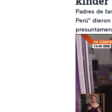
kínder 
Padres de fa
Perú” dieron
presuntament