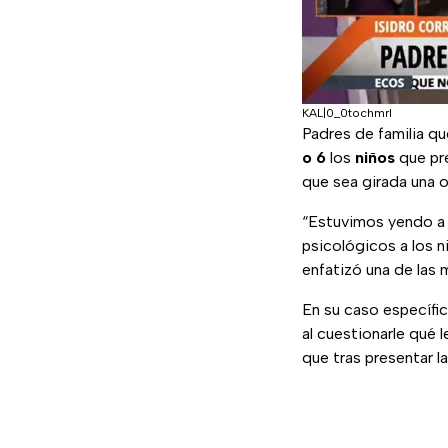
KAL|0_0tochmrl
Padres de familia qu
o 6
los
niños
que pr
que sea girada una 
“Estuvimos yendo a 
psicológicos a los 
enfatizó una de las 
En su caso específic
al cuestionarle qué 
que tras presentar l