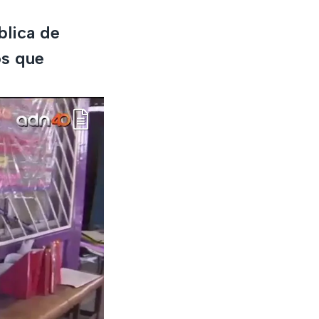
blica de
os que