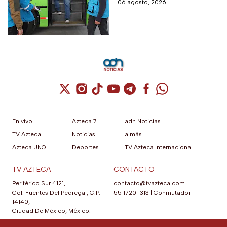
06 agosto, 2026
Cuenta de X / Twitter (se abre en una nuev
Cuenta de Instagram (se abre en una n
Cuenta de TikTok (se abre en una
Cuenta de YouTube (se abre 
Cuenta de Telegram (se a
Cuenta de Facebook 
Cuenta de Whats
En vivo
Azteca 7
adn Noticias
TV Azteca
Noticias
a más +
Azteca UNO
Deportes
TV Azteca Internacional
TV AZTECA
CONTACTO
Periférico Sur 4121,
contacto@tvazteca.com
Col. Fuentes Del Pedregal, C.P.
55 1720 1313
|
Conmutador
14140,
Ciudad De México, México.