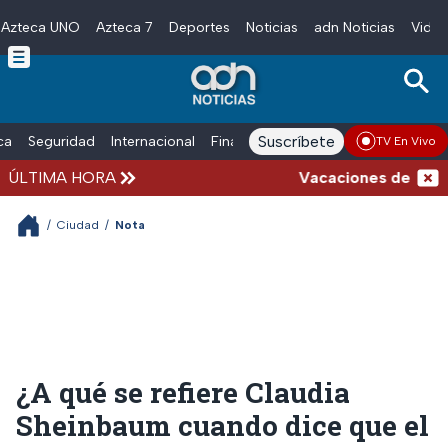
Azteca UNO
Azteca 7
Deportes
Noticias
adn Noticias
Video
Skip to main content
Suscríbete
ica
Seguridad
Internacional
Finanzas
adn Noticias Radio
Esp
TV En Vivo
ÚLTIMA HORA
Vacaciones de verano 
/
Ciudad
/
Nota
¿A qué se refiere Claudia
Sheinbaum cuando dice que el