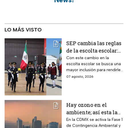
LO MÁS VISTO
SEP cambia las reglas
de la escolta escolar:
¿cómo se elegirá a los
Con este cambio en la
escolta escolar se busca una
alumnos a partir de
mayor inclusión para rendirle
ahora?
honores a la bandera
07 agosto, 2026
Hay ozono en el
ambiente; así esta la
calidad del aire en
En la CDMX se activa la Fase 1
de Contingencia Ambiental y
CDMX hoy