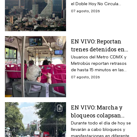
el Doble Hoy No Circula
cuando hay altos índices de
07 agosto, 2026
contaminación.
EN VIVO: Reportan
trenes detenidos en
líneas del Metro
Usuarios del Metro CDMX y
Metrobús reportan retrasos
CDMX hoy 7 de agosto;
de hasta 15 minutos en las
Metrobús restablece
líneas
07 agosto, 2026
servicio
EN VIVO: Marcha y
bloqueos colapsan
calles por cierres en
Durante todo el día de hoy se
llevarán a cabo bloqueos y
CDMX hoy
manifestaciones en diferentes