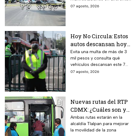
zonas de la CDMX por lo que
07 agosto, 2026
se recomienda a los
automovilistas tomar
previsiones para evitar el
tráfico.
Hoy No Circula: Estos
autos descansan hoy
viernes 7 de agosto en
Evita una multa de más de 3
mil pesos y consulta qué
CDMX y EDOMEX
vehículos descansan este 7
de agosto, los horarios del
07 agosto, 2026
programa y quiénes están
exentos en la CDMX y el
Estado de México.
Nuevas rutas del RTP
CDMX: ¿Cuáles son y
con qué estaciones
Ambas rutas estarán en la
alcaldía Tlalpan para mejorar
del Metrobús
la movilidad de la zona
conectan?