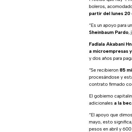
boleros, acomodadore
partir del lunes 20 
“Es un apoyo para u
Sheinbaum Pardo
,
Fadlala Akabani H
a microempresas 
y dos años para paga
“Se recibieron
85 mi
procesándose y esta
contrato firmado com
El gobierno capitali
adicionales
a la bec
“El apoyo que dimos
mayo, esto significa
pesos en abril y 600