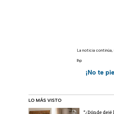
La noticia continúa
lhp
¡No te pi
LO MÁS VISTO
“¿Dónde dejé 