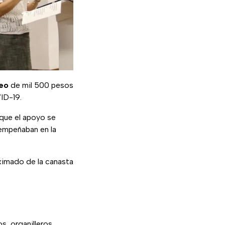
eo
de mil 500 pesos
ID-19.
 que el apoyo se
empeñaban en la
ximado de la canasta
, organilleros,