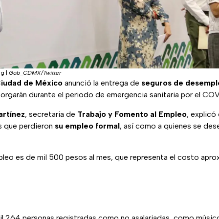
pg
|
Gob_CDMX/Twitter
Ciudad de México
anunció la entrega de
seguros de desempl
orgarán durante el periodo de emergencia sanitaria por el COV
rtínez
, secretaria de
Trabajo y Fomento al Empleo
, explicó
s que perdieron
su empleo formal
, así como a quienes se des
leo es de mil 500 pesos al mes, que representa el costo apro
il 264 personas registradas como no asalariadas, como músicos