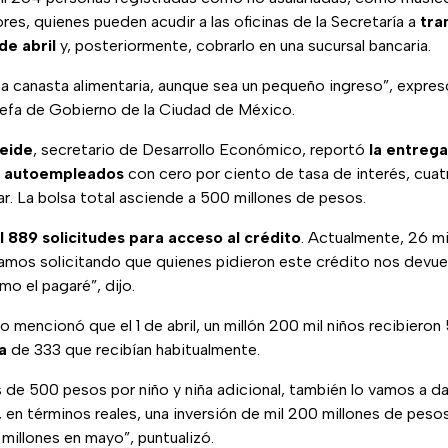
s, quienes pueden acudir a las oficinas de la Secretaría a
tra
de abril
y, posteriormente, cobrarlo en una sucursal bancaria.
na canasta alimentaria, aunque sea un pequeño ingreso”, expre
 jefa de Gobierno de la Ciudad de México.
neide
, secretario de Desarrollo Económico, reportó
la entrega
y autoempleados
con cero por ciento de tasa de interés, cua
r. La bolsa total asciende a 500 millones de pesos.
l 889 solicitudes para acceso al crédito
. Actualmente, 26 mi
mos solicitando que quienes pidieron este crédito nos devuel
o el pagaré”, dijo.
no mencionó que el 1 de abril, un millón 200 mil niños recibiero
a
de 333 que recibían habitualmente.
 de 500 pesos por niño y niña adicional, también lo vamos a da
, en términos reales, una inversión de mil 200 millones de peso
 millones en mayo”, puntualizó.