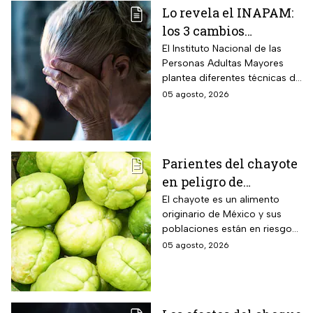
Lo revela el INAPAM:
los 3 cambios
silenciosos que sufre
El Instituto Nacional de las
Personas Adultas Mayores
tu cerebro de forma
plantea diferentes técnicas de
natural al envejecer
estimulación mental para
05 agosto, 2026
mitigar los fallos de atención
y olvidos cotidianos.
Parientes del chayote
en peligro de
extinción, advierte
El chayote es un alimento
originario de México y sus
Instituto de Ecología
poblaciones están en riesgo
de desaparecer a corto plazo
05 agosto, 2026
de acuerdo con el Instituto de
Ecología.