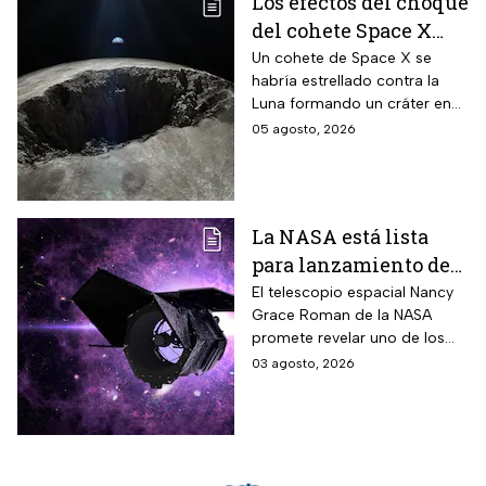
Los efectos del choque
del cohete Space X
contra la Luna
Un cohete de Space X se
habría estrellado contra la
Luna formando un cráter en
nuestro satélite natural, ¿qué
05 agosto, 2026
consecuencias tendrá? Aquí
te contamos.
La NASA está lista
para lanzamiento del
telescopio espacial
El telescopio espacial Nancy
Grace Roman de la NASA
Nancy Grace Roman
promete revelar uno de los
misterios más grandes del
03 agosto, 2026
Universo.