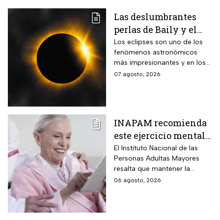
Las deslumbrantes
perlas de Baily y el
anillo de diamantes
Los eclipses son uno de los
fenómenos astronómicos
que se verán en el
más impresionantes y en los
eclipse solar total
próximos días habrá un
07 agosto, 2026
eclipse solar y hay dos
momentos clave que no te
puedes perder.
INAPAM recomienda
este ejercicio mental
para adultos mayores
El Instituto Nacional de las
Personas Adultas Mayores
5 veces a la semana
resalta que mantener la
durante 3 meses para
disciplina es la clave para
06 agosto, 2026
mejorar la atención
alcanzar los resultados
deseados.