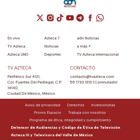
Cuenta de X / Twitter (se abre en una nuev
Cuenta de Instagram (se abre en una n
Cuenta de TikTok (se abre en una
Cuenta de YouTube (se abre 
Cuenta de Telegram (se a
Cuenta de Facebook 
Cuenta de Whats
En vivo
Azteca 7
adn Noticias
TV Azteca
Noticias
a más +
Azteca UNO
Deportes
TV Azteca Internacional
TV AZTECA
CONTACTO
Periférico Sur 4121,
contacto@tvazteca.com
Col. Fuentes Del Pedregal, C.P.
55 1720 1313
|
Conmutador
14140,
Ciudad De México, México.
Aviso de privacidad
Derechos
Inversionistas
Promo Espacio
Trabaja con nosotros
Programa de ética, integridad y cumplimiento
Defensor de Audiencias y Código de Ética de Televisión
Azteca III y Televisora del Valle de México