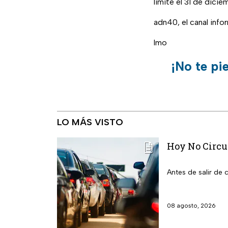
límite el 31 de dicie
adn40, el canal inf
lmo
¡No te pi
LO MÁS VISTO
Hoy No Circu
Antes de salir de
08 agosto, 2026