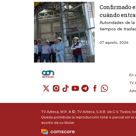
Confirmado e
cuándo entra
Autoridades de la 
tiempos de trasla
07 agosto, 2026
En 
TV 
Cuenta de X / Twitter (se abre en una n
Cuenta de Instagram (se abre en u
Cuenta de TikTok (se abre en 
Cuenta de YouTube (se ab
Cuenta de Telegram (
Cuenta de Facebo
Cuenta de Wh
Azt
TV Azteca, M.R. & ©, TV Azteca, S.A.B. de C.V. Todos l
Queda prohibida la reproducción total o parcial sin la 
escrito de su titular.