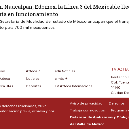
n Naucalpan, Edomex: la Línea 3 del Mexicable lle
ría en funcionamiento
Secretaría de Movilidad del Estado de México anticipan que el trans
do para 700 mil mexiquenses.
TV AZTE
vivo
Azteca 7
adn Noticias
Periférico 
Azteca
Noticias
a más +
ueva pestaña)
na nueva pestaña)
una nueva pestaña)
re en una nueva pestaña)
se abre en una nueva pestaña)
ok (se abre en una nueva pestaña)
atsApp (se abre en una nueva pestaña)
Col. Fuente
eca UNO
Deportes
TV Azteca Internacional
14140,
Ciudad De 
Aviso de privacidad
Derechos
os derechos reservados, 2025.
Trabaja con nosotros
Programa d
autorización previa, expresa y por
Defensor de Audiencias y Código 
del Valle de México