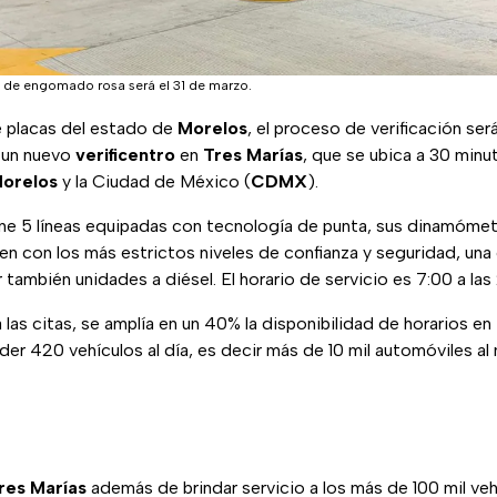
s de engomado rosa será el 31 de marzo.
e placas del estado de
Morelos
, el proceso de verificación se
ó un nuevo
verificentro
en
Tres Marías
, que se ubica a 30 minu
orelos
y la Ciudad de México (
CDMX
).
iene 5 líneas equipadas con tecnología de punta, sus dinamóm
n con los más estrictos niveles de confianza y seguridad, una 
car también unidades a diésel. El horario de servicio es 7:00 a las
a las citas, se amplía en un 40% la disponibilidad de horarios e
er 420 vehículos al día, es decir más de 10 mil automóviles al
res Marías
además de brindar servicio a los más de 100 mil ve