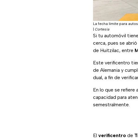
La fecha límite para auto
|
Cortesía
Si tu automóvil tien
cerca, pues se abri
de Huitzilac, entre
M
Este verificentro t
de Alemania y cumple
dual, a fin de verifi
En lo que se refiere 
capacidad para atend
semestralmente.
El
verificentro
de
T