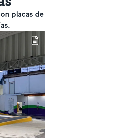
as
con placas de
as.