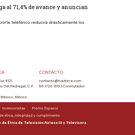
ga al 71,4% de avance y anuncian
porte teleférico reducirá drásticamente los
CA
CONTACTO
Sur 4121,
contacto@tvazteca.com
s Del Pedregal, C.P.
55 1720 1313
|
Conmutador
México, México.
Inversionistas
Promo Espacio
e ética, integridad y cumplimiento
de Ética de Televisión Azteca III y Televisora