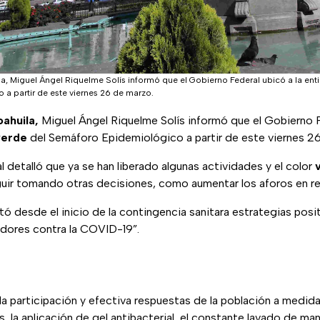
, Miguel Ángel Riquelme Solís informó que el Gobierno Federal ubicó a la enti
a partir de este viernes 26 de marzo.
ahuila,
Miguel Ángel Riquelme Solís informó que el Gobierno F
verde
del Semáforo Epidemiológico a partir de este viernes 2
l detalló que ya se han liberado algunas actividades y el color
eguir tomando otras decisiones, como aumentar los aforos en re
 desde el inicio de la contingencia sanitara estrategias posi
adores contra la COVID-19”.
a participación y efectiva respuestas de la población a medid
, la aplicación de gel antibacterial, el constante lavado de ma