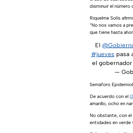
disminuir el número
Riquelme Solís afirm
“No nos vamos a pre
que tiene hasta aho
El
@Gobiern
#jueves
pasa 
el gobernado
— Gob
Semáforo Epidemio
De acuerdo con el
G
amarillo, ocho en nar
No obstante, con el 
entidades en verde y