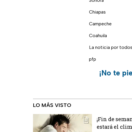
Sonora
Chiapas
Campeche
Coahuila
La noticia por todo
pfp
¡No te pi
LO MÁS VISTO
¡Fin de seman
estará el cli