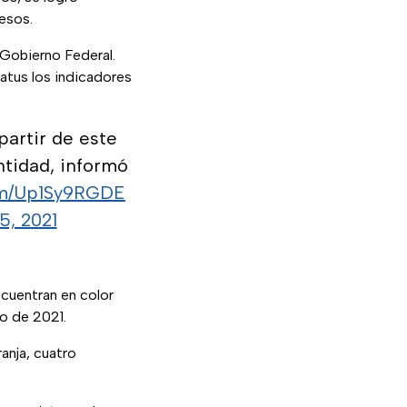
esos.
 Gobierno Federal.
tatus los indicadores
partir de este
ntidad, informó
com/Up1Sy9RGDE
5, 2021
ncuentran en color
zo de 2021.
anja, cuatro