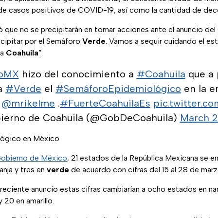
 de casos positivos de COVID-19, así como la cantidad de dec
ó que no se precipitarán en tomar acciones ante el anuncio del
cipitar por el Semáforo
Verde
. Vamos a seguir cuidando el es
ra
Coahuila
”.
oMX
hizo del conocimiento a
#Coahuila
que a 
a
#Verde
el
#SemáforoEpidemiológico
en la e
r
@mrikelme
.
#FuerteCoahuilaEs
pic.twitter.
ierno de Coahuila (@GobDeCoahuila)
March 2
lógico en México
obierno de México
, 21 estados de la República Mexicana se e
anja y tres en
verde
de acuerdo con cifras del 15 al 28 de mar
reciente anuncio estas cifras cambiarían a ocho estados en nar
 20 en amarillo.