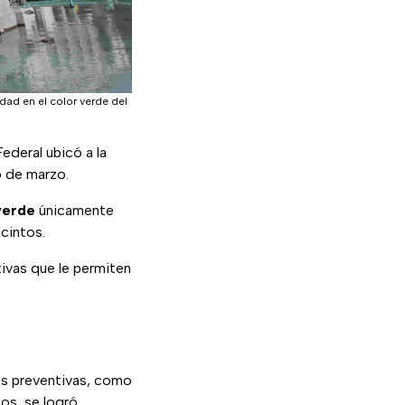
dad en el color verde del
ederal ubicó a la
6 de marzo.
verde
únicamente
cintos.
tivas que le permiten
as preventivas, como
nos, se logró