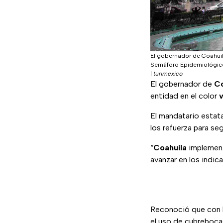
El gobernador de Coahuila
Semáforo Epidemiológico 
|
turimexico
El gobernador de
Co
entidad en el color
El mandatario estata
los refuerza para s
“
Coahuila
implementó
avanzar en los indic
Reconoció que con l
el uso de cubrebocas