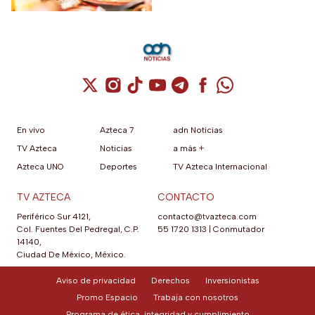
Cuenta de X / Twitter (se abre en una nuev
Cuenta de Instagram (se abre en una n
Cuenta de TikTok (se abre en una
Cuenta de YouTube (se abre 
Cuenta de Telegram (se a
Cuenta de Facebook 
Cuenta de Whats
En vivo
Azteca 7
adn Noticias
TV Azteca
Noticias
a más +
Azteca UNO
Deportes
TV Azteca Internacional
TV AZTECA
CONTACTO
Periférico Sur 4121,
contacto@tvazteca.com
Col. Fuentes Del Pedregal, C.P.
55 1720 1313
|
Conmutador
14140,
Ciudad De México, México.
Aviso de privacidad
Derechos
Inversionistas
Promo Espacio
Trabaja con nosotros
Programa de ética, integridad y cumplimiento