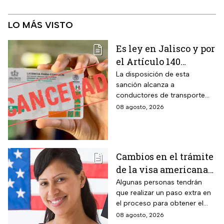
LO MÁS VISTO
Es ley en Jalisco y por
el Artículo 140
cancelarán la licencia
La disposición de esta
sanción alcanza a
de conducir de por
conductores de transporte
vida a todos los
escolar, unidades de
08 agosto, 2026
automovilistas que
emergencia y vehículos de
cometan esta
pasajeros que ocasionen un
siniestro vial en la entidad por
infracción
medio de una infracción muy
Cambios en el trámite
común.
de la visa americana
2026 y para quiénes
Algunas personas tendrán
que realizar un paso extra en
aplica
el proceso para obtener el
documento que permite
08 agosto, 2026