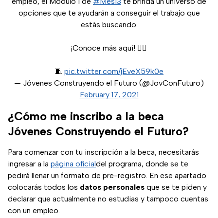
empleo, el Módulo 1 de
#Mes13
te brinda un universo de
opciones que te ayudarán a conseguir el trabajo que
estás buscando.
¡Conoce más aquí! 👇🏼
🧵
pic.twitter.com/jEveX59k0e
— Jóvenes Construyendo el Futuro (@JovConFuturo)
February 17, 2021
¿Cómo me inscribo a la beca
Jóvenes Construyendo el Futuro?
Para comenzar con tu inscripción a la beca, necesitarás
ingresar a la
página oficial
del programa, donde se te
pedirá llenar un formato de pre-registro. En ese apartado
colocarás todos los
datos personales
que se te piden y
declarar que actualmente no estudias y tampoco cuentas
con un empleo.