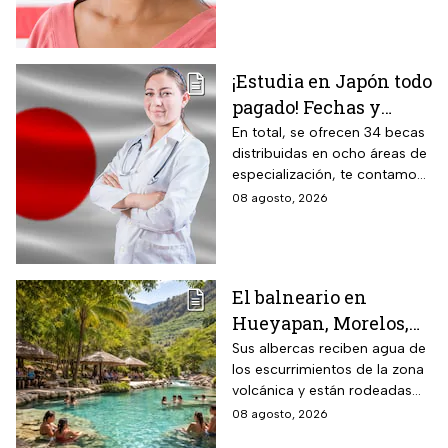
ingresar legalmente a Estados
Unidos.
¡Estudia en Japón todo
pagado! Fechas y
requisitos de la
En total, se ofrecen 34 becas
distribuidas en ocho áreas de
convocatoria para
especialización, te contamos
becas de estancias en
todos los detalles.
08 agosto, 2026
2026
El balneario en
Hueyapan, Morelos,
que combina albercas
Sus albercas reciben agua de
los escurrimientos de la zona
cristalinas con la
volcánica y están rodeadas
naturaleza del volcán
de vegetación, áreas verdes y
08 agosto, 2026
Popocatépetl y cuesta
espacios para descansar