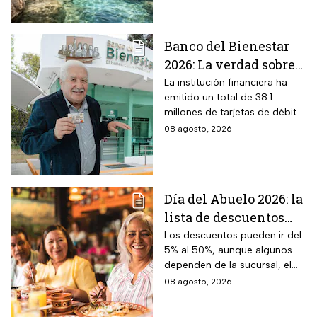
$40 pesos: días,
horarios y cómo llegar
Banco del Bienestar
2026: La verdad sobre
entrar a Buró de
La institución financiera ha
emitido un total de 38.1
Crédito por tenerla
millones de tarjetas de débito
para la dispersión de los
08 agosto, 2026
programas sociales.
Día del Abuelo 2026: la
lista de descuentos
con tu credencial
Los descuentos pueden ir del
5% al 50%, aunque algunos
INAPAM en
dependen de la sucursal, el
restaurantes,
servicio y los lugares
08 agosto, 2026
transporte y tiendas
disponibles