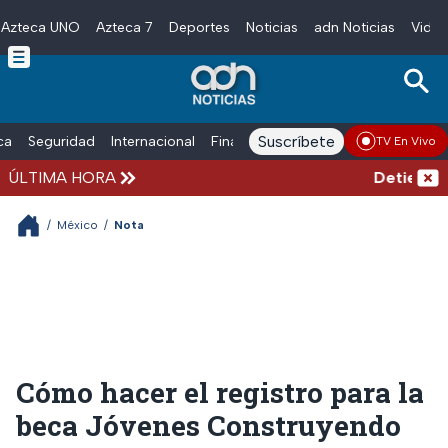
Azteca UNO
Azteca 7
Deportes
Noticias
adn Noticias
Video
Skip to main content
Suscríbete
ica
Seguridad
Internacional
Finanzas
adn Noticias Radio
Esp
TV En Vivo
ÚLTIMA HORA
Detienen al 
/
México
/
Nota
Cómo hacer el registro para la
beca Jóvenes Construyendo