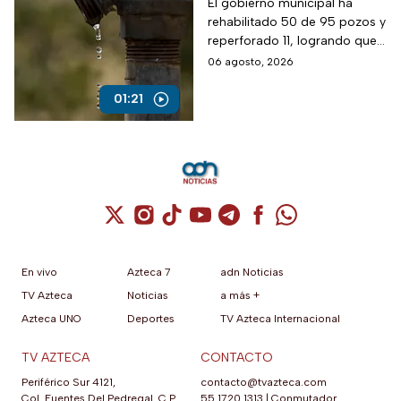
Ecatepec, Edomex
El gobierno municipal ha
rehabilitado 50 de 95 pozos y
reperforado 11, logrando que
entre el 80% y 90% de la
06 agosto, 2026
población cuente con
suministro por red.
01:21
Cuenta de X / Twitter (se abre en una nuev
Cuenta de Instagram (se abre en una n
Cuenta de TikTok (se abre en una
Cuenta de YouTube (se abre 
Cuenta de Telegram (se a
Cuenta de Facebook 
Cuenta de Whats
En vivo
Azteca 7
adn Noticias
TV Azteca
Noticias
a más +
Azteca UNO
Deportes
TV Azteca Internacional
TV AZTECA
CONTACTO
Periférico Sur 4121,
contacto@tvazteca.com
Col. Fuentes Del Pedregal, C.P.
55 1720 1313
|
Conmutador