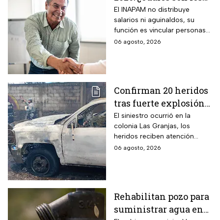
requisitos para
El INAPAM no distribuye
salarios ni aguinaldos, su
tramitarla gratis y
función es vincular personas
cómo acceder a un
con ofertas laborales, quienes
06 agosto, 2026
empleo de $9,582 al
deberán facilitar estos
mes más aguinaldo?
beneficios a los
seleccionados
Confirman 20 heridos
tras fuerte explosión
de pipa de gas en
El siniestro ocurrió en la
colonia Las Granjas, los
Cuernavaca, Morelos
heridos reciben atención
médica en distintos
06 agosto, 2026
hospitales.
Rehabilitan pozo para
suministrar agua en