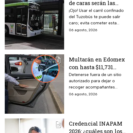
de caras serán las
MULTAS por invadir
¡Ojo! Usar el carril confinado
del Tuzobús te puede salir
el carril confinado a
caro; evita cometer esta
partir de esta fecha
infracción a partir de agosto.
06 agosto, 2026
Multarán en Edomex
con hasta $11,731
pesos a todos los
Detenerse fuera de un sitio
autorizado para dejar o
conductores que
recoger acompañantes
realicen esta práctica
puede salir carísimo en
06 agosto, 2026
tan común para subir
Edomex. La sanción,
o bajar personas del
equivalente a 100 Unidades de
Medida y Actualización,
auto
representa el tope más alto
Credencial INAPAM
del Reglamento de Tránsito
2026: ¿cuáles son los
estatal mexiquense.