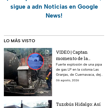
sigue a adn Noticias en Google
News!
LO MÁS VISTO
VIDEO | Captan
momento de la
explosión de pipa de
Fuerte explosión de una pipa
de gas LP en la colonia Las
gas en Cuernavaca:
Granjas, de Cuernavaca, dejó
¡Imágenes sensibles!
21 heridos y causó pánico
06 agosto, 2026
entre vecinos: VIDEO
Tuzobús Hidalgo: Así