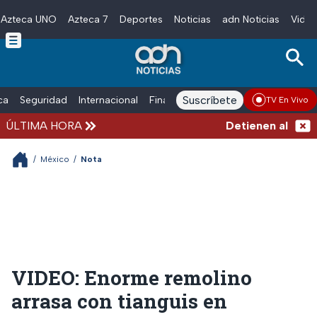
Azteca UNO
Azteca 7
Deportes
Noticias
adn Noticias
Video
Skip to main content
Suscríbete
ica
Seguridad
Internacional
Finanzas
adn Noticias Radio
Esp
TV En Vivo
ÚLTIMA HORA
Detienen al exgob
/
México
/
Nota
VIDEO: Enorme remolino
arrasa con tianguis en