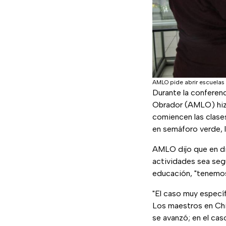
AMLO pide abrir escuela
Durante la conferen
Obrador (AMLO) hizo
comiencen las clase
en semáforo verde, 
AMLO dijo que en di
actividades sea segu
educación, "tenemos 
"El caso muy especí
Los maestros en Chi
se avanzó; en el ca