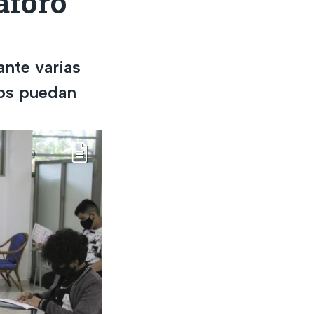
áforo
nte varias
os puedan