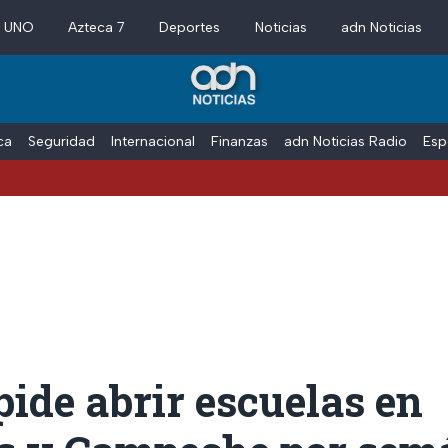
a UNO
Azteca 7
Deportes
Noticias
adn Noticias
ica
Seguridad
Internacional
Finanzas
adn Noticias Radio
Esp
ide abrir escuelas en