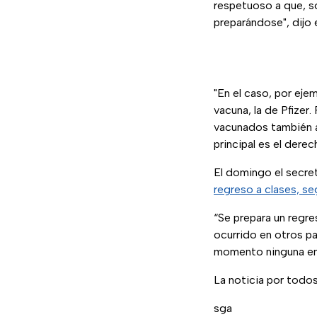
respetuoso a que, so
preparándose", dijo 
"En el caso, por eje
vacuna, la de Pfize
vacunados también a 
principal es el derec
El domingo el secre
regreso a clases, s
“Se prepara un regre
ocurrido en otros paí
momento ninguna enti
La noticia por todo
sga