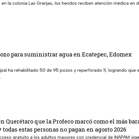
ió en la colonia Las Granjas, los heridos reciben atención médica en di
pozo para suministrar agua en Ecatepec, Edomex
ipal ha rehabilitado 50 de 95 pozos y reperforado 11, logrando que 
.
en Querétaro que la Profeco marcó como el más bara
y todas estas personas no pagan en agosto 2026
 acceso gratuito a los adultos mayores con credencial de INAPAM vig