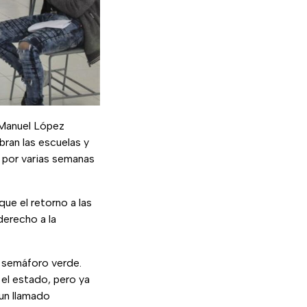
 Manuel López
ran las escuelas y
 por varias semanas
ue el retorno a las
derecho a la
n semáforo verde.
el estado, pero ya
un llamado