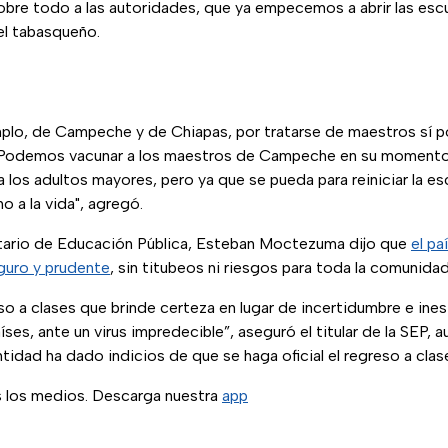
bre todo a las autoridades, que ya empecemos a abrir las escu
el tabasqueño.
mplo, de Campeche y de Chiapas, por tratarse de maestros sí po
r. Podemos vacunar a los maestros de Campeche en su momento 
los adultos mayores, pero ya que se pueda para reiniciar la es
ho a la vida", agregó.
tario de Educación Pública, Esteban Moctezuma dijo que
el pa
eguro y prudente
, sin titubeos ni riesgos para toda la comunidad
so a clases que brinde certeza en lugar de incertidumbre e ine
ses, ante un virus impredecible”, aseguró el titular de la SEP, 
dad ha dado indicios de que se haga oficial el regreso a clas
s los medios. Descarga nuestra
app