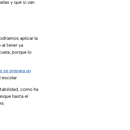
elas y que si van
dríamos aplicar la
al tener ya
cuela, porque lo
ís se prepara un
 escolar.
stabilidad, como ha
aunque hasta el
es.