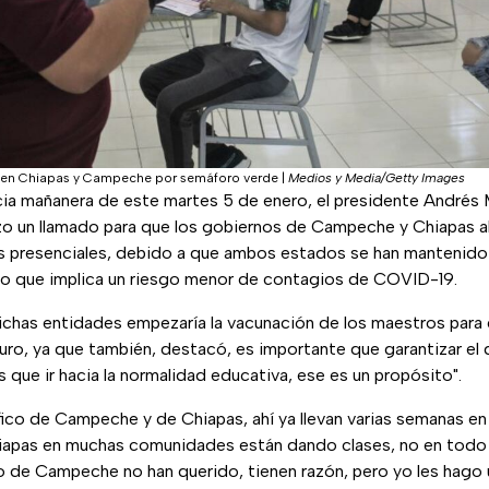
s en Chiapas y Campeche por semáforo verde
|
Medios y Media/Getty Images
cia mañanera de este martes 5 de enero, el presidente Andrés
 un llamado para que los gobiernos de Campeche y Chiapas ab
s presenciales, debido a que ambos estados se han mantenido
lo que implica un riesgo menor de contagios de COVID-19.
chas entidades empezaría la vacunación de los maestros para q
ro, ya que también, destacó, es importante que garantizar el 
que ir hacia la normalidad educativa, ese es un propósito".
fico de Campeche y de Chiapas, ahí ya llevan varias semanas e
apas en muchas comunidades están dando clases, no en todo 
so de Campeche no han querido, tienen razón, pero yo les hago 