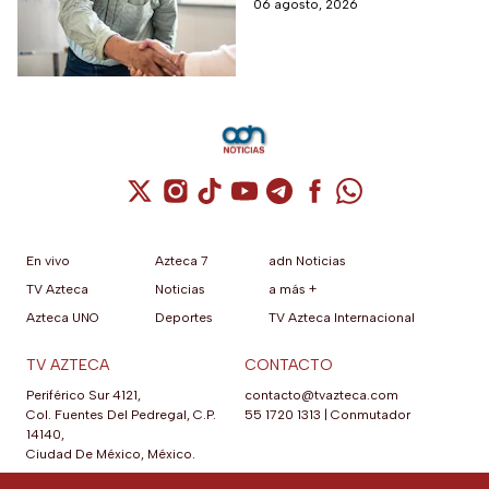
con ofertas laborales, quienes
06 agosto, 2026
empleo de $9,582 al
deberán facilitar estos
mes más aguinaldo?
beneficios a los
seleccionados
Cuenta de X / Twitter (se abre en una nuev
Cuenta de Instagram (se abre en una n
Cuenta de TikTok (se abre en una
Cuenta de YouTube (se abre 
Cuenta de Telegram (se a
Cuenta de Facebook 
Cuenta de Whats
En vivo
Azteca 7
adn Noticias
TV Azteca
Noticias
a más +
Azteca UNO
Deportes
TV Azteca Internacional
TV AZTECA
CONTACTO
Periférico Sur 4121,
contacto@tvazteca.com
Col. Fuentes Del Pedregal, C.P.
55 1720 1313
|
Conmutador
14140,
Ciudad De México, México.