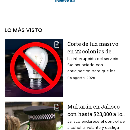
LO MÁS VISTO
Corte de luz masivo
en 22 colonias de
México; zonas
La interrupción del servicio
fue anunciado con
afectadas hoy 7 de
anticipación para que los
agosto
usuarios puedan tomar las
06 agosto, 2026
previsiones necesarias.
Multarán en Jalisco
con hasta $23,000 a los
conductores que
Jalisco endurece el control de
alcohol al volante y castiga
superen este límite en