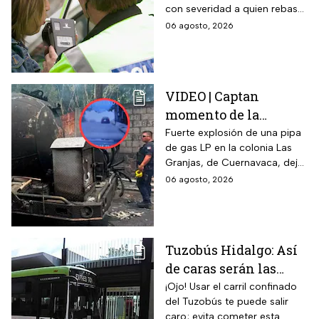
con severidad a quien rebase
la prueba de
el nuevo límite de sangre o
06 agosto, 2026
alcoholemia
aliento. La sanción golpea por
igual a automovilistas,
transportistas y motociclistas
que circulen por el estado.
VIDEO | Captan
momento de la
explosión de pipa de
Fuerte explosión de una pipa
de gas LP en la colonia Las
gas en Cuernavaca:
Granjas, de Cuernavaca, dejó
¡Imágenes sensibles!
21 heridos y causó pánico
06 agosto, 2026
entre vecinos: VIDEO
Tuzobús Hidalgo: Así
de caras serán las
MULTAS por invadir
¡Ojo! Usar el carril confinado
del Tuzobús te puede salir
el carril confinado a
caro; evita cometer esta