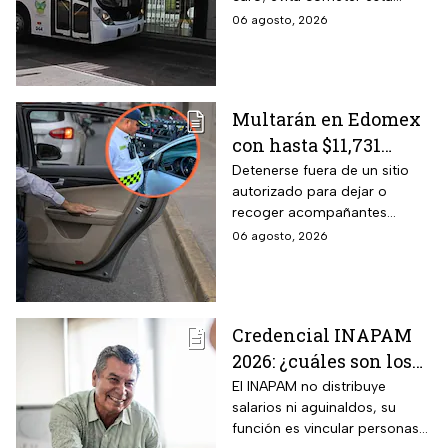
partir de esta fecha
infracción a partir de agosto.
06 agosto, 2026
Multarán en Edomex
con hasta $11,731
pesos a todos los
Detenerse fuera de un sitio
autorizado para dejar o
conductores que
recoger acompañantes
realicen esta práctica
puede salir carísimo en
06 agosto, 2026
tan común para subir
Edomex. La sanción,
o bajar personas del
equivalente a 100 Unidades de
Medida y Actualización,
auto
representa el tope más alto
Credencial INAPAM
del Reglamento de Tránsito
2026: ¿cuáles son los
estatal mexiquense.
requisitos para
El INAPAM no distribuye
salarios ni aguinaldos, su
tramitarla gratis y
función es vincular personas
cómo acceder a un