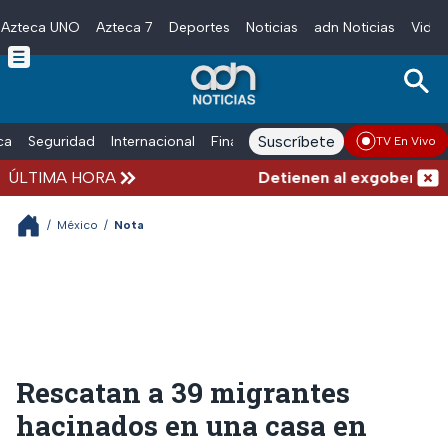
Azteca UNO
Azteca 7
Deportes
Noticias
adn Noticias
Video
Skip to main content
Suscríbete
ica
Seguridad
Internacional
Finanzas
adn Noticias Radio
Esp
TV En Vivo
ÚLTIMA HORA
Detienen al exgobernador d
/
México
/
Nota
Rescatan a 39 migrantes
hacinados en una casa en