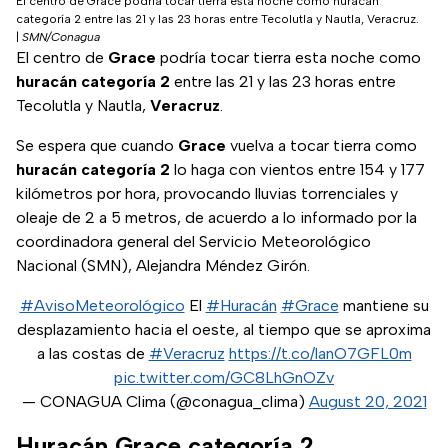
El centro de Grace podría tocar tierra esta noche como huracán
categoría 2 entre las 21 y las 23 horas entre Tecolutla y Nautla, Veracruz.
|
SMN/Conagua
El centro de
Grace
podría tocar tierra esta noche como
huracán
categoría 2
entre las 21 y las 23 horas entre
Tecolutla y Nautla,
Veracruz
.
Se espera que cuando
Grace
vuelva a tocar tierra como
huracán
categoría 2
lo haga con vientos entre 154 y 177
kilómetros por hora, provocando lluvias torrenciales y
oleaje de 2 a 5 metros, de acuerdo a lo informado por la
coordinadora general del Servicio Meteorológico
Nacional (SMN), Alejandra Méndez Girón.
#AvisoMeteorológico
El
#Huracán
#Grace
mantiene su
desplazamiento hacia el oeste, al tiempo que se aproxima
a las costas de
#Veracruz
https://t.co/lanO7GFL0m
pic.twitter.com/GC8LhGnOZv
— CONAGUA Clima (@conagua_clima)
August 20, 2021
Huracán Grace categoría 2