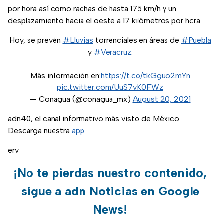
por hora así como rachas de hasta 175 km/h y un
desplazamiento hacia el oeste a 17 kilómetros por hora.
Hoy, se prevén
#Lluvias
torrenciales en áreas de
#Puebla
y
#Veracruz
.
Más información en:
https://t.co/tkGguo2mYn
pic.twitter.com/UuS7vK0FWz
— Conagua (@conagua_mx)
August 20, 2021
adn40, el canal informativo más visto de México.
Descarga nuestra
app.
erv
¡No te pierdas nuestro contenido,
sigue a adn Noticias en Google
News!