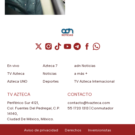
$500 pesos y retrasar una
atención urgente
Cuenta de X / Twitter (se abre en una nuev
Cuenta de Instagram (se abre en una n
Cuenta de TikTok (se abre en una
Cuenta de YouTube (se abre 
Cuenta de Telegram (se a
Cuenta de Facebook 
Cuenta de Whats
En vivo
Azteca 7
adn Noticias
TV Azteca
Noticias
a más +
Azteca UNO
Deportes
TV Azteca Internacional
TV AZTECA
CONTACTO
Periférico Sur 4121,
contacto@tvazteca.com
Col. Fuentes Del Pedregal, C.P.
55 1720 1313
|
Conmutador
14140,
Ciudad De México, México.
Aviso de privacidad
Derechos
Inversionistas