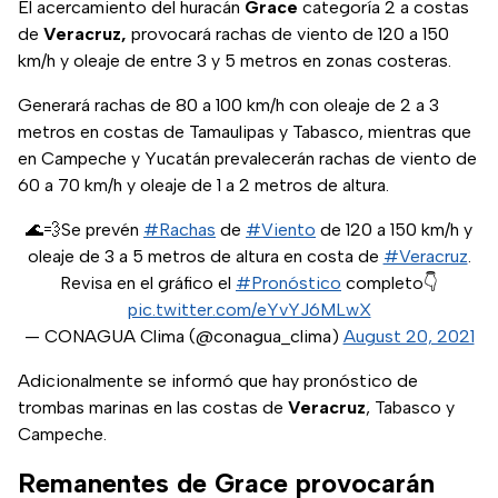
El acercamiento del huracán
Grace
categoría 2 a costas
de
Veracruz,
provocará rachas de viento de 120 a 150
km/h y oleaje de entre 3 y 5 metros en zonas costeras.
Generará rachas de 80 a 100 km/h con oleaje de 2 a 3
metros en costas de Tamaulipas y Tabasco, mientras que
en Campeche y Yucatán prevalecerán rachas de viento de
60 a 70 km/h y oleaje de 1 a 2 metros de altura.
🌊💨Se prevén
#Rachas
de
#Viento
de 120 a 150 km/h y
oleaje de 3 a 5 metros de altura en costa de
#Veracruz
.
Revisa en el gráfico el
#Pronóstico
completo👇
pic.twitter.com/eYvYJ6MLwX
— CONAGUA Clima (@conagua_clima)
August 20, 2021
Adicionalmente se informó que hay pronóstico de
trombas marinas en las costas de
Veracruz
, Tabasco y
Campeche.
Remanentes de Grace provocarán