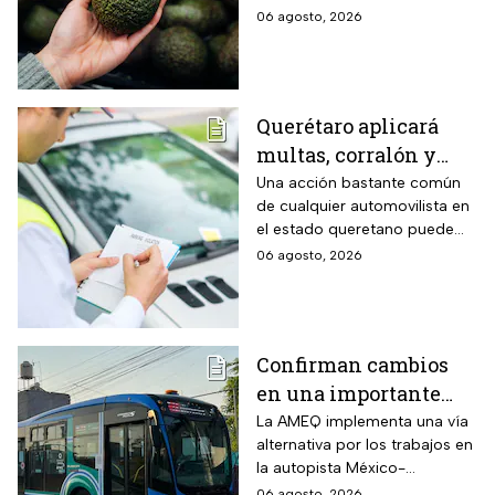
temporal de exportaciones de
06 agosto, 2026
este alimento.
Querétaro aplicará
multas, corralón y
hasta arresto a
Una acción bastante común
de cualquier automovilista en
quienes cometan esta
el estado queretano puede
infracción con su auto
derivar en una dura sanción
06 agosto, 2026
económica, la pérdida
temporal del vehículo o
incluso pasar horas detenido.
Confirman cambios
en una importante
ruta de Querétaro
La AMEQ implementa una vía
alternativa por los trabajos en
durante 28 días por
la autopista México-
obras en la Carretera
Querétaro.
06 agosto, 2026