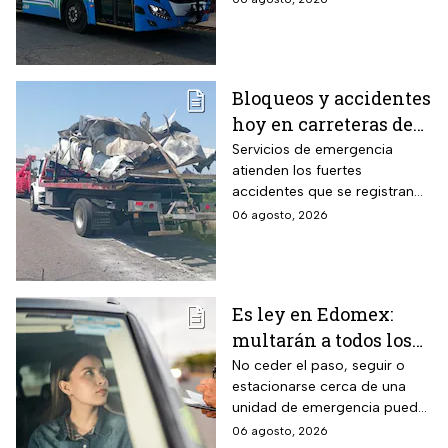
Federal 57
Bloqueos y accidentes
hoy en carreteras de
Oaxaca, Guerrero y
Servicios de emergencia
atienden los fuertes
Veracruz
accidentes que se registran
en las carreteras; estos son
06 agosto, 2026
los tramos en donde hay
bloqueos hoy jueves
Es ley en Edomex:
multarán a todos los
conductores que
No ceder el paso, seguir o
estacionarse cerca de una
cometan este error
unidad de emergencia puede
frente a ambulancias
generar una multa de más de
06 agosto, 2026
y patrullas