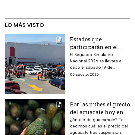
LO MÁS VISTO
Estados que
participarán en el
Segundo Simulacro
El Segundo Simulacro
Nacional 2026 se llevará a
Nacional 2026
cabo el sábado 19 de
septiembre y tendrá hipótesis
06 agosto, 2026
diferentes
Por las nubes el precio
del aguacate hoy en
México
¿Antojo de guacamole? Te
decimos cuál es el precio del
aguacate tras suspensión