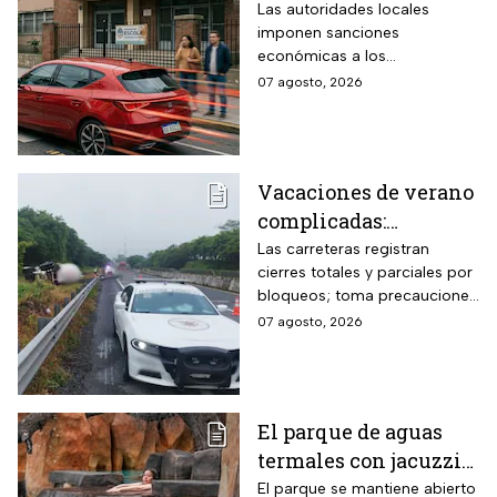
a conductores que
Las autoridades locales
imponen sanciones
superen este límite de
económicas a los
velocidad en zonas
automovilistas que rebasen la
07 agosto, 2026
escolares
velocidad permitida en las
inmediaciones de los
planteles educativos.
Vacaciones de verano
complicadas:
Carreteras cerradas
Las carreteras registran
cierres totales y parciales por
por bloqueos y fuertes
bloqueos; toma precauciones
accidentes hoy
si viajas en estas vacaciones
07 agosto, 2026
viernes 7 de agosto
de verano
El parque de aguas
termales con jacuzzis
y cabañas a 2 horas de
El parque se mantiene abierto