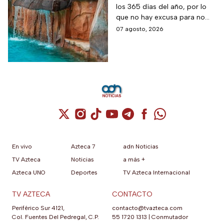
los 365 días del año, por lo
CDMX donde este
que no hay excusa para no
grupo de adultos
visitar este hermoso lugar
07 agosto, 2026
mayores paga la
mitad
Cuenta de X / Twitter (se abre en una nuev
Cuenta de Instagram (se abre en una n
Cuenta de TikTok (se abre en una
Cuenta de YouTube (se abre 
Cuenta de Telegram (se a
Cuenta de Facebook 
Cuenta de Whats
En vivo
Azteca 7
adn Noticias
TV Azteca
Noticias
a más +
Azteca UNO
Deportes
TV Azteca Internacional
TV AZTECA
CONTACTO
Periférico Sur 4121,
contacto@tvazteca.com
Col. Fuentes Del Pedregal, C.P.
55 1720 1313
|
Conmutador