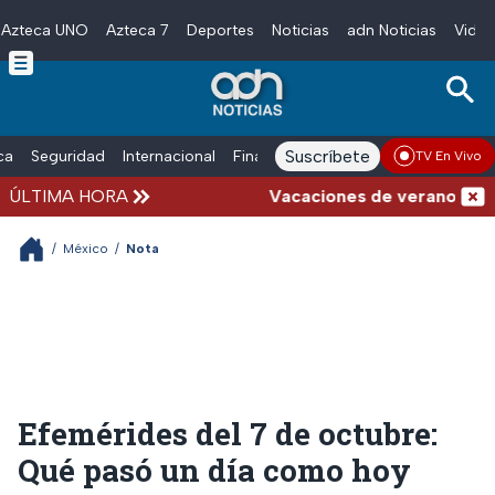
Azteca UNO
Azteca 7
Deportes
Noticias
adn Noticias
Video
Skip to main content
Suscríbete
ica
Seguridad
Internacional
Finanzas
adn Noticias Radio
Esp
TV En Vivo
ÚLTIMA HORA
Vacaciones de verano complicada
/
México
/
Nota
Efemérides del 7 de octubre:
Qué pasó un día como hoy