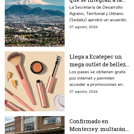
Zona Metropolitana
La Secretaría de Desarrollo
Agrario, Territorial y Urbano
del Valle de México
(Sedatu) aprobó un acuerdo
para que se integren más
07 agosto, 2026
municipios a la Zona
Metropolitana del Valle de
México (ZMVM).
Llega a Ecatepec un
mega outlet de belleza
con entrada gratis y
Los pases se obtienen gratis
por internet y permiten
descuentos de hasta el
acceder a promociones en
80% durante 5 días
maquillaje, perfumes y
07 agosto, 2026
consecutivos en
cuidado personal
agosto de 2026
Confirmado en
Monterrey: multarán