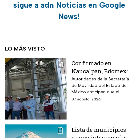
sigue a adn Noticias en Google
News!
LO MÁS VISTO
Confirmado en
Naucalpan, Edomex:
la Línea 3 del
Autoridades de la Secretaría
de Movilidad del Estado de
Mexicable llega al
México anticipan que el
71,4% de avance y
transporte teleférico reducirá
07 agosto, 2026
anuncian cuándo
drásticamente los tiempos de
entraría en
traslado para 700 mil
mexiquenses.
funcionamiento
Lista de municipios
que se integran a la