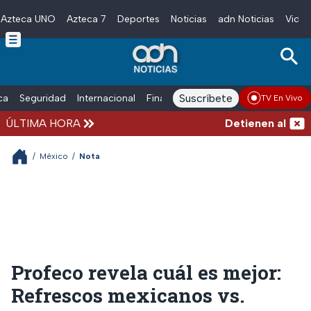
Azteca UNO
Azteca 7
Deportes
Noticias
adn Noticias
Video
Skip to main content
Suscríbete
ica
Seguridad
Internacional
Finanzas
adn Noticias Radio
Esp
TV En Vivo
ÚLTIMA HORA
Detienen al hombre
/
México
/
Nota
Profeco revela cuál es mejor:
Refrescos mexicanos vs.