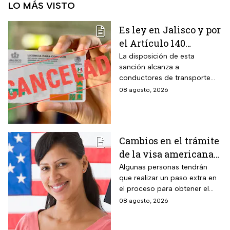
LO MÁS VISTO
Es ley en Jalisco y por
el Artículo 140
cancelarán la licencia
La disposición de esta
sanción alcanza a
de conducir de por
conductores de transporte
vida a todos los
escolar, unidades de
08 agosto, 2026
automovilistas que
emergencia y vehículos de
cometan esta
pasajeros que ocasionen un
siniestro vial en la entidad por
infracción
medio de una infracción muy
Cambios en el trámite
común.
de la visa americana
2026 y para quiénes
Algunas personas tendrán
que realizar un paso extra en
aplica
el proceso para obtener el
documento que permite
08 agosto, 2026
ingresar legalmente a Estados
Unidos.