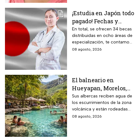
¡Estudia en Japón todo
pagado! Fechas y
requisitos de la
En total, se ofrecen 34 becas
distribuidas en ocho áreas de
convocatoria para
especialización, te contamos
becas de estancias en
todos los detalles.
08 agosto, 2026
2026
El balneario en
Hueyapan, Morelos,
que combina albercas
Sus albercas reciben agua de
los escurrimientos de la zona
cristalinas con la
volcánica y están rodeadas
naturaleza del volcán
de vegetación, áreas verdes y
08 agosto, 2026
Popocatépetl y cuesta
espacios para descansar
$40 pesos: días,
horarios y cómo llegar