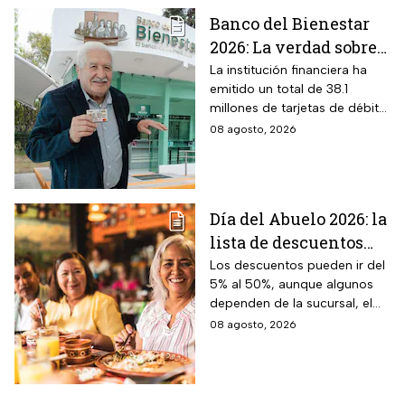
Banco del Bienestar
2026: La verdad sobre
entrar a Buró de
La institución financiera ha
emitido un total de 38.1
Crédito por tenerla
millones de tarjetas de débito
para la dispersión de los
08 agosto, 2026
programas sociales.
Día del Abuelo 2026: la
lista de descuentos
con tu credencial
Los descuentos pueden ir del
5% al 50%, aunque algunos
INAPAM en
dependen de la sucursal, el
restaurantes,
servicio y los lugares
08 agosto, 2026
transporte y tiendas
disponibles