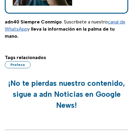
extinguió; esto es
lo que quedó de la
nostalgia y el
adn40 Siempre Conmigo
. Suscríbete a nuestro
canal de
cambio en las
WhatsApp
y
lleva la información en la palma de tu
tendencias.
mano.
Tags relacionados
Profeco
¡No te pierdas nuestro contenido,
sigue a adn Noticias en Google
News!