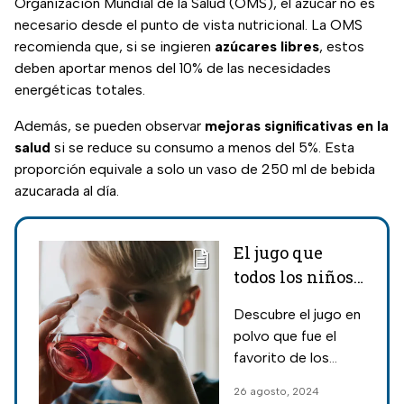
Organización Mundial de la Salud (OMS), el azúcar no es
necesario desde el punto de vista nutricional. La OMS
recomienda que, si se ingieren
azúcares libres
, estos
deben aportar menos del 10% de las necesidades
energéticas totales.
Además, se pueden observar
mejoras significativas en la
salud
si se reduce su consumo a menos del 5%. Esta
proporción equivale a solo un vaso de 250 ml de bebida
azucarada al día.
El jugo que
todos los niños
tomaban, pero
Descubre el jugo en
se extinguió en
polvo que fue el
México; era el
favorito de los
más popular
niños en México y
26 agosto, 2024
por qué se