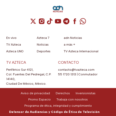
Cuenta de X / Twitter (se abre en una nuev
Cuenta de Instagram (se abre en una n
Cuenta de TikTok (se abre en una
Cuenta de YouTube (se abre 
Cuenta de Telegram (se a
Cuenta de Facebook 
Cuenta de Whats
En vivo
Azteca 7
adn Noticias
TV Azteca
Noticias
a más +
Azteca UNO
Deportes
TV Azteca Internacional
TV AZTECA
CONTACTO
Periférico Sur 4121,
contacto@tvazteca.com
Col. Fuentes Del Pedregal, C.P.
55 1720 1313
|
Conmutador
14140,
Ciudad De México, México.
Aviso de privacidad
Derechos
Inversionistas
Promo Espacio
Trabaja con nosotros
Programa de ética, integridad y cumplimiento
Defensor de Audiencias y Código de Ética de Televisión