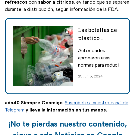
refrescos
con
sabor a cítricos
, evitando que se separen
durante la distribución, según información de la FDA.
Las botellas de
plástico
cambiarán para
Autoridades
siempre y así
aprobaron unas
tendrán que ser
normas para reducir
a partir de julio
el uso de las
25 junio, 2024
botellas de plástico
para agua y demás,
y así ayudar al
medio ambiente
adn40 Siempre Conmigo
.
Suscríbete a nuestro canal de
con sustentabilidad.
Telegram
y lleva la información en tus manos.
¡No te pierdas nuestro contenido,