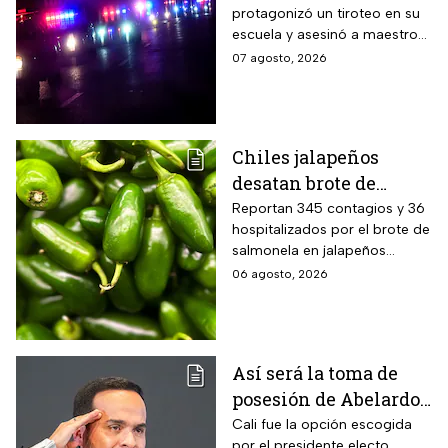
protagonizó un tiroteo en su
alumnos; antes mató a
escuela y asesinó a maestros
sus abuelos
y alumnos
07 agosto, 2026
Chiles jalapeños
desatan brote de
salmonella en 27
Reportan 345 contagios y 36
hospitalizados por el brote de
estados de EUA
salmonela en jalapeños
exportados desde México
06 agosto, 2026
Así será la toma de
posesión de Abelardo
De La Espriella en
Cali fue la opción escogida
por el presidente electo