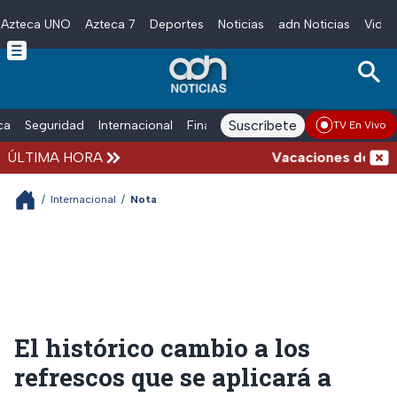
Azteca UNO
Azteca 7
Deportes
Noticias
adn Noticias
Video
Skip to main content
Suscríbete
ica
Seguridad
Internacional
Finanzas
adn Noticias Radio
Esp
TV En Vivo
ÚLTIMA HORA
Vacaciones de verano 
/
Internacional
/
Nota
El histórico cambio a los
refrescos que se aplicará a