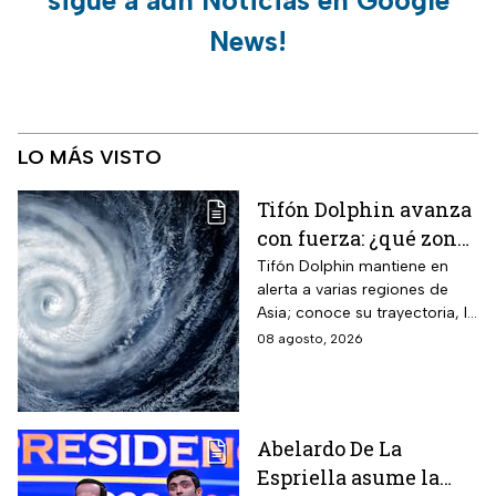
sigue a adn Noticias en Google
News!
LO MÁS VISTO
Tifón Dolphin avanza
con fuerza: ¿qué zonas
están en alerta?
Tifón Dolphin mantiene en
alerta a varias regiones de
Asia; conoce su trayectoria, la
fuerza de sus vientos y qué se
08 agosto, 2026
espera durante las próximas
horas.
Abelardo De La
Espriella asume la