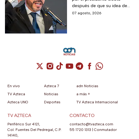
Cali, Colombia: fecha,
después de que su idea de
hora y dónde ver
hacerlo en una guarnición
07 agosto, 2026
militar en Popayán, fuera
descartada.
Cuenta de X / Twitter (se abre en una nuev
Cuenta de Instagram (se abre en una n
Cuenta de TikTok (se abre en una
Cuenta de YouTube (se abre 
Cuenta de Telegram (se a
Cuenta de Facebook 
Cuenta de Whats
En vivo
Azteca 7
adn Noticias
TV Azteca
Noticias
a más +
Azteca UNO
Deportes
TV Azteca Internacional
TV AZTECA
CONTACTO
Periférico Sur 4121,
contacto@tvazteca.com
Col. Fuentes Del Pedregal, C.P.
55 1720 1313
|
Conmutador
14140,