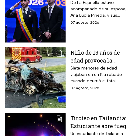
presidencia de
De La Espriella estuvo
acompañado de su esposa,
Colombia; así fue su
Ana Lucía Pineda, y sus
atípica investidura en
cuatro hijos, además de los
07 agosto, 2026
Cali
más de mil invitados
nacionales e internacionales.
Niño de 13 años de
edad provoca la
muerte un hombre de
Siete menores de edad
viajaban en un Kia robado
58 años y deja 6
cuando ocurrió el fatal
lesionados
accidente en Maryland; la
07 agosto, 2026
víctima estaba a pocos
kilómetros de llegar a su
trabajo.
Tiroteo en Tailandia:
Estudiante abre fuego
contra maestros y
Un estudiante de Tailandia