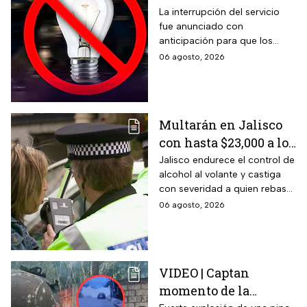
México; zonas
La interrupción del servicio
fue anunciado con
afectadas hoy 7 de
anticipación para que los
agosto
usuarios puedan tomar las
06 agosto, 2026
previsiones necesarias.
Multarán en Jalisco
con hasta $23,000 a los
conductores que
Jalisco endurece el control de
alcohol al volante y castiga
superen este límite en
con severidad a quien rebase
la prueba de
el nuevo límite de sangre o
06 agosto, 2026
alcoholemia
aliento. La sanción golpea por
igual a automovilistas,
transportistas y motociclistas
que circulen por el estado.
VIDEO | Captan
momento de la