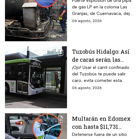
explosión de pipa de
Fuerte explosión de una pipa
de gas LP en la colonia Las
gas en Cuernavaca:
Granjas, de Cuernavaca, dejó
¡Imágenes sensibles!
21 heridos y causó pánico
06 agosto, 2026
entre vecinos: VIDEO
Tuzobús Hidalgo: Así
de caras serán las
MULTAS por invadir
¡Ojo! Usar el carril confinado
del Tuzobús te puede salir
el carril confinado a
caro; evita cometer esta
partir de esta fecha
infracción a partir de agosto.
06 agosto, 2026
Multarán en Edomex
con hasta $11,731
pesos a todos los
Detenerse fuera de un sitio