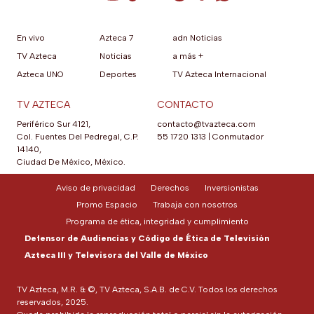
En vivo
Azteca 7
adn Noticias
TV Azteca
Noticias
a más +
Azteca UNO
Deportes
TV Azteca Internacional
TV AZTECA
CONTACTO
Periférico Sur 4121,
contacto@tvazteca.com
Col. Fuentes Del Pedregal, C.P.
55 1720 1313
|
Conmutador
14140,
Ciudad De México, México.
Aviso de privacidad
Derechos
Inversionistas
Promo Espacio
Trabaja con nosotros
Programa de ética, integridad y cumplimiento
Defensor de Audiencias y Código de Ética de Televisión
Azteca III y Televisora del Valle de México
TV Azteca, M.R. & ©, TV Azteca, S.A.B. de C.V. Todos los derechos
reservados, 2025.