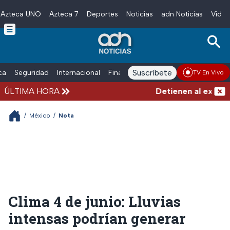
Azteca UNO
Azteca 7
Deportes
Noticias
adn Noticias
Video
Skip to main content
Suscríbete
ica
Seguridad
Internacional
Finanzas
adn Noticias Radio
Esp
TV En Vivo
ÚLTIMA HORA
Detienen al exgober
/
México
/
Nota
Clima 4 de junio: Lluvias
intensas podrían generar