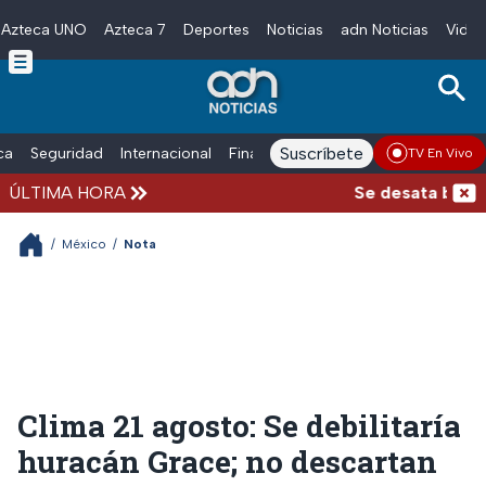
Azteca UNO
Azteca 7
Deportes
Noticias
adn Noticias
Video
Skip to main content
Suscríbete
ica
Seguridad
Internacional
Finanzas
adn Noticias Radio
Esp
TV En Vivo
ÚLTIMA HORA
Se desata balacer
/
México
/
Nota
Clima 21 agosto: Se debilitaría
huracán Grace; no descartan