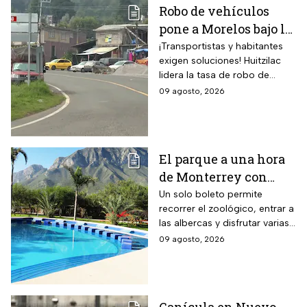
Robo de vehículos
pone a Morelos bajo la
lupa: Huitzilac
¡Transportistas y habitantes
exigen soluciones! Huitzilac
registra la mayor tasa
lidera la tasa de robo de
del país
vehículos en México, con 78
09 agosto, 2026
casos solo de enero a mayo.
El parque a una hora
de Monterrey con
zoológico, tirolesa y
Un solo boleto permite
recorrer el zoológico, entrar a
alberca: esto cuesta la
las albercas y disfrutar varias
entrada en agosto de
áreas recreativas cerca de
09 agosto, 2026
2026
Monterrey