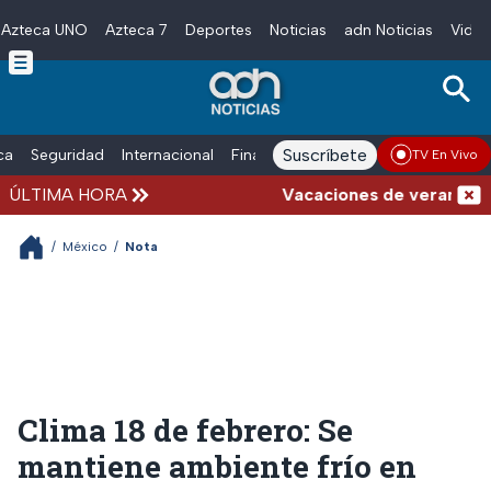
Azteca UNO
Azteca 7
Deportes
Noticias
adn Noticias
Video
Skip to main content
Suscríbete
ica
Seguridad
Internacional
Finanzas
adn Noticias Radio
Esp
TV En Vivo
ÚLTIMA HORA
Vacaciones de verano compli
/
México
/
Nota
Clima 18 de febrero: Se
mantiene ambiente frío en