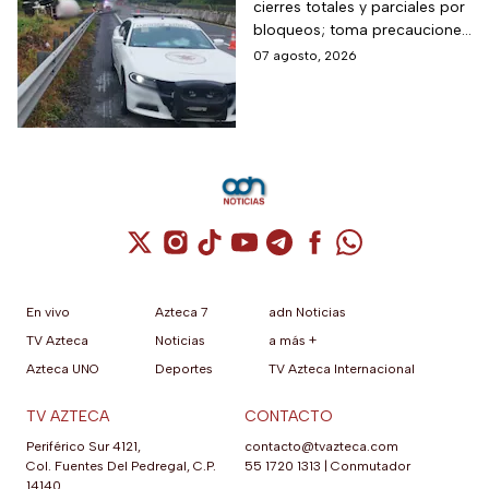
cierres totales y parciales por
por bloqueos y fuertes
bloqueos; toma precauciones
accidentes hoy
si viajas en estas vacaciones
07 agosto, 2026
viernes 7 de agosto
de verano
Cuenta de X / Twitter (se abre en una nuev
Cuenta de Instagram (se abre en una n
Cuenta de TikTok (se abre en una
Cuenta de YouTube (se abre 
Cuenta de Telegram (se a
Cuenta de Facebook 
Cuenta de Whats
En vivo
Azteca 7
adn Noticias
TV Azteca
Noticias
a más +
Azteca UNO
Deportes
TV Azteca Internacional
TV AZTECA
CONTACTO
Periférico Sur 4121,
contacto@tvazteca.com
Col. Fuentes Del Pedregal, C.P.
55 1720 1313
|
Conmutador
14140,