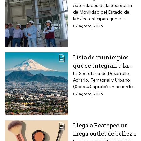
la Línea 3 del
Autoridades de la Secretaría
de Movilidad del Estado de
Mexicable llega al
México anticipan que el
71,4% de avance y
transporte teleférico reducirá
07 agosto, 2026
anuncian cuándo
drásticamente los tiempos de
entraría en
traslado para 700 mil
mexiquenses.
funcionamiento
Lista de municipios
que se integran a la
Zona Metropolitana
La Secretaría de Desarrollo
Agrario, Territorial y Urbano
del Valle de México
(Sedatu) aprobó un acuerdo
para que se integren más
07 agosto, 2026
municipios a la Zona
Metropolitana del Valle de
México (ZMVM).
Llega a Ecatepec un
mega outlet de belleza