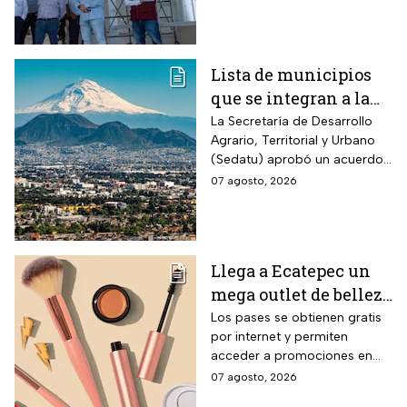
drásticamente los tiempos de
entraría en
traslado para 700 mil
mexiquenses.
funcionamiento
Lista de municipios
que se integran a la
Zona Metropolitana
La Secretaría de Desarrollo
Agrario, Territorial y Urbano
del Valle de México
(Sedatu) aprobó un acuerdo
para que se integren más
07 agosto, 2026
municipios a la Zona
Metropolitana del Valle de
México (ZMVM).
Llega a Ecatepec un
mega outlet de belleza
con entrada gratis y
Los pases se obtienen gratis
por internet y permiten
descuentos de hasta el
acceder a promociones en
80% durante 5 días
maquillaje, perfumes y
07 agosto, 2026
consecutivos en
cuidado personal