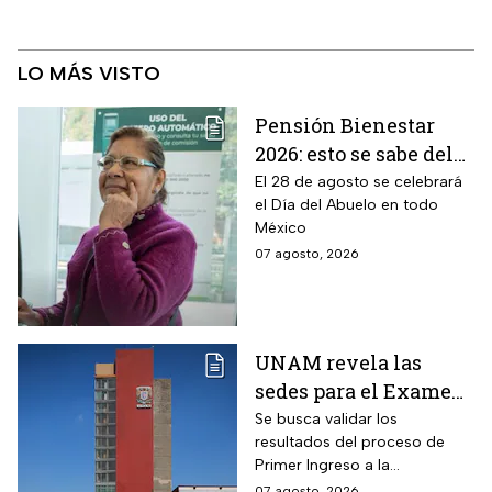
LO MÁS VISTO
Pensión Bienestar
2026: esto se sabe del
pago por el Día del
El 28 de agosto se celebrará
el Día del Abuelo en todo
Abuelo en agosto
México
07 agosto, 2026
UNAM revela las
sedes para el Examen
de control 2026;
Se busca validar los
resultados del proceso de
consulta dónde será
Primer Ingreso a la
Licenciatura luego de
07 agosto, 2026