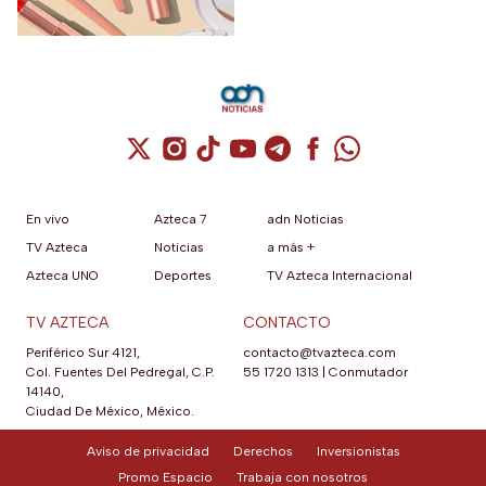
agosto de 2026
Cuenta de X / Twitter (se abre en una nuev
Cuenta de Instagram (se abre en una n
Cuenta de TikTok (se abre en una
Cuenta de YouTube (se abre 
Cuenta de Telegram (se a
Cuenta de Facebook 
Cuenta de Whats
En vivo
Azteca 7
adn Noticias
TV Azteca
Noticias
a más +
Azteca UNO
Deportes
TV Azteca Internacional
TV AZTECA
CONTACTO
Periférico Sur 4121,
contacto@tvazteca.com
Col. Fuentes Del Pedregal, C.P.
55 1720 1313
|
Conmutador
14140,
Ciudad De México, México.
Aviso de privacidad
Derechos
Inversionistas
Promo Espacio
Trabaja con nosotros