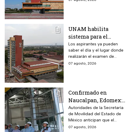
anomalías presentadas
UNAM habilita
sistema para el
examen de control: así
Los aspirantes ya pueden
saber el día y el lugar donde
puedes consultar
realizarán el examen de
fecha, hora y sede
control de forma presencial
07 agosto, 2026
Confirmado en
Naucalpan, Edomex:
la Línea 3 del
Autoridades de la Secretaría
de Movilidad del Estado de
Mexicable llega al
México anticipan que el
71,4% de avance y
transporte teleférico reducirá
07 agosto, 2026
anuncian cuándo