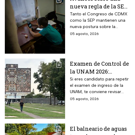
nueva regla de la SEP
sobre el uso de
Tanto el Congreso de CDMX
como la SEP mantienen una
celulares en la
nueva postura sobre la
escuelas
regulación de celulares en las
05 agosto, 2026
aulas
Examen de Control de
la UNAM 2026:
¿Cuántos aciertos
Si eres candidato para repetir
el examen de ingreso de la
piden en las carreras
UNAM, te conviene revisar
más solicitadas?
cuántos aciertos deberás de
05 agosto, 2026
lograr para ingresar a la
carrera que deseas.
El balneario de aguas