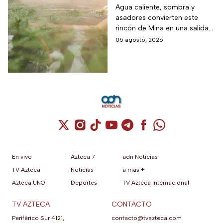
Monterrey, Nuevo
Agua caliente, sombra y
asadores convierten este
León, donde la
rincón de Mina en una salida
entrada cuesta desde
sencilla para pasar el día en
05 agosto, 2026
$30 pesos y este grupo
familia
de personas paga la
mitad
Cuenta de X / Twitter (se abre en una nuev
Cuenta de Instagram (se abre en una n
Cuenta de TikTok (se abre en una
Cuenta de YouTube (se abre 
Cuenta de Telegram (se a
Cuenta de Facebook 
Cuenta de Whats
En vivo
Azteca 7
adn Noticias
TV Azteca
Noticias
a más +
Azteca UNO
Deportes
TV Azteca Internacional
TV AZTECA
CONTACTO
Periférico Sur 4121,
contacto@tvazteca.com