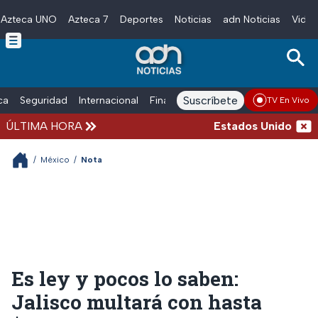
Azteca UNO
Azteca 7
Deportes
Noticias
adn Noticias
Video
Skip to main content
Suscríbete
ica
Seguridad
Internacional
Finanzas
adn Noticias Radio
Esp
TV En Vivo
ÚLTIMA HORA
Estados Unidos suspen
/
México
/
Nota
Es ley y pocos lo saben:
Jalisco multará con hasta