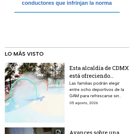
conductores que infrinjan la norma
LO MÁS VISTO
Esta alcaldía de CDMX
está ofreciendo
albercas gratis
Las familias podrán elegir
entre ocho deportivos de la
durante agosto de
GAM para refrescarse sin
2026: los únicos
pagar entrada durante las
05 agosto, 2026
requisitos que debes
vacaciones
cumplir
Avances sobre una