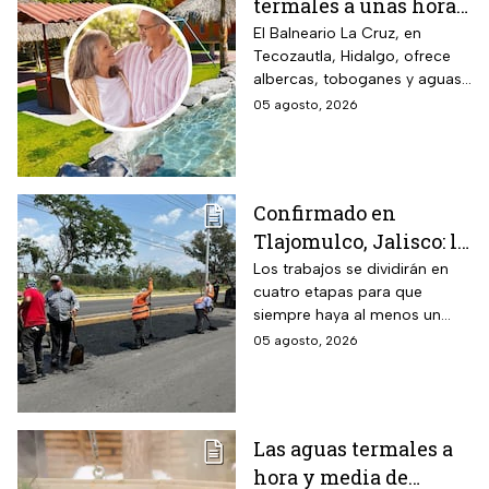
termales a unas horas
de Naucalpan con
El Balneario La Cruz, en
Tecozautla, Hidalgo, ofrece
entrada desde $100
albercas, toboganes y aguas
pesos para este grupo
termales, con tarifas
05 agosto, 2026
de adultos mayores
preferenciales para adultos
mayores y personas con
discapacidad.
Confirmado en
Tlajomulco, Jalisco: la
avenida Jesús Michel
Los trabajos se dividirán en
cuatro etapas para que
(ex 8 de Julio) seguirá
siempre haya al menos un
con obras hasta
carril habilitado en cada
05 agosto, 2026
diciembre 2026 y este
sentido.
es el tramo afectado
Las aguas termales a
hora y media de