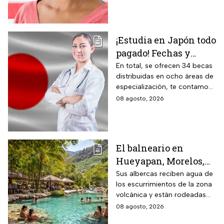
Unidos.
¡Estudia en Japón todo
pagado! Fechas y
requisitos de la
En total, se ofrecen 34 becas
distribuidas en ocho áreas de
convocatoria para
especialización, te contamos
becas de estancias en
todos los detalles.
08 agosto, 2026
2026
El balneario en
Hueyapan, Morelos,
que combina albercas
Sus albercas reciben agua de
los escurrimientos de la zona
cristalinas con la
volcánica y están rodeadas
naturaleza del volcán
de vegetación, áreas verdes y
08 agosto, 2026
Popocatépetl y cuesta
espacios para descansar