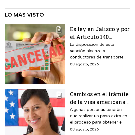
LO MÁS VISTO
Es ley en Jalisco y por
el Artículo 140
cancelarán la licencia
La disposición de esta
sanción alcanza a
de conducir de por
conductores de transporte
vida a todos los
escolar, unidades de
08 agosto, 2026
automovilistas que
emergencia y vehículos de
cometan esta
pasajeros que ocasionen un
siniestro vial en la entidad por
infracción
medio de una infracción muy
Cambios en el trámite
común.
de la visa americana
2026 y para quiénes
Algunas personas tendrán
que realizar un paso extra en
aplica
el proceso para obtener el
documento que permite
08 agosto, 2026
ingresar legalmente a Estados