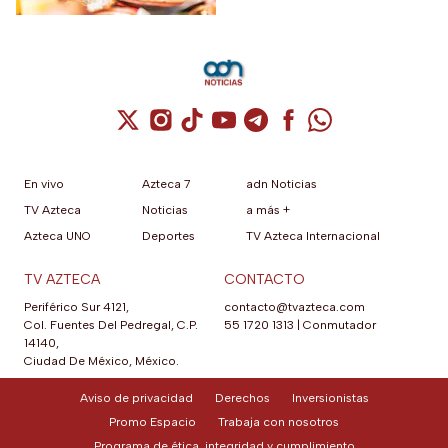
Cuenta de X / Twitter (se abre en una nuev
Cuenta de Instagram (se abre en una n
Cuenta de TikTok (se abre en una
Cuenta de YouTube (se abre 
Cuenta de Telegram (se a
Cuenta de Facebook 
Cuenta de Whats
En vivo
Azteca 7
adn Noticias
TV Azteca
Noticias
a más +
Azteca UNO
Deportes
TV Azteca Internacional
TV AZTECA
CONTACTO
Periférico Sur 4121,
contacto@tvazteca.com
Col. Fuentes Del Pedregal, C.P.
55 1720 1313
|
Conmutador
14140,
Ciudad De México, México.
Aviso de privacidad
Derechos
Inversionistas
Promo Espacio
Trabaja con nosotros
Programa de ética, integridad y cumplimiento