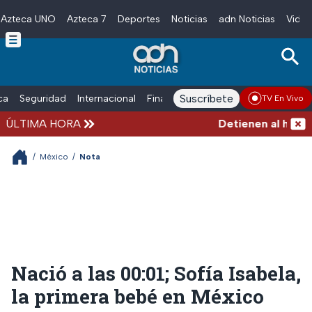
Azteca UNO
Azteca 7
Deportes
Noticias
adn Noticias
Video
Skip to main content
Suscríbete
ica
Seguridad
Internacional
Finanzas
adn Noticias Radio
Esp
TV En Vivo
ÚLTIMA HORA
Detienen al hombre 
/
México
/
Nota
Nació a las 00:01; Sofía Isabela,
la primera bebé en México