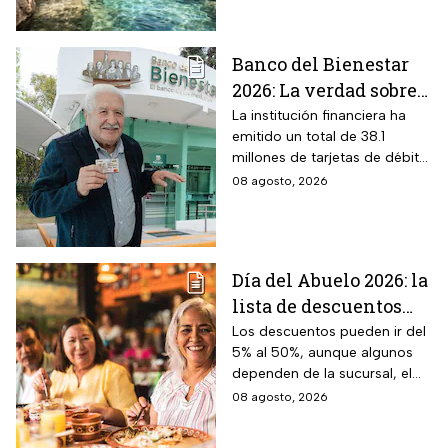
$40 pesos: días,
horarios y cómo llegar
Banco del Bienestar
2026: La verdad sobre
entrar a Buró de
La institución financiera ha
emitido un total de 38.1
Crédito por tenerla
millones de tarjetas de débito
para la dispersión de los
08 agosto, 2026
programas sociales.
Día del Abuelo 2026: la
lista de descuentos
con tu credencial
Los descuentos pueden ir del
5% al 50%, aunque algunos
INAPAM en
dependen de la sucursal, el
restaurantes,
servicio y los lugares
08 agosto, 2026
transporte y tiendas
disponibles