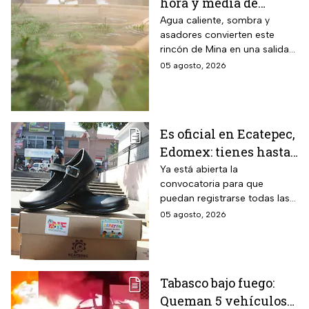
hora y media de
Monterrey, Nuevo
Agua caliente, sombra y
asadores convierten este
León, donde la
rincón de Mina en una salida
entrada cuesta desde
sencilla para pasar el día en
05 agosto, 2026
$30 pesos y este grupo
familia
de personas paga la
mitad
Es oficial en Ecatepec,
Edomex: tienes hasta
el 14 de agosto para
Ya está abierta la
convocatoria para que
cobrar apoyo de $400
puedan registrarse todas las
para los zapatos de tus
familias con niños de escuelas
05 agosto, 2026
hijos o nietos
primarias públicas.
Tabasco bajo fuego:
Queman 5 vehículos