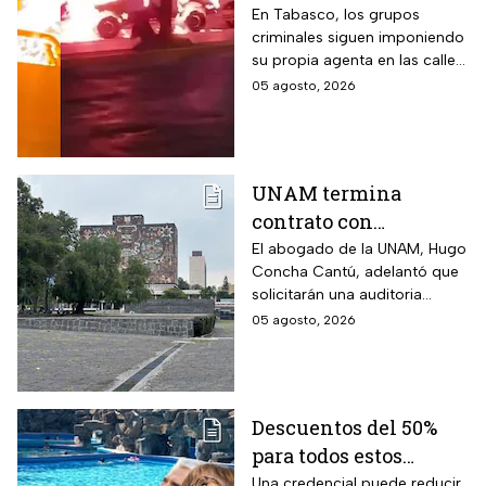
en Villahermosa y
En Tabasco, los grupos
criminales siguen imponiendo
Nacajuca, la
su propia agenta en las calles:
inseguridad está fuera
quema de vehículos muestra
05 agosto, 2026
de control
inseguridad fuera de control.
UNAM termina
contrato con
Territorium Life,
El abogado de la UNAM, Hugo
Concha Cantú, adelantó que
empresa encargada
solicitarán una auditoria
del examen con
contra la empresa y tras esta
05 agosto, 2026
irregularidades
se analizará si se pide alguna
sanción o multa
Descuentos del 50%
para todos estos
adultos mayores
Una credencial puede reducir