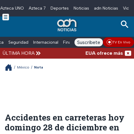
Azteca UNO
Azteca 7
Deportes
Noticias
adn Noticias
Video
Skip to main content
Suscríbete
ica
Seguridad
Internacional
Finanzas
adn Noticias Radio
Esp
TV En Vivo
ÚLTIMA HORA
EUA ofrece más de 100 m
/
México
/
Nota
Accidentes en carreteras hoy
domingo 28 de diciembre en