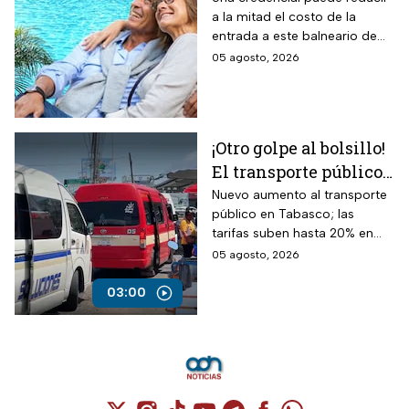
a la mitad el costo de la
durante agosto 2026
entrada a este balneario de
en Balneario Dios
aguas termales
05 agosto, 2026
Padre, a una hora de
Pachuca, Hidalgo
¡Otro golpe al bolsillo!
El transporte público
sube en Tabasco; la
Nuevo aumento al transporte
público en Tabasco; las
gente ya no puede
tarifas suben hasta 20% en
más
Villahermosa: Taxis, camiones
05 agosto, 2026
y mototaxis están más caros.
03:00
Cuenta de X / Twitter (se abre en una nuev
Cuenta de Instagram (se abre en una n
Cuenta de TikTok (se abre en una
Cuenta de YouTube (se abre 
Cuenta de Telegram (se a
Cuenta de Facebook 
Cuenta de Whats