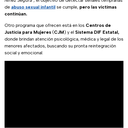
Niñez Segura”,
el objetivo de detectar señales tempranas
de
abuso sexual infantil
se cumple,
pero las víctimas
continúan.
Otro programa que ofrecen está en los
Centros de
Justicia para Mujeres
(
CJM
) y el
Sistema DIF Estatal,
donde brindan atención psicológica, médica y legal de los
menores afectados, buscando su pronta reintegración
social y emocional.