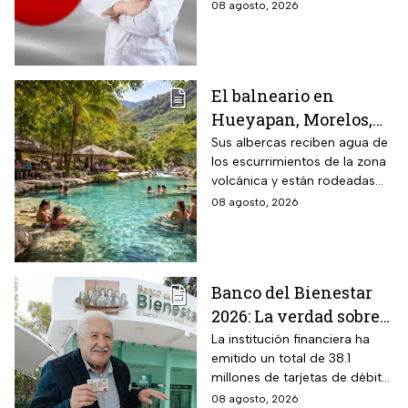
todos los detalles.
08 agosto, 2026
2026
El balneario en
Hueyapan, Morelos,
que combina albercas
Sus albercas reciben agua de
los escurrimientos de la zona
cristalinas con la
volcánica y están rodeadas
naturaleza del volcán
de vegetación, áreas verdes y
08 agosto, 2026
Popocatépetl y cuesta
espacios para descansar
$40 pesos: días,
horarios y cómo llegar
Banco del Bienestar
2026: La verdad sobre
entrar a Buró de
La institución financiera ha
emitido un total de 38.1
Crédito por tenerla
millones de tarjetas de débito
para la dispersión de los
08 agosto, 2026