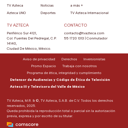
TV Azteca
Noticias
a más +
Azteca UNO
Deportes
TV Azteca Internacional
TV AZTECA
CONTACTO
Periférico Sur 4121,
contacto@tvazteca.com
Col. Fuentes Del Pedregal, C.P.
55 1720 1313
|
Conmutador
14140,
Ciudad De México, México.
Aviso de privacidad
Derechos
Inversionistas
Promo Espacio
Trabaja con nosotros
Programa de ética, integridad y cumplimiento
Defensor de Audiencias y Código de Ética de Televisión
Azteca III y Televisora del Valle de México
TV Azteca, M.R. & ©, TV Azteca, S.A.B. de C.V. Todos los derechos
reservados, 2025.
Queda prohibida la reproducción total o parcial sin la autorización
previa, expresa y por escrito de su titular.