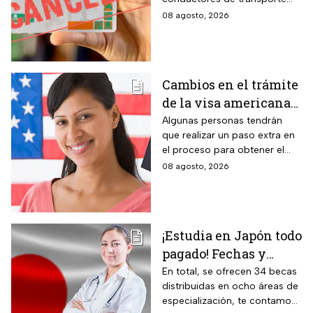
vida a todos los
escolar, unidades de
08 agosto, 2026
automovilistas que
emergencia y vehículos de
cometan esta
pasajeros que ocasionen un
siniestro vial en la entidad por
infracción
medio de una infracción muy
Cambios en el trámite
común.
de la visa americana
2026 y para quiénes
Algunas personas tendrán
que realizar un paso extra en
aplica
el proceso para obtener el
documento que permite
08 agosto, 2026
ingresar legalmente a Estados
Unidos.
¡Estudia en Japón todo
pagado! Fechas y
requisitos de la
En total, se ofrecen 34 becas
distribuidas en ocho áreas de
convocatoria para
especialización, te contamos
becas de estancias en