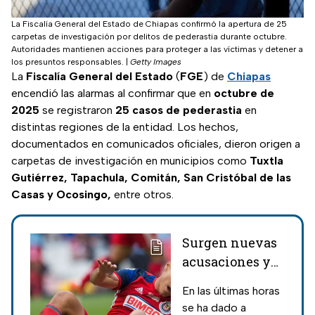
La Fiscalía General del Estado de Chiapas confirmó la apertura de 25
carpetas de investigación por delitos de pederastia durante octubre.
Autoridades mantienen acciones para proteger a las víctimas y detener a
los presuntos responsables.
|
Getty Images
La
Fiscalía General del Estado
(
FGE
) de
Chiapas
encendió las alarmas al confirmar que en
octubre de
2025
se registraron
25 casos de pederastia
en
distintas regiones de la entidad. Los hechos,
documentados en comunicados oficiales, dieron origen a
carpetas de investigación en municipios como
Tuxtla
Gutiérrez, Tapachula, Comitán, San Cristóbal de las
Casas y Ocosingo,
entre otros.
Surgen nuevas
acusaciones y
víctimas contra
En las últimas horas
Omar Bravo,
se ha dado a