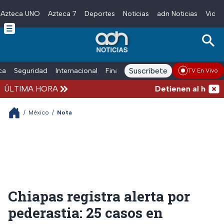
Azteca UNO
Azteca 7
Deportes
Noticias
adn Noticias
Video
Skip to main content
Suscríbete
ica
Seguridad
Internacional
Finanzas
adn Noticias Radio
Esp
TV En Vivo
ÚLTIMA HORA
Detienen al hombre q
/
México
/
Nota
Chiapas registra alerta por
pederastia: 25 casos en