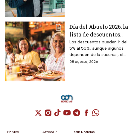
programas sociales.
Día del Abuelo 2026: la
lista de descuentos
con tu credencial
Los descuentos pueden ir del
5% al 50%, aunque algunos
INAPAM en
dependen de la sucursal, el
restaurantes,
servicio y los lugares
08 agosto, 2026
transporte y tiendas
disponibles
Cuenta de X / Twitter (se abre en una nuev
Cuenta de Instagram (se abre en una n
Cuenta de TikTok (se abre en una
Cuenta de YouTube (se abre 
Cuenta de Telegram (se a
Cuenta de Facebook 
Cuenta de Whats
En vivo
Azteca 7
adn Noticias