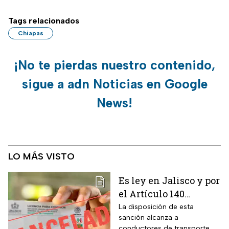
Tags relacionados
Chiapas
¡No te pierdas nuestro contenido,
sigue a adn Noticias en Google
News!
LO MÁS VISTO
Es ley en Jalisco y por
el Artículo 140
cancelarán la licencia
La disposición de esta
sanción alcanza a
de conducir de por
conductores de transporte