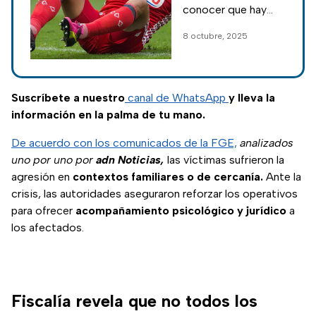
exfutbolista de
conocer que hay
Chivas
más víctimas de
8 octubre, 2025
Omar Bravo; el
exjugador de Chivas
tendrá su primera
audiencia este
Suscríbete a nuestro
canal de WhatsApp
y lleva la
viernes.
información en la palma de tu mano.
De acuerdo con los comunicados de la FGE,
analizados
uno por uno por
adn Noticias,
las víctimas sufrieron la
agresión en
contextos familiares o de cercanía.
Ante la
crisis, las autoridades aseguraron reforzar los operativos
para ofrecer
acompañamiento psicológico y jurídico
a
los afectados.
Fiscalía revela que no todos los