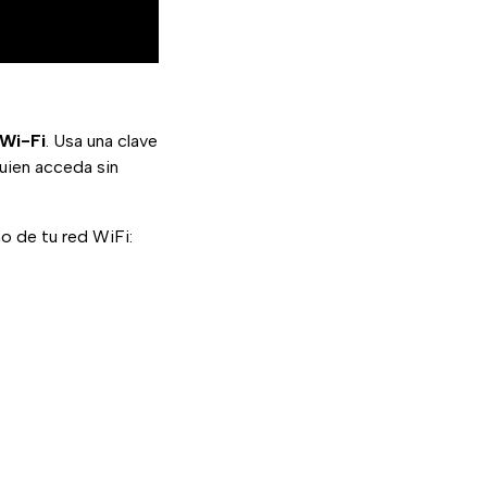
 Wi-Fi
. Usa una clave
guien acceda sin
no de tu red WiFi: