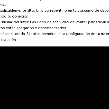
enta
xplicablemente alto: Un pico repentino en tu consumo de dat
ando tu conexión
usual del rúter: Las luces de actividad del router parpadean 
ivos están apagados o desconectados
 rúter alterada: Si notas cambios en la configuración de tu rúter
 intrusión