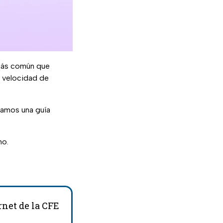
 más común que
tu velocidad de
jamos una guía
no.
rnet de la CFE