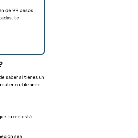
lan de 99 pesos
tadas, te
?
e saber si tienes un
router o utilizando
que tu red está
nexión sea