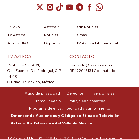
Cuenta de X / Twitter (se abre en una nuev
Cuenta de Instagram (se abre en una n
Cuenta de TikTok (se abre en una
Cuenta de YouTube (se abre 
Cuenta de Telegram (se a
Cuenta de Facebook 
Cuenta de Whats
En vivo
Azteca 7
adn Noticias
TV Azteca
Noticias
a más +
Azteca UNO
Deportes
TV Azteca Internacional
TV AZTECA
CONTACTO
Periférico Sur 4121,
contacto@tvazteca.com
Col. Fuentes Del Pedregal, C.P.
55 1720 1313
|
Conmutador
14140,
Ciudad De México, México.
Aviso de privacidad
Derechos
Inversionistas
Promo Espacio
Trabaja con nosotros
Programa de ética, integridad y cumplimiento
Defensor de Audiencias y Código de Ética de Televisión
Azteca III y Televisora del Valle de México
TV Azteca, M.R. & ©, TV Azteca, S.A.B. de C.V. Todos los derechos