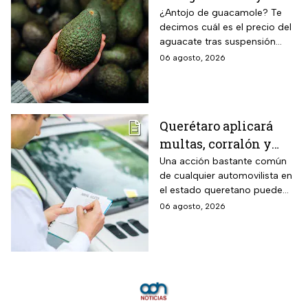
México
¿Antojo de guacamole? Te
decimos cuál es el precio del
aguacate tras suspensión
temporal de exportaciones de
06 agosto, 2026
este alimento.
Querétaro aplicará
multas, corralón y
hasta arresto a
Una acción bastante común
de cualquier automovilista en
quienes cometan esta
el estado queretano puede
infracción con su auto
derivar en una dura sanción
06 agosto, 2026
económica, la pérdida
temporal del vehículo o
incluso pasar horas detenido.