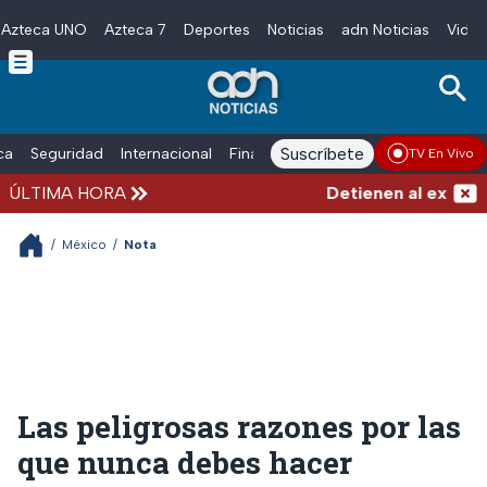
Azteca UNO
Azteca 7
Deportes
Noticias
adn Noticias
Video
Skip to main content
Suscríbete
ica
Seguridad
Internacional
Finanzas
adn Noticias Radio
Esp
TV En Vivo
ÚLTIMA HORA
Detienen al exgobern
/
México
/
Nota
Las peligrosas razones por las
que nunca debes hacer