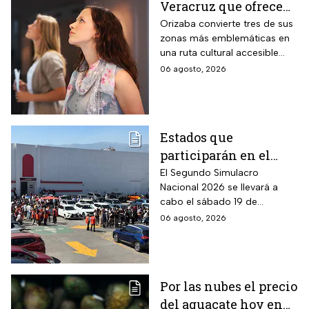
Veracruz que ofrece
por 70 pesos una
Orizaba convierte tres de sus
zonas más emblemáticas en
visita a 18 museos
una ruta cultural accesible
históricos en estas
para toda la familia
06 agosto, 2026
vacaciones de agosto
de 2026
Estados que
participarán en el
Segundo Simulacro
El Segundo Simulacro
Nacional 2026 se llevará a
Nacional 2026
cabo el sábado 19 de
septiembre y tendrá hipótesis
06 agosto, 2026
diferentes
Por las nubes el precio
del aguacate hoy en