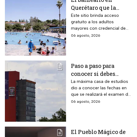
Querétaro que la
Profeco marcó como el
Este sitio brinda acceso
gratuito a los adultos
más barato de México:
mayores con credencial de
tiene alberca para la
INAPAM vigente
06 agosto, 2026
tercera edad y todas
estas personas no
pagan en agosto 2026
Paso a paso para
conocer si debes
realizar el examen de
La máxima casa de estudios
dio a conocer las fechas en
control de la UNAM
que se realizará el examen de
control, después de encontrar
06 agosto, 2026
anomalías en los resultados
para el acceso a licenciatura
El Pueblo Mágico de