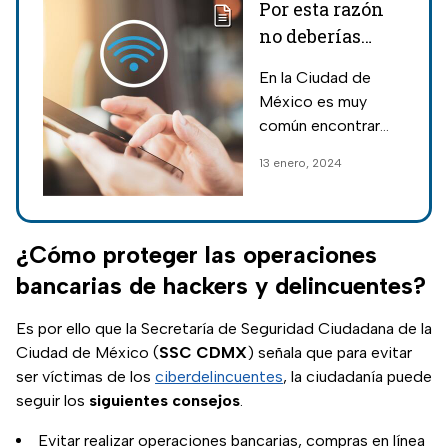
Por esta razón
no deberías
conectarte a las
En la Ciudad de
redes públicas
México es muy
de Wifi
común encontrar
conexiones a
13 enero, 2024
internet gratis; sin
embargo, aquí te
decimos si es
seguro conectarte
¿Cómo proteger las operaciones
a ellas.
bancarias de hackers y delincuentes?
Es por ello que la Secretaría de Seguridad Ciudadana de la
Ciudad de México (
SSC
CDMX
) señala que para evitar
ser víctimas de los
ciberdelincuentes
, la ciudadanía puede
seguir los
siguientes
consejos
.
Evitar realizar operaciones bancarias, compras en línea