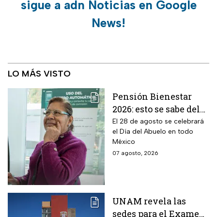
sigue a adn Noticias en Google
News!
LO MÁS VISTO
Pensión Bienestar
2026: esto se sabe del
pago por el Día del
El 28 de agosto se celebrará
el Día del Abuelo en todo
Abuelo en agosto
México
07 agosto, 2026
UNAM revela las
sedes para el Examen