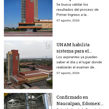
de control 2026;
Se busca validar los
resultados del proceso de
consulta dónde será
Primer Ingreso a la
Licenciatura luego de
07 agosto, 2026
anomalías presentadas
UNAM habilita
sistema para el
examen de control: así
Los aspirantes ya pueden
saber el día y el lugar donde
puedes consultar
realizarán el examen de
fecha, hora y sede
control de forma presencial
07 agosto, 2026
Confirmado en
Naucalpan, Edomex: