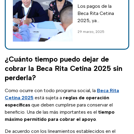
obligatorio para
Los pagos de la
acceder al
Beca Rita Cetina
dinero de tu
2025, ya
tarjeta
comenzaron a
29 marzo, 2025
entregarse. Te
explicamos el paso
indispensable pero
sencillo para sacar
¿Cuánto tiempo puedo dejar de
dinero de la tarjeta.
cobrar la Beca Rita Cetina 2025 sin
perderla?
Como ocurre con todo programa social, la
Beca Rita
Cetina 2025
está sujeta a
reglas de operación
específicas
que deben cumplirse para conservar el
beneficio. Una de las más importantes es el
tiempo
máximo permitido para cobrar el apoyo
.
De acuerdo con los lineamientos establecidos en el