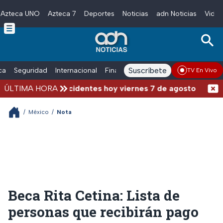
Azteca UNO
Azteca 7
Deportes
Noticias
adn Noticias
Video
Skip to main content
Suscríbete
ica
Seguridad
Internacional
Finanzas
adn Noticias Radio
Esp
TV En Vivo
 y fuertes accidentes hoy viernes 7 de agosto
ÚLTIMA HORA
/
México
/
Nota
Beca Rita Cetina: Lista de
personas que recibirán pago