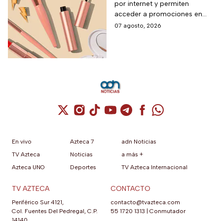
por internet y permiten
descuentos de hasta el
acceder a promociones en
80% durante 5 días
maquillaje, perfumes y
07 agosto, 2026
consecutivos en
cuidado personal
agosto de 2026
Cuenta de X / Twitter (se abre en una nuev
Cuenta de Instagram (se abre en una n
Cuenta de TikTok (se abre en una
Cuenta de YouTube (se abre 
Cuenta de Telegram (se a
Cuenta de Facebook 
Cuenta de Whats
En vivo
Azteca 7
adn Noticias
TV Azteca
Noticias
a más +
Azteca UNO
Deportes
TV Azteca Internacional
TV AZTECA
CONTACTO
Periférico Sur 4121,
contacto@tvazteca.com
Col. Fuentes Del Pedregal, C.P.
55 1720 1313
|
Conmutador
14140,