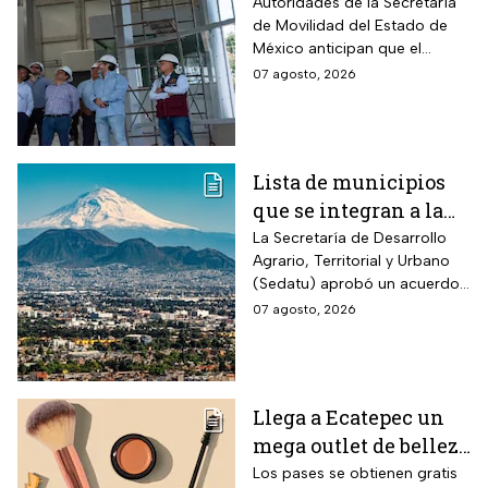
la Línea 3 del
Autoridades de la Secretaría
de Movilidad del Estado de
Mexicable llega al
México anticipan que el
71,4% de avance y
transporte teleférico reducirá
07 agosto, 2026
anuncian cuándo
drásticamente los tiempos de
entraría en
traslado para 700 mil
mexiquenses.
funcionamiento
Lista de municipios
que se integran a la
Zona Metropolitana
La Secretaría de Desarrollo
Agrario, Territorial y Urbano
del Valle de México
(Sedatu) aprobó un acuerdo
para que se integren más
07 agosto, 2026
municipios a la Zona
Metropolitana del Valle de
México (ZMVM).
Llega a Ecatepec un
mega outlet de belleza
con entrada gratis y
Los pases se obtienen gratis