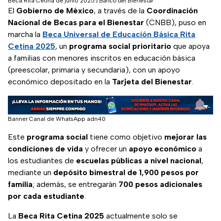
Beca Rita Cetina de junio 2025
|
Banco del Bienestar
El
Gobierno de México
, a través de la
Coordinación
Nacional de Becas para el Bienestar
(CNBB), puso en
marcha la
Beca Universal de Educación Básica Rita
Cetina 2025
, un
programa social
prioritario
que apoya
a familias con menores inscritos en educación básica
(preescolar, primaria y secundaria), con un apoyo
económico depositado en la
Tarjeta del Bienestar
.
Banner Canal de WhatsApp adn40
Este
programa social
tiene como objetivo
mejorar las
condiciones de vida
y ofrecer un
apoyo económico
a
los estudiantes de
escuelas públicas a nivel nacional
,
mediante un
depósito bimestral de 1,900 pesos por
familia
; además, se entregarán
700 pesos adicionales
por cada estudiante
.
La
Beca Rita Cetina 2025
actualmente solo se