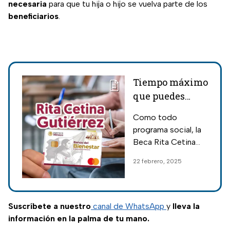
necesaria
para que tu hija o hijo se vuelva parte de los
beneficiarios
.
Tiempo máximo
que puedes
pasar sin cobrar
Como todo
la Beca Rita
programa social, la
Cetina 2025 o te
Beca Rita Cetina
la quitan
2025 tiene reglas
22 febrero, 2025
específicas de
operación, si no
cobras la beca en un
determinado
Suscríbete a nuestro
canal de WhatsApp
y
lleva la
período, podrías
información en la palma de tu mano.
perderla.