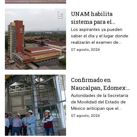
UNAM habilita
sistema para el
examen de control: así
Los aspirantes ya pueden
saber el día y el lugar donde
puedes consultar
realizarán el examen de
fecha, hora y sede
control de forma presencial
07 agosto, 2026
Confirmado en
Naucalpan, Edomex:
la Línea 3 del
Autoridades de la Secretaría
de Movilidad del Estado de
Mexicable llega al
México anticipan que el
71,4% de avance y
transporte teleférico reducirá
07 agosto, 2026
anuncian cuándo
drásticamente los tiempos de
entraría en
traslado para 700 mil
mexiquenses.
funcionamiento