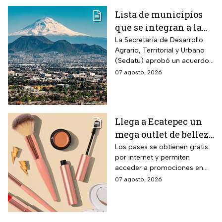
Lista de municipios
que se integran a la
Zona Metropolitana
La Secretaría de Desarrollo
Agrario, Territorial y Urbano
del Valle de México
(Sedatu) aprobó un acuerdo
para que se integren más
07 agosto, 2026
municipios a la Zona
Metropolitana del Valle de
México (ZMVM).
Llega a Ecatepec un
mega outlet de belleza
con entrada gratis y
Los pases se obtienen gratis
por internet y permiten
descuentos de hasta el
acceder a promociones en
80% durante 5 días
maquillaje, perfumes y
07 agosto, 2026
consecutivos en
cuidado personal
agosto de 2026