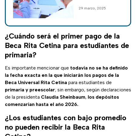
tarjeta
comenzaron a
29 marzo, 2025
entregarse. Te
explicamos el paso
indispensable pero
sencillo para sacar
¿Cuándo será el primer pago de la
dinero de la tarjeta.
Beca Rita Cetina para estudiantes de
primaria?
Es importante mencionar que
todavía no se ha definido
la fecha exacta en la que iniciarán los pagos de la
Beca Universal Rita Cetina
para estudiantes de
primaria y preescolar
; sin embargo, según declaraciones
de la presidenta
Claudia Sheinbaum
,
los depósitos
comenzarían hasta el año 2026.
¿Los estudiantes con bajo promedio
no pueden recibir la Beca Rita