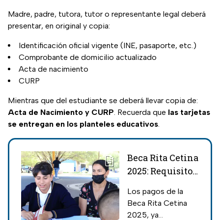
Madre, padre, tutora, tutor o representante legal deberá
presentar, en original y copia:
Identificación oficial vigente (INE, pasaporte, etc.)
Comprobante de domicilio actualizado
Acta de nacimiento
CURP
Mientras que del estudiante se deberá llevar copia de:
Acta de Nacimiento y CURP
. Recuerda que
las tarjetas
se entregan en los planteles educativos
.
Beca Rita Cetina
2025: Requisito
obligatorio para
Los pagos de la
acceder al
Beca Rita Cetina
dinero de tu
2025, ya