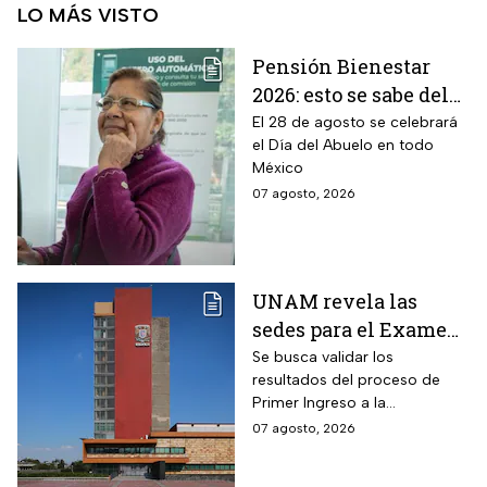
LO MÁS VISTO
Pensión Bienestar
2026: esto se sabe del
pago por el Día del
El 28 de agosto se celebrará
el Día del Abuelo en todo
Abuelo en agosto
México
07 agosto, 2026
UNAM revela las
sedes para el Examen
de control 2026;
Se busca validar los
resultados del proceso de
consulta dónde será
Primer Ingreso a la
Licenciatura luego de
07 agosto, 2026
anomalías presentadas