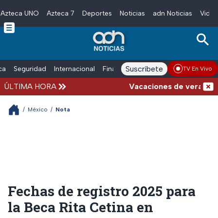
Azteca UNO
Azteca 7
Deportes
Noticias
adn Noticias
Video
Skip to main content
Suscríbete
ica
Seguridad
Internacional
Finanzas
adn Noticias Radio
Esp
TV En Vivo
ÚLTIMA HORA
Vacaciones de verano compl
/
México
/
Nota
Fechas de registro 2025 para
la Beca Rita Cetina en