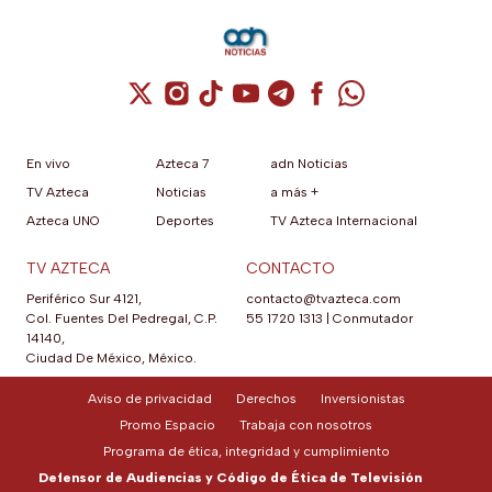
Cuenta de X / Twitter (se abre en una nuev
Cuenta de Instagram (se abre en una n
Cuenta de TikTok (se abre en una
Cuenta de YouTube (se abre 
Cuenta de Telegram (se a
Cuenta de Facebook 
Cuenta de Whats
En vivo
Azteca 7
adn Noticias
TV Azteca
Noticias
a más +
Azteca UNO
Deportes
TV Azteca Internacional
TV AZTECA
CONTACTO
Periférico Sur 4121,
contacto@tvazteca.com
Col. Fuentes Del Pedregal, C.P.
55 1720 1313
|
Conmutador
14140,
Ciudad De México, México.
Aviso de privacidad
Derechos
Inversionistas
Promo Espacio
Trabaja con nosotros
Programa de ética, integridad y cumplimiento
Defensor de Audiencias y Código de Ética de Televisión