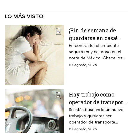
LO MÁS VISTO
¡Fin de semana de
guardarse en casa!
Monzón mexicano
En contraste, el ambiente
seguirá muy caluroso en el
dejará lluvias
norte de México. Checa los
intensas en estos
detalles y toma precauciones.
07 agosto, 2026
estados; así estará el
clima hoy
Hay trabajo como
operador de transporte
público con sueldo de
Si estás buscando un nuevo
trabajo y quisieras ser
18 mil pesos, bonos y
operador de transporte
despensa
público, publicaron algunas
07 agosto, 2026