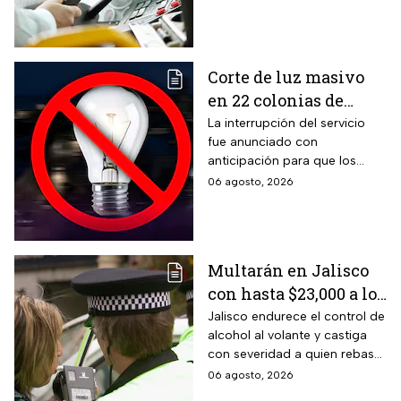
vacantes y te decimos cómo
puedes aplicar.
Corte de luz masivo
en 22 colonias de
México; zonas
La interrupción del servicio
fue anunciado con
afectadas hoy 7 de
anticipación para que los
agosto
usuarios puedan tomar las
06 agosto, 2026
previsiones necesarias.
Multarán en Jalisco
con hasta $23,000 a los
conductores que
Jalisco endurece el control de
alcohol al volante y castiga
superen este límite en
con severidad a quien rebase
la prueba de
el nuevo límite de sangre o
06 agosto, 2026
alcoholemia
aliento. La sanción golpea por