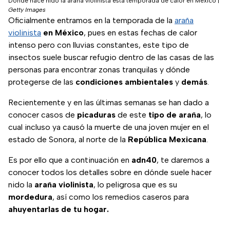
Dónde hace nido la araña violinista esta temporada de calor en México
|
Getty Images
Oficialmente entramos en la temporada de la
araña
violinista
en
México
, pues en estas fechas de calor
intenso pero con lluvias constantes, este tipo de
insectos suele buscar refugio dentro de las casas de las
personas para encontrar zonas tranquilas y dónde
protegerse de las
condiciones
ambientales
y
demás
.
Recientemente y en las últimas semanas se han dado a
conocer casos de
picaduras
de este
tipo de araña
, lo
cual incluso ya causó la muerte de una joven mujer en el
estado de Sonora, al norte de la
República
Mexicana
.
Es por ello que a continuación en
adn40
, te daremos a
conocer todos los detalles sobre en dónde suele hacer
nido la
araña violinista
, lo peligrosa que es su
mordedura
, así como los remedios caseros para
ahuyentarlas de tu hogar.