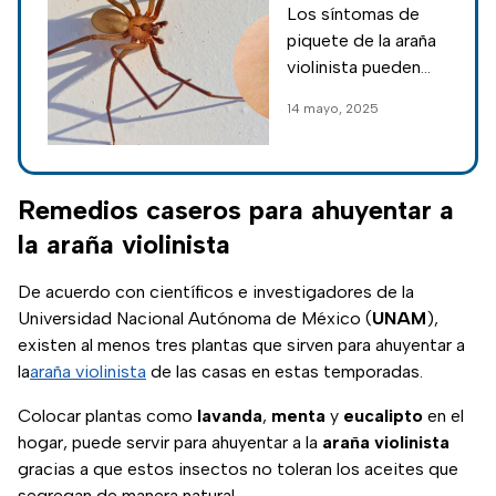
Los síntomas de
araña violinista
piquete de la araña
y qúe hacer si
violinista pueden
eres atacado por
pasar
14 mayo, 2025
una
desapercibidos; por
ello es esencial
conocer los
síntomas ya que sus
Remedios caseros para ahuyentar a
efectos ocurren
la araña violinista
unas horas después.
De acuerdo con científicos e investigadores de la
Universidad Nacional Autónoma de México (
UNAM
),
existen al menos tres plantas que sirven para ahuyentar a
la
araña violinista
de las casas en estas temporadas.
Colocar plantas como
lavanda
,
menta
y
eucalipto
en el
hogar, puede servir para ahuyentar a la
araña violinista
gracias a que estos insectos no toleran los aceites que
segregan de manera natural.