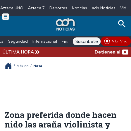
Azteca UNO
Azteca 7
Deportes
Noticias
adn Noticias
Video
Skip to main content
Suscríbete
ica
Seguridad
Internacional
Finanzas
adn Noticias Radio
Esp
TV En Vivo
ÚLTIMA HORA
Detienen al exgobe
/
México
/
Nota
Zona preferida donde hacen
nido las araña violinista y