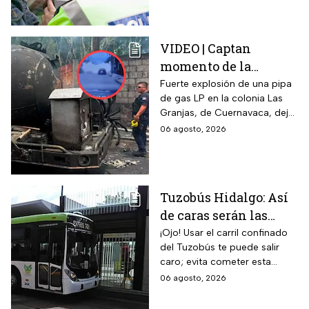
igual a automovilistas,
transportistas y motociclistas
que circulen por el estado.
VIDEO | Captan
momento de la
explosión de pipa de
Fuerte explosión de una pipa
de gas LP en la colonia Las
gas en Cuernavaca:
Granjas, de Cuernavaca, dejó
¡Imágenes sensibles!
21 heridos y causó pánico
06 agosto, 2026
entre vecinos: VIDEO
Tuzobús Hidalgo: Así
de caras serán las
MULTAS por invadir
¡Ojo! Usar el carril confinado
del Tuzobús te puede salir
el carril confinado a
caro; evita cometer esta
partir de esta fecha
infracción a partir de agosto.
06 agosto, 2026