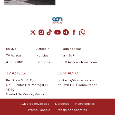
Cuenta de X / Twitter (se abre en una nuev
Cuenta de Instagram (se abre en una n
Cuenta de TikTok (se abre en una
Cuenta de YouTube (se abre 
Cuenta de Telegram (se a
Cuenta de Facebook 
Cuenta de Whats
En vivo
Azteca 7
adn Noticias
TV Azteca
Noticias
a más +
Azteca UNO
Deportes
TV Azteca Internacional
TV AZTECA
CONTACTO
Periférico Sur 4121,
contacto@tvazteca.com
Col. Fuentes Del Pedregal, C.P.
55 1720 1313
|
Conmutador
14140,
Ciudad De México, México.
Aviso de privacidad
Derechos
Inversionistas
Promo Espacio
Trabaja con nosotros