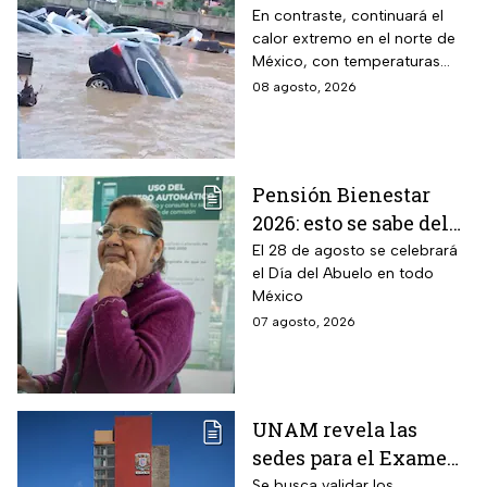
inundaciones y
En contraste, continuará el
calor extremo en el norte de
desbordamiento de
México, con temperaturas
ríos por lluvias
superiores a 45°C en el
08 agosto, 2026
intensas en dos
noreste de Baja California.
estados
Pensión Bienestar
2026: esto se sabe del
pago por el Día del
El 28 de agosto se celebrará
el Día del Abuelo en todo
Abuelo en agosto
México
07 agosto, 2026
UNAM revela las
sedes para el Examen
de control 2026;
Se busca validar los