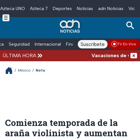
Azteca UNO
Azteca 7
Deportes
Noticias
adn Noticias
Video
Skip to main content
Suscríbete
ica
Seguridad
Internacional
Finanzas
adn Noticias Radio
Esp
TV En Vivo
ÚLTIMA HORA
Vacaciones de verano co
/
México
/
Nota
Comienza temporada de la
araña violinista y aumentan