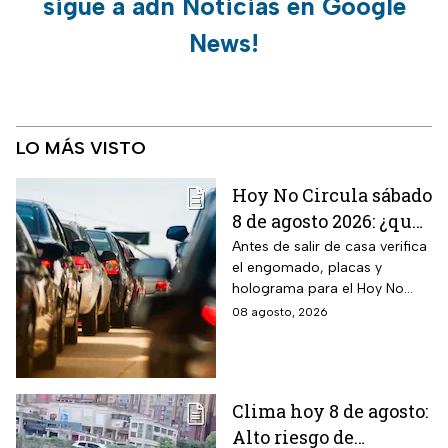
sigue a adn Noticias en Google
News!
LO MÁS VISTO
Hoy No Circula sábado
8 de agosto 2026: ¿qué
autos no circulan en
Antes de salir de casa verifica
el engomado, placas y
CDMX y Edomex?
holograma para el Hoy No
Circula de este sábado
08 agosto, 2026
Clima hoy 8 de agosto:
Alto riesgo de