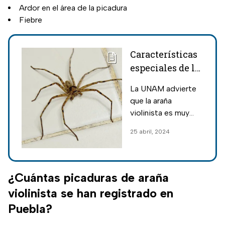
Ardor en el área de la picadura
Fiebre
Características
especiales de la
araña violinista
La UNAM advierte
y aquí se
que la araña
esconden en las
violinista es muy
casas, advierte
peligrosa por su
25 abril, 2024
la UNAM
veneno; reveló
cuáles son sus
caracerísticas
especiales para que
¿Cuántas picaduras de araña
pueda identificarse
violinista se han registrado en
en las casas.
Puebla?