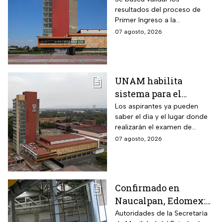
resultados del proceso de
consulta dónde será
Primer Ingreso a la
Licenciatura luego de
07 agosto, 2026
anomalías presentadas
UNAM habilita
sistema para el
examen de control: así
Los aspirantes ya pueden
saber el día y el lugar donde
puedes consultar
realizarán el examen de
fecha, hora y sede
control de forma presencial
07 agosto, 2026
Confirmado en
Naucalpan, Edomex:
la Línea 3 del
Autoridades de la Secretaría