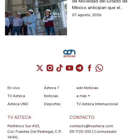
de Movilidad del Estado de
Mexicable llega al
México anticipan que el
71,4% de avance y
transporte teleférico reducirá
07 agosto, 2026
anuncian cuándo
drásticamente los tiempos de
entraría en
traslado para 700 mil
mexiquenses.
funcionamiento
Cuenta de X / Twitter (se abre en una nuev
Cuenta de Instagram (se abre en una n
Cuenta de TikTok (se abre en una
Cuenta de YouTube (se abre 
Cuenta de Telegram (se a
Cuenta de Facebook 
Cuenta de Whats
En vivo
Azteca 7
adn Noticias
TV Azteca
Noticias
a más +
Azteca UNO
Deportes
TV Azteca Internacional
TV AZTECA
CONTACTO
Periférico Sur 4121,
contacto@tvazteca.com
Col. Fuentes Del Pedregal, C.P.
55 1720 1313
|
Conmutador
14140,