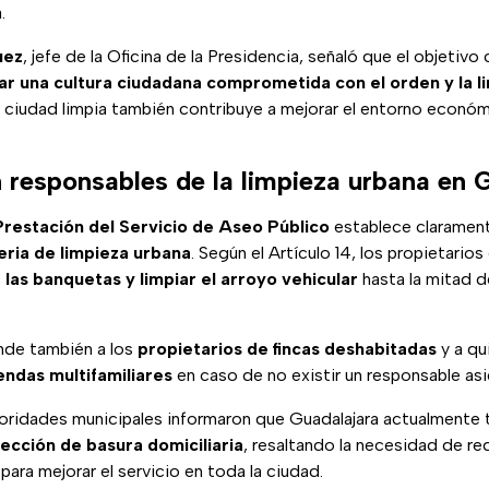
.
uez
, jefe de la Oficina de la Presidencia, señaló que el objetivo
r una cultura ciudadana comprometida con el orden y la l
ciudad limpia también contribuye a mejorar el entorno económi
 responsables de la limpieza urbana en 
restación del Servicio de Aseo Público
establece claramen
ria de limpieza urbana
. Según el Artículo 14, los propietario
las banquetas y limpiar el arroyo vehicular
hasta la mitad de
nde también a los
propietarios de fincas deshabitadas
y a q
endas multifamiliares
en caso de no existir un responsable as
oridades municipales informaron que Guadalajara actualmente 
lección de basura domiciliaria
, resaltando la necesidad de re
ara mejorar el servicio en toda la ciudad.