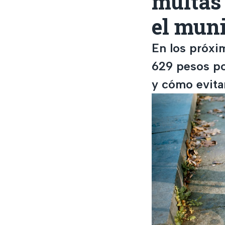
multas 
el muni
En los próxi
629 pesos po
y cómo evita