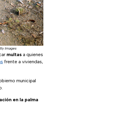
ty Images
car
multas
a quienes
as
frente a viviendas,
obierno municipal
o.
mación en la palma