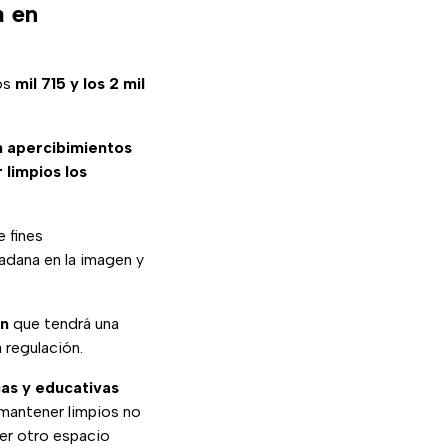
a en
los
mil 715 y los 2 mil
án apercibimientos
limpios los
e fines
adana en la imagen y
ón
que tendrá una
 regulación.
cas y educativas
 mantener limpios no
ier otro espacio