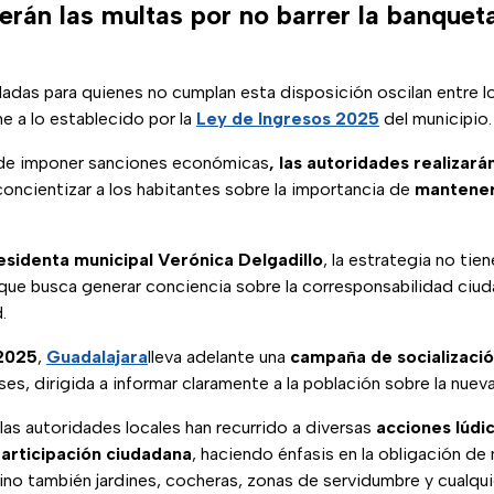
erán las multas por no barrer la banquet
adas para quienes no cumplan esta disposición oscilan entre 
e a lo establecido por la
Ley de Ingresos 2025
del municipio.
 de imponer sanciones económicas
, las autoridades realizar
oncientizar a los habitantes sobre la importancia de
mantener 
residenta municipal Verónica Delgadillo
, la estrategia no tien
 que busca generar conciencia sobre la corresponsabilidad ciud
.
2025
,
Guadalajara
lleva adelante una
campaña de socializaci
es, dirigida a informar claramente a la población sobre la nueva
las autoridades locales han recurrido a diversas
acciones lúdi
articipación ciudadana
, haciendo énfasis en la obligación de
ino también jardines, cocheras, zonas de servidumbre y cualqu