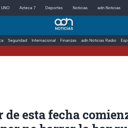
a UNO
Azteca 7
Deportes
Noticias
adn Noticias
ica
Seguridad
Internacional
Finanzas
adn Noticias Radio
Esp
r de esta fecha comien