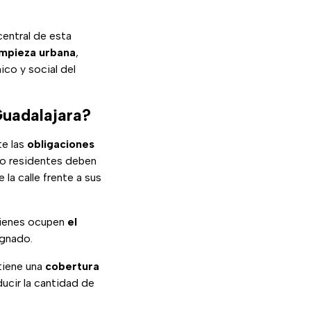
 central de esta
impieza urbana
,
co y social del
Guadalajara?
te las
obligaciones
s o residentes deben
 la calle frente a sus
uienes ocupen
el
ignado.
tiene una
cobertura
ducir la cantidad de