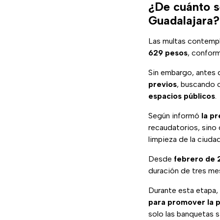
¿De cuánto s
Guadalajara?
Las multas contempl
629 pesos
, conform
Sin embargo, antes
previos
, buscando c
espacios públicos
.
Según informó
la p
recaudatorios, sino
limpieza de la ciudad
Desde
febrero de 
duración de tres mes
Durante esta etapa, 
para promover la p
solo las banquetas s