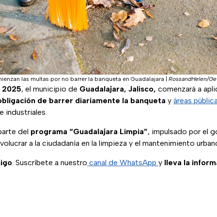
mienzan las multas por no barrer la banqueta en Guadalajara
|
RossandHelen/Get
 2025
, el municipio de
Guadalajara, Jalisco,
comenzará a apli
obligación de barrer diariamente la banqueta
y
áreas públic
 industriales.
parte del
programa “Guadalajara Limpia”
, impulsado por el g
volucrar a la ciudadanía en la limpieza y el mantenimiento urban
igo
. Suscríbete a nuestro
canal de WhatsApp
y
lleva la infor