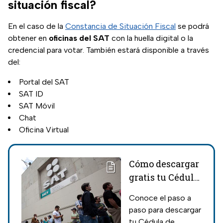
situación fiscal?
En el caso de la
Constancia de Situación Fiscal
se podrá
obtener en
oficinas del SAT
con la huella digital o la
credencial para votar. También estará disponible a través
del:
Portal del SAT
SAT ID
SAT Móvil
Chat
Oficina Virtual
Cómo descargar
gratis tu Cédula
de
Conoce el paso a
Identificación
paso para descargar
Fiscal sin ir al
tu Cédula de