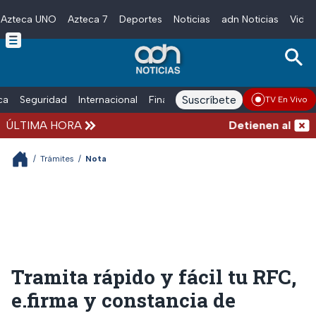
Azteca UNO
Azteca 7
Deportes
Noticias
adn Noticias
Video
Skip to main content
Suscríbete
ica
Seguridad
Internacional
Finanzas
adn Noticias Radio
Esp
TV En Vivo
ÚLTIMA HORA
Detienen al exgobe
/
Trámites
/
Nota
Tramita rápido y fácil tu RFC,
e.firma y constancia de