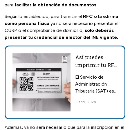
para
facilitar la obtención de documentos.
Según lo establecido, para tramitar el
RFC o la e.firma
como persona física
ya no será necesario presentar el
CURP o el comprobante de domicilio,
solo deberás
presentar tu credencial de elector del INE vigente.
Así puedes
imprimir tu RFC
gratis en PDF
El Servicio de
Administración
Tributaria (SAT) es
el organismo
11 abril, 2024
encargado de
expedir el RFC y
asignarlo a las y los
ciudadanos.
Además, ya no será necesario que para la inscripción en el