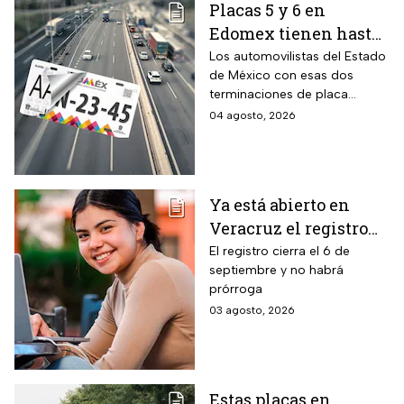
Placas 5 y 6 en
Edomex tienen hasta
el 31 de agosto 2026
Los automovilistas del Estado
de México con esas dos
para realizar la
terminaciones de placa
verificación
enfrentan el cierre de su
04 agosto, 2026
vehicular o recibirán
periodo este mes. Quien no
esta multa
cumpla con la revisión de
emisiones antes de que
acabe agosto pagará una
Ya está abierto en
sanción de miles de pesos.
Veracruz el registro
para becas de hasta
El registro cierra el 6 de
septiembre y no habrá
$3,000 pesos para
prórroga
estudiantes de todos
03 agosto, 2026
los niveles: fecha
límite y requisitos
para aplicar
Estas placas en