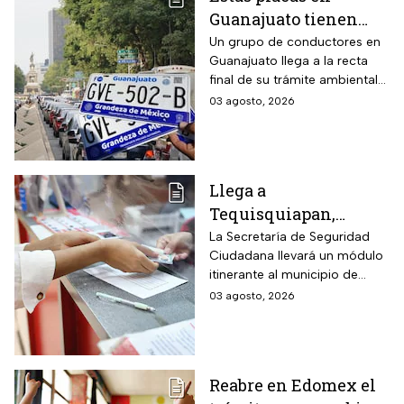
Guanajuato tienen
hasta el 31 de agosto
Un grupo de conductores en
Guanajuato llega a la recta
2026 para realizar la
final de su trámite ambiental
verificación
semestral. El descuido cuesta
03 agosto, 2026
vehicular o habrá
más de dos mil pesos y
multas de más de
compromete la circulación
legal del vehículo.
$2,000
Llega a
Tequisquiapan,
Querétaro, unidad
La Secretaría de Seguridad
Ciudadana llevará un módulo
móvil de licencia de
itinerante al municipio de
conducir este martes
Tequisquiapan, en Querétaro,
03 agosto, 2026
4 de agosto: los cupos
para expedir permisos de
son limitados y estos
manejo con cupo restringido
a ochenta personas.
son los requisitos
Reabre en Edomex el