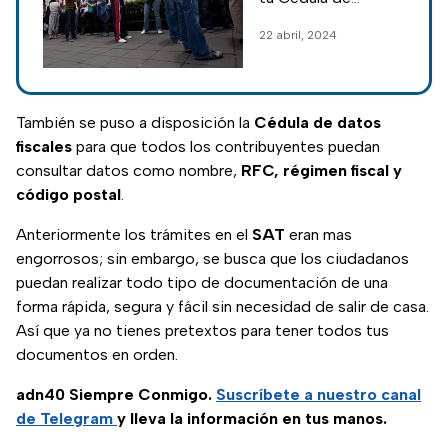
SAT
Identificación Fiscal
22 abril, 2024
(CIF) de forma
gratuita sin
necesidad de acudir
al Servicio de
También se puso a disposición la
Cédula de datos
Administración
fiscales
para que todos los contribuyentes puedan
Tributaria.
consultar datos como nombre,
RFC, régimen fiscal y
código postal
.
Anteriormente los trámites en el
SAT
eran mas
engorrosos; sin embargo, se busca que los ciudadanos
puedan realizar todo tipo de documentación de una
forma rápida, segura y fácil sin necesidad de salir de casa.
Así que ya no tienes pretextos para tener todos tus
documentos en orden.
adn40 Siempre Conmigo.
Suscríbete a nuestro canal
de Telegram
y lleva la información en tus manos.