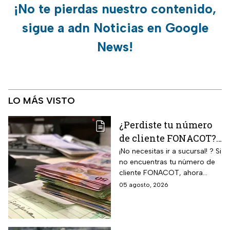
¡No te pierdas nuestro contenido,
sigue a adn Noticias en Google
News!
LO MÁS VISTO
¿Perdiste tu número
de cliente FONACOT?
Así puedes
¡No necesitas ir a sucursal! ? Si
no encuentras tu número de
recuperarlo y
cliente FONACOT, ahora
consultar tu crédito
puedes recuperarlo y
05 agosto, 2026
2026
consultar tu crédito
fácilmente.