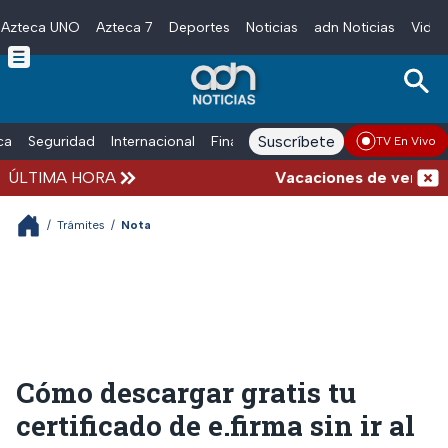
Azteca UNO
Azteca 7
Deportes
Noticias
adn Noticias
Video
Skip to main content
Suscríbete
ica
Seguridad
Internacional
Finanzas
adn Noticias Radio
Esp
TV En Vivo
ÚLTIMA HORA
Vacaciones de verano comp
/
Trámites
/
Nota
Cómo descargar gratis tu
certificado de e.firma sin ir al