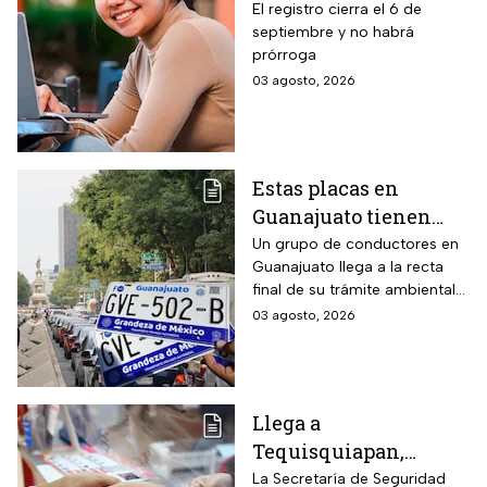
para becas de hasta
El registro cierra el 6 de
septiembre y no habrá
$3,000 pesos para
prórroga
estudiantes de todos
03 agosto, 2026
los niveles: fecha
límite y requisitos
para aplicar
Estas placas en
Guanajuato tienen
hasta el 31 de agosto
Un grupo de conductores en
Guanajuato llega a la recta
2026 para realizar la
final de su trámite ambiental
verificación
semestral. El descuido cuesta
03 agosto, 2026
vehicular o habrá
más de dos mil pesos y
multas de más de
compromete la circulación
legal del vehículo.
$2,000
Llega a
Tequisquiapan,
Querétaro, unidad
La Secretaría de Seguridad