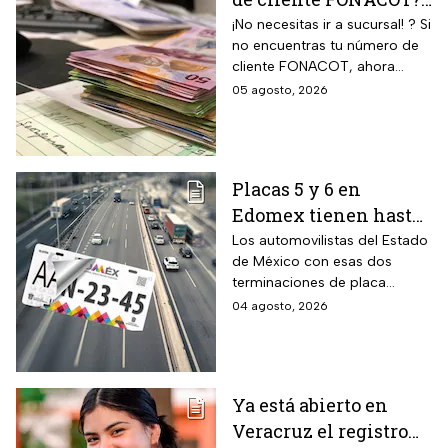
Así puedes
¡No necesitas ir a sucursal! ? Si
no encuentras tu número de
recuperarlo y
cliente FONACOT, ahora
consultar tu crédito
puedes recuperarlo y
05 agosto, 2026
2026
consultar tu crédito
fácilmente.
Placas 5 y 6 en
Edomex tienen hasta
el 31 de agosto 2026
Los automovilistas del Estado
de México con esas dos
para realizar la
terminaciones de placa
verificación
enfrentan el cierre de su
04 agosto, 2026
vehicular o recibirán
periodo este mes. Quien no
esta multa
cumpla con la revisión de
emisiones antes de que
acabe agosto pagará una
Ya está abierto en
sanción de miles de pesos.
Veracruz el registro