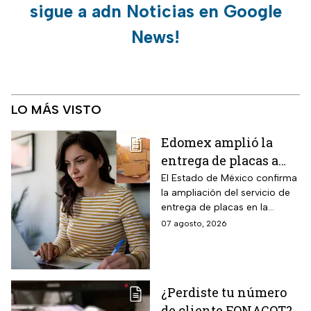
sigue a adn Noticias en Google
News!
LO MÁS VISTO
Edomex amplió la
entrega de placas a
domicilio a todo el
El Estado de México confirma
la ampliación del servicio de
estado: los tres pasos
entrega de placas en la
para reemplacar en
puerta del domicilio,
07 agosto, 2026
línea antes del 31 de
disponible ahora en toda la
agosto y evitar multas
zona metropolitana. La
medida aplica a un grupo de
de hasta $2,346 pesos
conductores que todavía
¿Perdiste tu número
deben completar el cambio.
de cliente FONACOT?