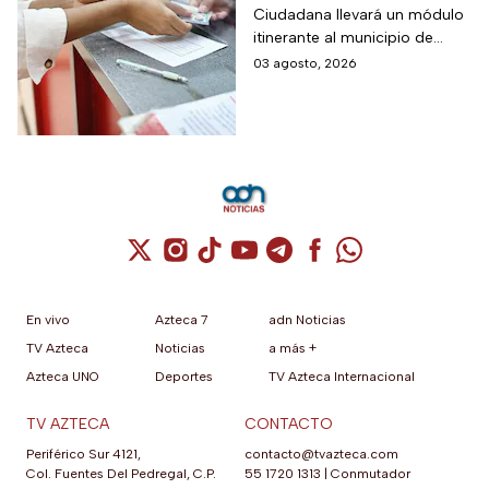
Ciudadana llevará un módulo
móvil de licencia de
itinerante al municipio de
conducir este martes
Tequisquiapan, en Querétaro,
03 agosto, 2026
4 de agosto: los cupos
para expedir permisos de
son limitados y estos
manejo con cupo restringido
a ochenta personas.
son los requisitos
Cuenta de X / Twitter (se abre en una nuev
Cuenta de Instagram (se abre en una n
Cuenta de TikTok (se abre en una
Cuenta de YouTube (se abre 
Cuenta de Telegram (se a
Cuenta de Facebook 
Cuenta de Whats
En vivo
Azteca 7
adn Noticias
TV Azteca
Noticias
a más +
Azteca UNO
Deportes
TV Azteca Internacional
TV AZTECA
CONTACTO
Periférico Sur 4121,
contacto@tvazteca.com
Col. Fuentes Del Pedregal, C.P.
55 1720 1313
|
Conmutador