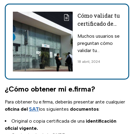
Cómo validar tu
certificado de
e.firma no
Muchos usuarios se
vigente gratis y
preguntan cómo
en línea
validar tu
certificado de
18 abril, 2024
e.firma no vigente;
para esto, es
necesario seguir
unos simples pasos.
¿Cómo obtener mi e.firma?
Para obtener tu e.firma, deberás presentar ante cualquier
oficina del
SAT
los siguientes
documentos
:
Original o copia certificada de una
identificación
oficial vigente.