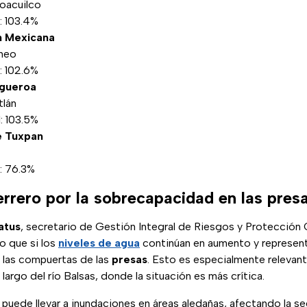
oacuilco
: 103.4%
n Mexicana
ineo
: 102.6%
igueroa
tlán
: 103.5%
e Tuxpan
: 76.3%
errero por la sobrecapacidad en las pres
atus
, secretario de Gestión Integral de Riesgos y Protección 
o que si los
niveles de agua
continúan en aumento y representa
n las compuertas de las
presas
. Esto es especialmente relevant
 largo del río Balsas, donde la situación es más crítica.
puede llevar a inundaciones en áreas aledañas, afectando la se