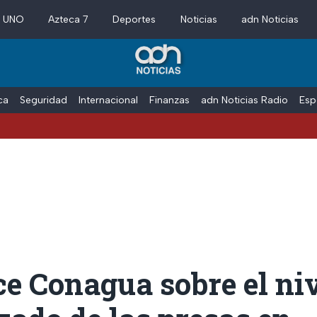
a UNO
Azteca 7
Deportes
Noticias
adn Noticias
ica
Seguridad
Internacional
Finanzas
adn Noticias Radio
Esp
ce Conagua sobre el ni