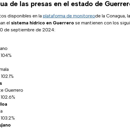
gua de las presas en el estado de Guerrer
tos disponibles en la
plataforma de monitoreo
de la Conagua, l
an el
sistema hídrico en Guerrero
se mantienen con los sigu
s 30 de septiembre de 2024:
dano
: 104%
mala
 102.1%
s
te Guerrero
 102.6%
lloa
la
 103.2%
ujano