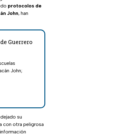
vado
protocolos de
cán John
, han
 de Guerrero
scuelas
acán John;
 dejado su
 con otra peligrosa
 información