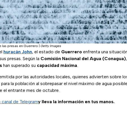
e las presas en Guerrero
|
Getty Images
el
huracán John
, el estado de
Guerrero
enfrenta una situación
 sus presas. Según la
Comisión Nacional del Agua (Conagua)
es
han superado su
capacidad máxima
.
emitida por las autoridades locales, quienes advierten sobre lo
para la población al sobrepasar el nivel máximo de agua posibl
te el entrante mes de octubre.
o canal de Telegram
y lleva la información en tus manos.