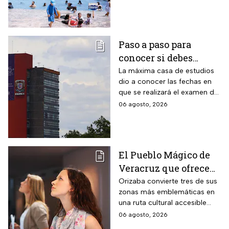
tercera edad y todas
estas personas no
pagan en agosto 2026
Paso a paso para
conocer si debes
realizar el examen de
La máxima casa de estudios
dio a conocer las fechas en
control de la UNAM
que se realizará el examen de
control, después de encontrar
06 agosto, 2026
anomalías en los resultados
para el acceso a licenciatura
El Pueblo Mágico de
Veracruz que ofrece
por 70 pesos una
Orizaba convierte tres de sus
zonas más emblemáticas en
visita a 18 museos
una ruta cultural accesible
históricos en estas
para toda la familia
06 agosto, 2026
vacaciones de agosto