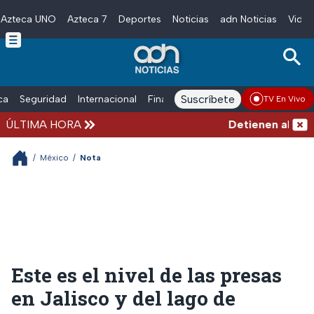
Azteca UNO
Azteca 7
Deportes
Noticias
adn Noticias
Video
Skip to main content
Suscríbete
ica
Seguridad
Internacional
Finanzas
adn Noticias Radio
Esp
TV En Vivo
ÚLTIMA HORA
Detienen al exgob
/
México
/
Nota
Este es el nivel de las presas
en Jalisco y del lago de