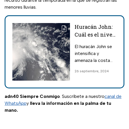
recurso durante la temporada en la que se registran las
menores lluvias.
Huracán John:
Cuál es el nivel
de alerta actual,
El huracán John se
estado por
intensifica y
estado
amenaza la costa
del Pacífico
26 septiembre, 2024
mexicano; conoce
cuál es el nivel de
alerta en cada
estado y qué
adn40 Siempre Conmigo
. Suscríbete a nuestro
canal de
medidas de
WhatsApp
y
lleva la información en la palma de tu
seguridad tomar.
mano.