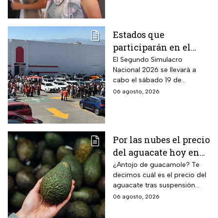
de 2026
Estados que
participarán en el
Segundo Simulacro
El Segundo Simulacro
Nacional 2026 se llevará a
Nacional 2026
cabo el sábado 19 de
septiembre y tendrá hipótesis
06 agosto, 2026
diferentes
Por las nubes el precio
del aguacate hoy en
México
¿Antojo de guacamole? Te
decimos cuál es el precio del
aguacate tras suspensión
temporal de exportaciones de
06 agosto, 2026
este alimento.