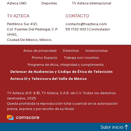
Azteca UNO
Deportes
TV Azteca Internacional
TV AZTECA
CONTACTO
Periférico Sur 4121,
contacto@tvazteca.com
Col. Fuentes Del Pedregal, C.P.
55 1720 1313
|
Conmutador
14140,
Ciudad De México, México.
Aviso de privacidad
Derechos
Inversionistas
Promo Espacio
Trabaja con nosotros
Programa de ética, integridad y cumplimiento
Defensor de Audiencias y Código de Ética de Televisión
Azteca III y Televisora del Valle de México
TV Azteca, M.R. & ©, TV Azteca, S.A.B. de C.V. Todos los derechos
reservados, 2025.
Queda prohibida la reproducción total o parcial sin la autorización
previa, expresa y por escrito de su titular.
Subir inicio