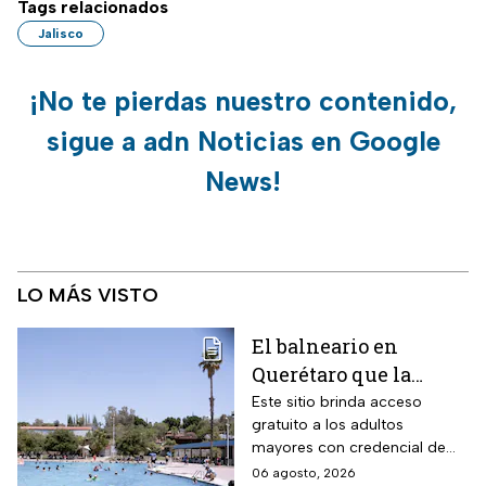
Tags relacionados
Jalisco
¡No te pierdas nuestro contenido,
sigue a adn Noticias en Google
News!
LO MÁS VISTO
El balneario en
Querétaro que la
Profeco marcó como el
Este sitio brinda acceso
gratuito a los adultos
más barato de México:
mayores con credencial de
tiene alberca para la
INAPAM vigente
06 agosto, 2026