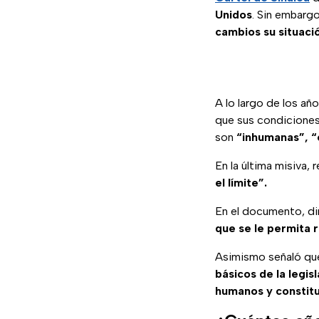
Unidos
. Sin embarg
cambios su situaci
A lo largo de los año
que sus condiciones 
son
“inhumanas”, “
En la última misiva,
el límite”.
En el documento, dir
que se le permita r
Asimismo señaló que
básicos de la legi
humanos y constit