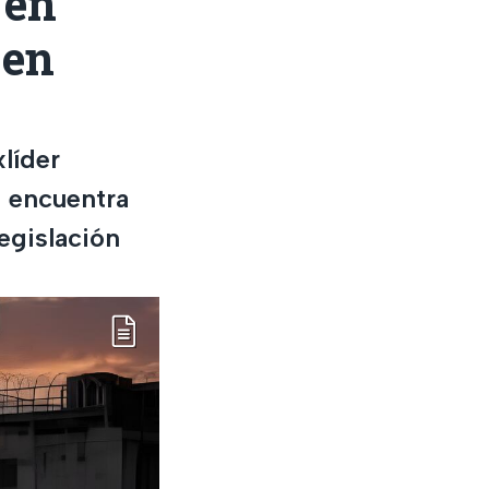
 en
 en
xlíder
e encuentra
egislación