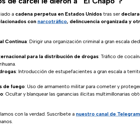
s de cárcel le dieron a “El Chapo”?
iado a
cadena perpetua en Estados Unidos
tras ser
declara
elacionados con
narcotráfico
, delincuencia organizada y ot
al Continua
: Dirigir una organización criminal a gran escala ded
ernacional para la distribución de drogas
: Tráfico de cocaín
ihuana.
 drogas
: Introducción de estupefacientes a gran escala a terr
s de fuego
: Uso de armamento militar para cometer y proteger
ro
: Ocultar y blanquear las ganancias ilícitas multimillonarias ob
blamos con la verdad. Suscríbete a
nuestro canal de Telegram
manos.