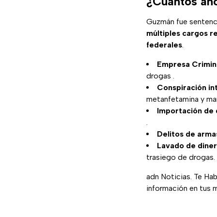
¿Cuántos año
Guzmán fue sentenc
múltiples cargos r
federales
.
Empresa Crimin
drogas .
Conspiración int
metanfetamina y mar
Importación de
.
Delitos de arma
Lavado de dine
trasiego de drogas.
adn Noticias. Te Ha
información en tus 