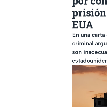
por co
prisió
EUA
En una carta 
criminal arg
son inadecuad
estadouniden