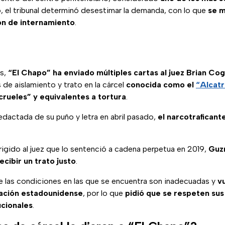
o, el tribunal determinó desestimar la demanda, con lo que
se m
ón de internamiento
.
s,
“El Chapo” ha enviado múltiples cartas al juez Brian Co
de aislamiento y trato en la cárcel
conocida como el
“Alcatr
crueles” y equivalentes a tortura
.
 redactada de su puño y letra en abril pasado,
el narcotraficant
igido al juez que lo sentenció a cadena perpetua en 2019,
Guzm
ecibir un trato justo
.
 las condiciones en las que se encuentra son inadecuadas y
v
slación estadounidense
, por lo que
pidió que se respeten su
ucionales
.