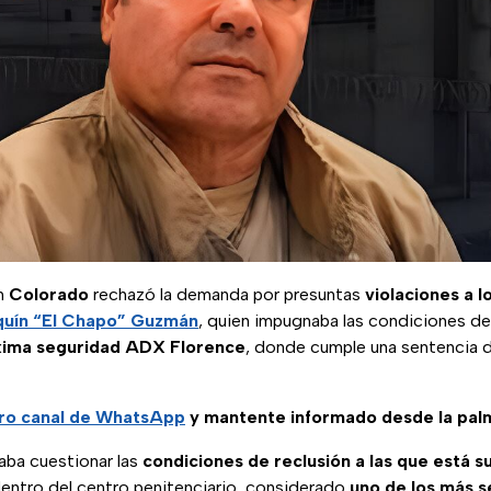
en
Colorado
rechazó la demanda por presuntas
violaciones a l
quín “El Chapo” Guzmán
, quien impugnaba las condiciones de
xima seguridad ADX Florence
, donde cumple una sentencia 
tro canal de WhatsApp
y mantente informado desde la pal
aba cuestionar las
condiciones de reclusión a las que está su
entro del centro penitenciario, considerado
uno de los más s