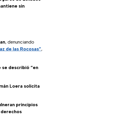
antiene sin
gan
, denunciando
az de las Rocosas”
,
e se describió “en
án Loera solicita
ulneran principios
s derechos