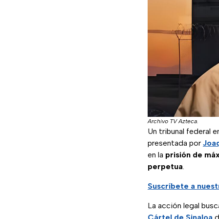
Archivo TV Azteca.
Un tribunal federal 
presentada por
Joa
en la
prisión de má
perpetua
.
Suscríbete a nues
La acción legal busc
Cártel de Sinaloa
d