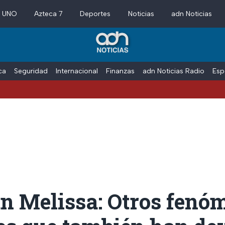
a UNO
Azteca 7
Deportes
Noticias
adn Noticias
ica
Seguridad
Internacional
Finanzas
adn Noticias Radio
Esp
n Melissa: Otros fenó