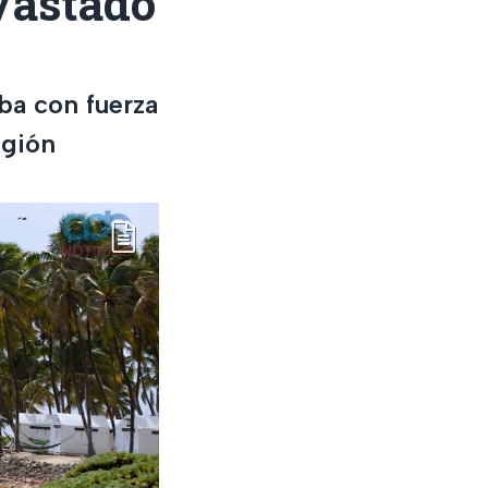
vastado
ba con fuerza
egión