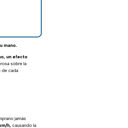
tu mano.
o, un efecto
rosa sobre la
to de cada
prano jamás
km/h,
causando la