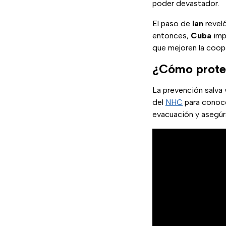
poder devastador.
El paso de
Ian
reveló
entonces,
Cuba
impu
que mejoren la coop
¿Cómo proteg
La prevención salva
del
NHC
para conocer
evacuación y asegúr