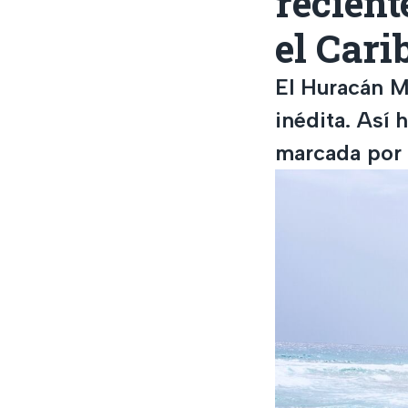
recien
el Cari
El Huracán M
inédita. Así 
marcada por 