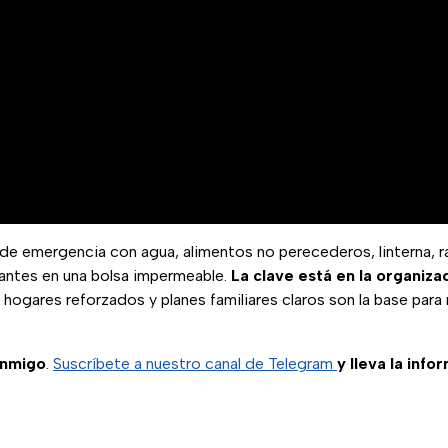
de emergencia con agua, alimentos no perecederos, linterna, ra
ntes en una bolsa impermeable.
La clave está en la organiza
hogares reforzados y planes familiares claros son la base para r
onmigo
.
Suscríbete a nuestro canal de Telegram
y lleva la info