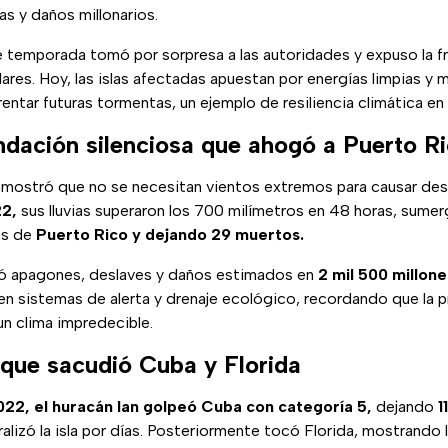
as y daños millonarios.
e temporada tomó por sorpresa a las autoridades y expuso la fr
lares. Hoy, las islas afectadas apuestan por energías limpias y 
rentar futuras tormentas, un ejemplo de resiliencia climática en
undación silenciosa que ahogó a Puerto R
mostró que no se necesitan vientos extremos para causar des
2,
sus lluvias superaron los 700 milímetros en 48 horas, sume
as de
Puerto Rico y dejando 29 muertos.
ó apagones, deslaves y daños estimados en
2 mil 500 millone
 en sistemas de alerta y drenaje ecológico, recordando que la p
n clima impredecible.
n que sacudió Cuba y Florida
022,
el huracán Ian golpeó Cuba con categoría 5,
dejando
1
alizó la isla por días. Posteriormente tocó Florida, mostrando