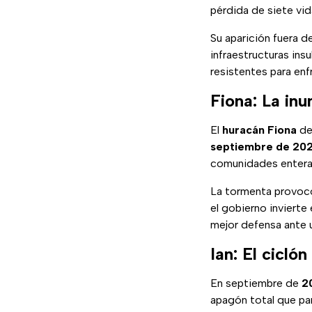
pérdida de siete vid
Su aparición fuera d
infraestructuras insu
resistentes para enf
Fiona: La in
El
huracán Fiona
de
septiembre de 202
comunidades enter
La tormenta provoc
el gobierno invierte
mejor defensa ante u
Ian: El cicló
En septiembre de
2
apagón total que par