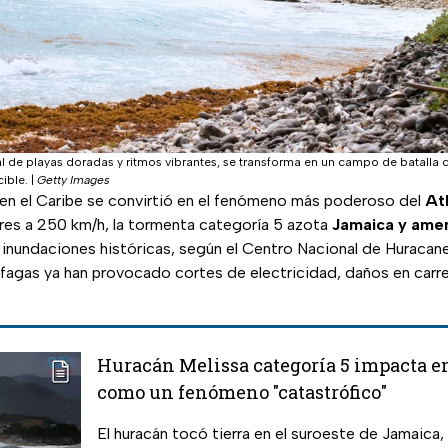
cal de playas doradas y ritmos vibrantes, se transforma en un campo de batalla
ible.
|
Getty Images
en el Caribe se convirtió en el fenómeno más poderoso del
At
res a 250 km/h, la tormenta categoría 5 azota
Jamaica y ame
 e inundaciones históricas, según el Centro Nacional de Huraca
fagas ya han provocado cortes de electricidad, daños en carre
Huracán Melissa categoría 5 impacta 
como un fenómeno "catastrófico"
El huracán tocó tierra en el suroeste de Jamaica