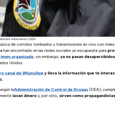
luencers mexicanos
|
DEA
música de corridos tumbados y transmisiones en vivo con mile
rs
han encontrado en las redes sociales un escaparate para
pro
rimen organizado
; sin embargo,
ya no pasan desapercibidos
ados Unidos.
ro canal de WhatsApp
y lleva la información que te intere
o.
según la
Administración de Control de Drogas
(DEA), cumple
tamente
lavan dinero
y, por otro
, sirven como propagandistas