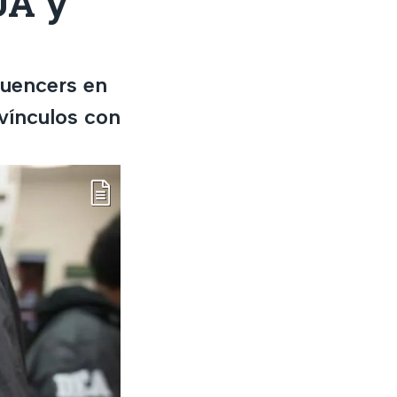
UA y
luencers en
 vínculos con