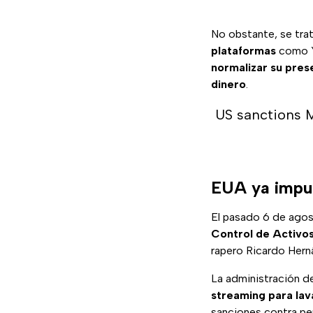
No obstante, se tra
plataformas
como Y
normalizar su pres
dinero
.
US sanctions M
EUA ya impus
El pasado 6 de agos
Control de Activos
rapero Ricardo Hern
La administración d
streaming para lav
sanciones contra perf