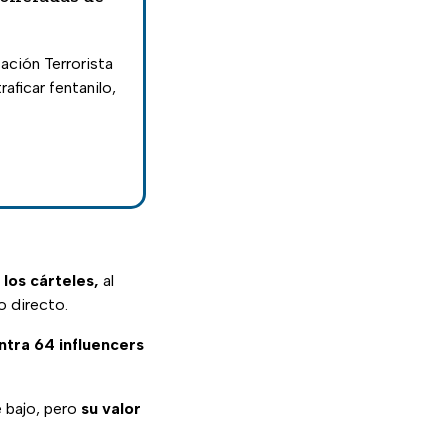
ación Terrorista
aficar fentanilo,
los cárteles,
al
o directo.
ntra 64 influencers
e bajo, pero
su valor