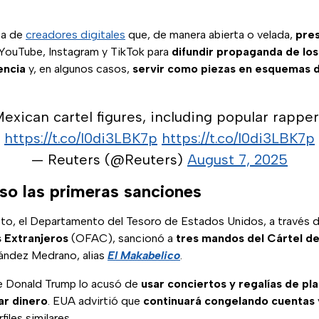
ta de
creadores digitales
que, de manera abierta o velada,
pres
ouTube, Instagram y TikTok para
difundir propaganda de los
encia
y, en algunos casos,
servir como piezas en esquemas 
exican cartel figures, including popular rappe
https://t.co/I0di3LBK7p
https://t.co/I0di3LBK7p
— Reuters (@Reuters)
August 7, 2025
o las primeras sanciones
to, el Departamento del Tesoro de Estados Unidos, a través d
 Extranjeros
(OFAC), sancionó a
tres mandos del Cártel de
ández Medrano, alias
El Makabelico
.
e Donald Trump lo acusó de
usar conciertos y regalías de pl
ar dinero
. EUA advirtió que
continuará congelando cuentas
iles similares.