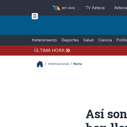
en vivo
TV Azteca
Aztec
Skip to main content
Tiempo Libre
Entretenimiento
Deportes
Salud
Ciencia
Polít
ÚLTIMA HORA
/
Internacional
/
Nota
Así son