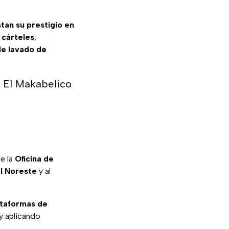
tan su prestigio en
 cárteles
,
de lavado de
r El Makabelico
e la
Oficina de
l Noreste
y al
ataformas de
y aplicando