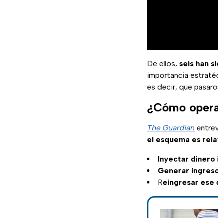
De ellos,
seis han s
importancia estraté
es decir, que pasaron
¿Cómo operan
The Guardian
entrev
el esquema es rela
Inyectar dinero i
Generar ingresos
R
eingresar ese 