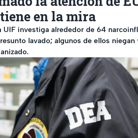
amado la atención de E
iene en la mira
a UIF investiga alrededor de 64 narcoinf
resunto lavado; algunos de ellos niegan
ganizado.