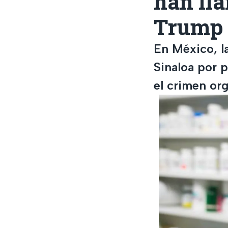
han ll
Trump t
En México, l
Sinaloa por p
el crimen or