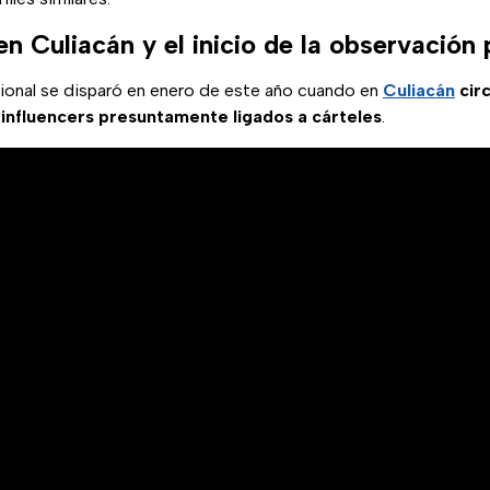
en Culiacán y el inicio de la observación 
cional se disparó en enero de este año cuando en
Culiacán
circ
5 influencers presuntamente ligados a cárteles
.