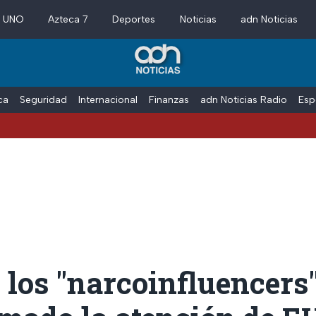
a UNO
Azteca 7
Deportes
Noticias
adn Noticias
ica
Seguridad
Internacional
Finanzas
adn Noticias Radio
Esp
 los "narcoinfluencers