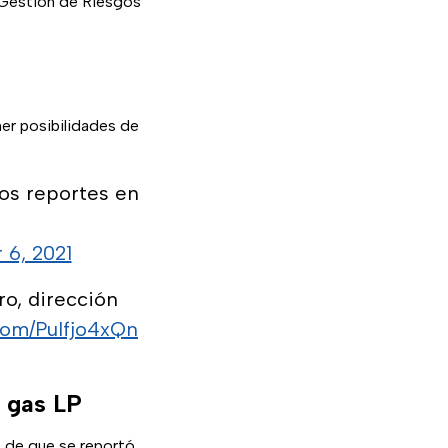
 Gestión de Riesgos
ner posibilidades de
los reportes en
 6, 2021
ro, dirección
.com/PuIfjo4xQn
e gas LP
 de que se reportó