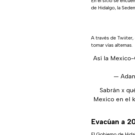
En el sitio se encu
de Hidalgo, la Sede
A través de Twiiter,
tomar vías alternas.
Así la Mexico-
— Adan
Sabrán x qué
Mexico en el k
Evacúan a 20
El Gobierno de Hida