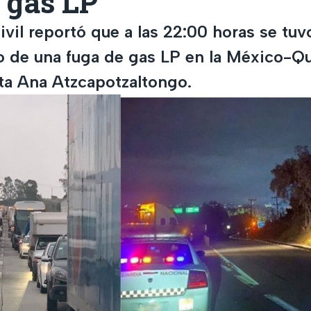
 gas LP
vil reportó que a las 22:00 horas se tuv
 de una fuga de gas LP en la México-Que
nta Ana Atzcapotzaltongo.