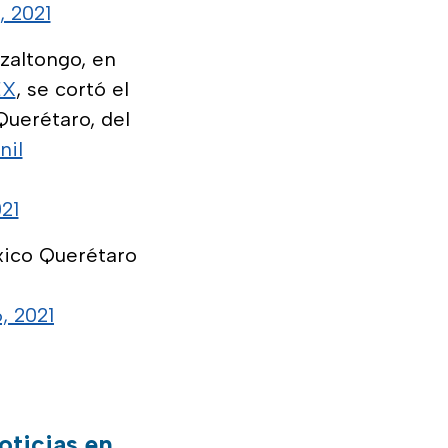
, 2021
zaltongo, en
EX
, se cortó el
Querétaro, del
nil
21
éxico Querétaro
, 2021
oticias en