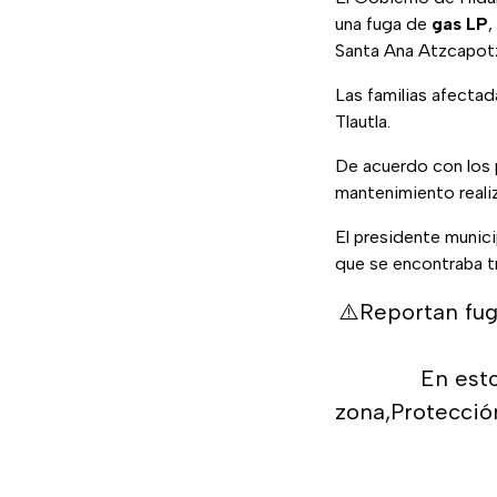
una fuga de
gas LP
,
Santa Ana Atzcapotza
Las familias afecta
Tlautla.
De acuerdo con los 
mantenimiento reali
El presidente municip
que se encontraba tr
⚠️Reportan fug
En est
zona,Protecció