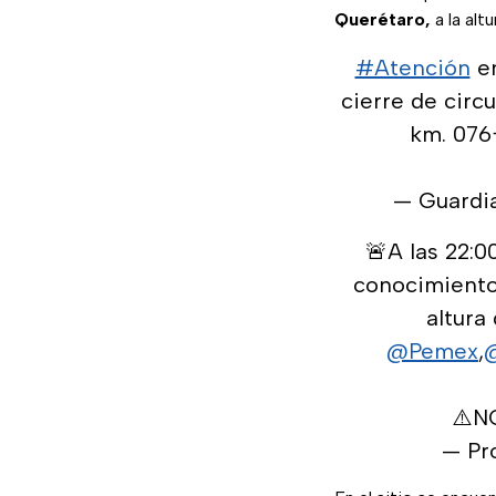
Querétaro,
a la alt
#Atención
e
cierre de circ
km. 076
— Guardi
🚨A las 22:0
conocimient
altura
@Pemex
,
⚠️N
— Pr