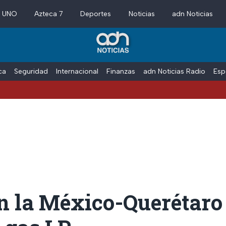
a UNO
Azteca 7
Deportes
Noticias
adn Noticias
ica
Seguridad
Internacional
Finanzas
adn Noticias Radio
Esp
D
n la México-Querétaro 