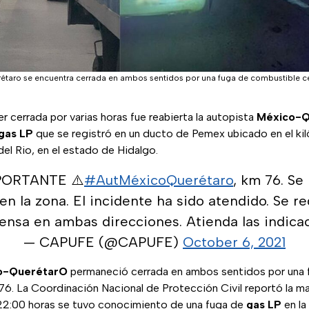
étaro se encuentra cerrada en ambos sentidos por una fuga de combustible ce
cerrada por varias horas fue reabierta la autopista
México-Q
gas LP
que se registró en un ducto de Pemex ubicado en el ki
del Rio, en el estado de Hidalgo.
PORTANTE ⚠️
#AutMéxicoQuerétaro
, km 76. Se
 en la zona. El incidente ha sido atendido. Se re
tensa en ambas direcciones. Atienda las indicac
— CAPUFE (@CAPUFE)
October 6, 2021
o-QuerétarO
permaneció cerrada en ambos sentidos por una
 76. La Coordinación Nacional de Protección Civil reportó la 
 22:00 horas se tuvo conocimiento de una fuga de
gas LP
en la