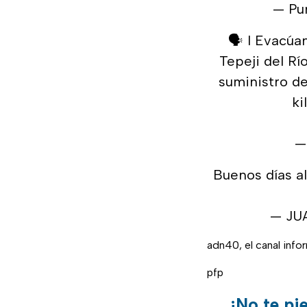
— Pu
🗣️ l Evacú
Tepeji del Rí
suministro de
ki
—
Buenos días al
— JU
adn40, el canal inf
pfp
¡No te pi