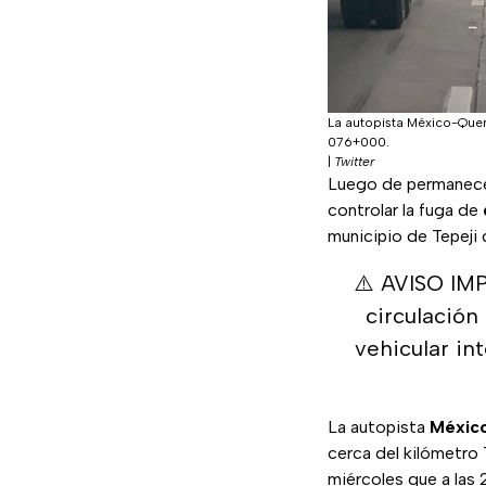
La autopista México-Quer
076+000.
|
Twitter
Luego de permanecer 
controlar la fuga de
municipio de Tepeji 
⚠️ AVISO IM
circulación
vehicular in
La autopista
Méxic
cerca del kilómetro
miércoles que a las