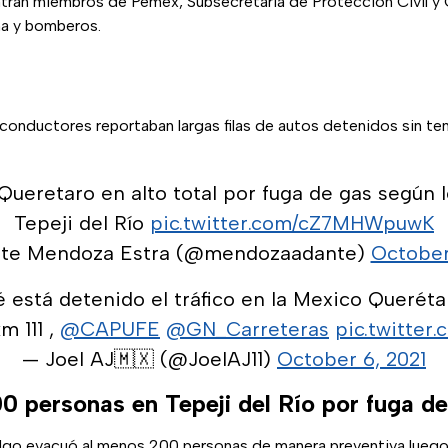
entran miembros de Pemex, Subsecretaría de Protección Civil y
na y bomberos.
 conductores reportaban largas filas de autos detenidos sin te
Queretaro en alto total por fuga de gas según 
Tepeji del Río
pic.twitter.com/cZ7MHWpuwK
te Mendoza Estra (@mendozaadante)
October
 está detenido el tráfico en la Mexico Queréta
m 111 ,
@CAPUFE
@GN_Carreteras
pic.twitter
— Joel AJ🇲🇽 (@JoelAJ11)
October 6, 2021
0 personas en Tepeji del Río por fuga d
lgo evacuó al menos 200 personas de manera preventiva luego