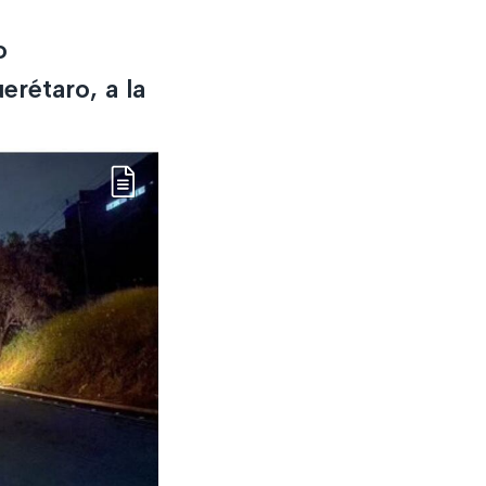
o
rétaro, a la