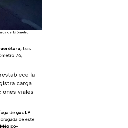
rca del kilómetro
uerétaro,
tras
lómetro 76,
 restablece la
gistra carga
iones viales.
 fuga de
gas LP
madrugada de este
México-