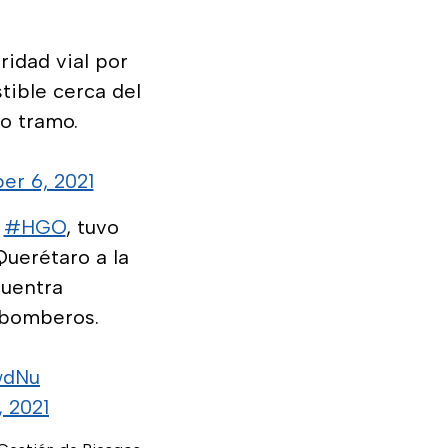
idad vial por
tible cerca del
o tramo.
er 6, 2021
,
#HGO
, tuvo
Querétaro a la
cuentra
bomberos.
wdNu
 2021