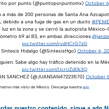
nto por punto (@puntoporpuntomx)
October 6
an a más de 200 personas de Santa Ana Azcapot
o, debido a una fuga de gas en un ducto
#PEM
 luz en la zona y se cerró la autopista México-
lómetro 69 al 83, en ambas direcciones.
@janze
pic.twitter.com/rvdHCrG7zG
 Síntesis Hidalgo (@SintesisHgo)
October 6, 20
guien. Sabe algo hay tráfico detenido en la M
pic.twitter.com/UcrUZd0k3Q
AN SANCHEZ (@JUANSAN47223570)
October 6
ormativo más visto de México. Descarga nuestra
app
.
erdas nuestro contenido, sigue a adn N