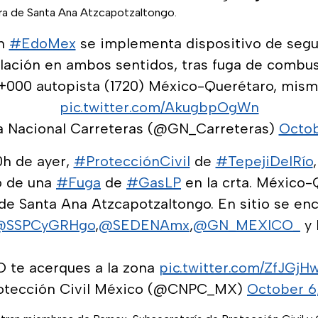
ura de Santa Ana Atzcapotzaltongo.
n
#EdoMex
se implementa dispositivo de segur
ulación en ambos sentidos, tras fuga de combus
+000 autopista (1720) México-Querétaro, mism
pic.twitter.com/AkugbpOgWn
a Nacional Carreteras (@GN_Carreteras)
Octob
0h de ayer,
#ProtecciónCivil
de
#TepejiDelRío
o de una
#Fuga
de
#GasLP
en la crta. México-
 de Santa Ana Atzcapotzaltongo. En sitio se en
@SSPCyGRHgo
,
@SEDENAmx
,
@GN_MEXICO_
y 
O te acerques a la zona
pic.twitter.com/ZfJGjH
otección Civil México (@CNPC_MX)
October 6,