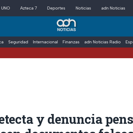
a UNO
Azteca 7
Deportes
Noticias
adn Noticias
ica
Seguridad
Internacional
Finanzas
adn Noticias Radio
Esp
etecta y denuncia pens