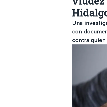
viudez
Hidalg
Una investig
con document
contra quien 