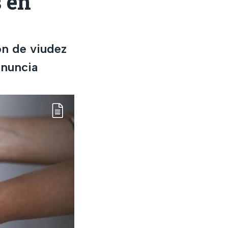
 en
ón de viudez
enuncia