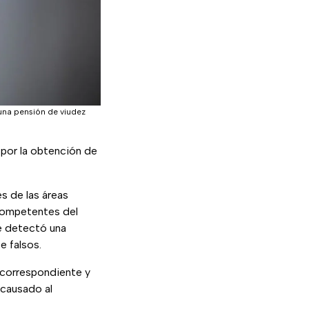
 una pensión de viudez
 por la obtención de
s de las áreas
 competentes del
 detectó una
 falsos.
 correspondiente y
 causado al