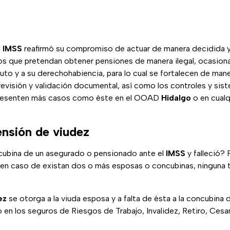
l
IMSS
reafirmó su compromiso de actuar de manera decidida 
os que pretendan obtener pensiones de manera ilegal, ocasion
tuto y a su derechohabiencia, para lo cual se fortalecen de man
evisión y validación documental, así como los controles y sis
 presenten más casos como éste en el OOAD
Hidalgo
o en cualq
pensión de viudez
cubina de un asegurado o pensionado ante el
IMSS
y falleció? 
 en caso de existan dos o más esposas o concubinas, ninguna 
ez
se otorga a la viuda esposa y a falta de ésta a la concubina
 en los seguros de Riesgos de Trabajo, Invalidez, Retiro, Ces