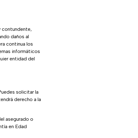
y contundente,
ando daños al
era continua los
temas informáticos
uier entidad del
Puedes solicitar la
tendrá derecho a la
 del asegurado o
antía en Edad