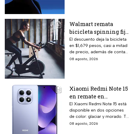
para todo México.
Walmart remata
bicicleta spinning fija
con monitoreo de
El descuento deja la bicicleta
en $1,679 pesos, casi a mitad
velocidad, calorías y
de precio, además de contar
pulso, ideal para hacer
el beneficio de meses sin
08 agosto, 2026
cardio en casa
intereses
Xiaomi Redmi Note 15
en remate en
Liverpool: 256 GB de
El Xiaomi Redmi Note 15 está
disponible en dos opciones
almacenamiento,
de color: glaciar y morado. Te
cámara de 108 MP y
contamos todos los detalles
08 agosto, 2026
carga rápida
de la promoción.