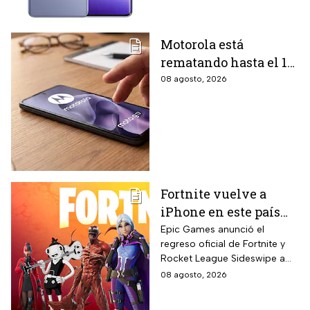
Motorola está
rematando hasta el 19
de agosto el celular
08 agosto, 2026
Moto G17 de 256 GB y
cámara de 50 MP con
15% de descuento por
el regreso a clases
Fortnite vuelve a
iPhone en este país
latinoamericano tras
Epic Games anunció el
regreso oficial de Fortnite y
acuerdo oficial con
Rocket League Sideswipe a
Apple en 2026
iPhones ubicados en Brasil
08 agosto, 2026
mediante descarga directa
desde Epic Games Store vía