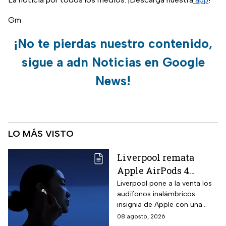
Gm
¡No te pierdas nuestro contenido,
sigue a adn Noticias en Google
News!
LO MÁS VISTO
Liverpool remata
Apple AirPods 4
inalámbricos con 20%
Liverpool pone a la venta los
audífonos inalámbricos
descuento y hasta 16
insignia de Apple con una
MSI
rebaja considerable y
08 agosto, 2026
opciones de pago diferido