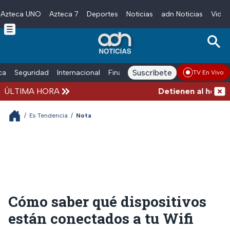
Azteca UNO
Azteca 7
Deportes
Noticias
adn Noticias
Video
Skip to main content
Suscríbete
ica
Seguridad
Internacional
Finanzas
adn Noticias Radio
Esp
TV En Vivo
ÚLTIMA HORA
Detienen al hombre q
/
Es Tendencia
/
Nota
Cómo saber qué dispositivos
están conectados a tu Wifi