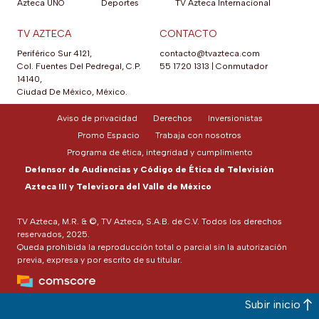
Azteca UNO
Deportes
TV Azteca Internacional
TV AZTECA
CONTACTO
Periférico Sur 4121,
contacto@tvazteca.com
Col. Fuentes Del Pedregal, C.P.
55 1720 1313
|
Conmutador
14140,
Ciudad De México, México.
Aviso de privacidad
Derechos
Inversionistas
Promo Espacio
Trabaja con nosotros
Programa de ética, integridad y cumplimiento
Defensor de Audiencias y Código de Ética de Televisión
Azteca III y Televisora del Valle de México
TV Azteca, M.R. & ©, TV Azteca, S.A.B. de C.V. Todos los derechos
reservados, 2025.
Queda prohibida la reproducción total o parcial sin la autorización
previa, expresa y por escrito de su titular.
Subir inicio