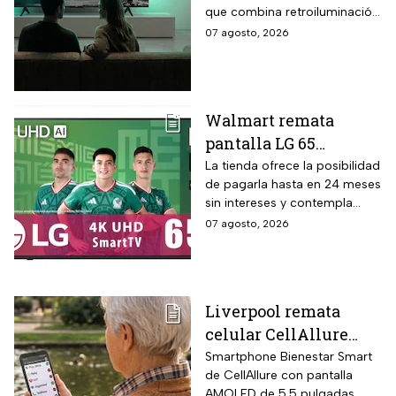
que combina retroiluminación
descuento en línea y
Mini LED de casi precisión
07 agosto, 2026
hasta 24 meses sin
pixel con puntos cuánticos
intereses
QLED, resolución 4K UHD,
audio Onkyo 2.1 con
subwoofer, Dolby Atmos y
Walmart remata
plataforma Google TV.
pantalla LG 65
pulgadas UHD 4K con
La tienda ofrece la posibilidad
de pagarla hasta en 24 meses
funciones de
sin intereses y contempla
inteligencia artificial
devoluciones hasta 30 días
07 agosto, 2026
ThinQ
después de recibir el
producto.
Liverpool remata
celular CellAllure
Smart AMOLED 5.5
Smartphone Bienestar Smart
de CellAllure con pantalla
pulgadas con botón
AMOLED de 5.5 pulgadas,