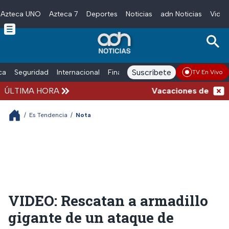
Azteca UNO
Azteca 7
Deportes
Noticias
adn Noticias
Video
Skip to main content
Suscríbete
ica
Seguridad
Internacional
Finanzas
adn Noticias Radio
Esp
TV En Vivo
ÚLTIMA HORA
Vacaciones de verano c
/
Es Tendencia
/
Nota
VIDEO: Rescatan a armadillo
gigante de un ataque de