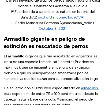
Ibarreta huyendo de algunos perros, llegó hasta una casa
donde sus habitantes avisaron a la Policía
🚨Fue liberado a su ambiente natural en la zona del
Bañado👏
pic.twitter.com/6lkigaQV9f
— Radio Mandarina Formosa (@mandarina_radio)
October 3, 2021
Armadillo gigante en peligro de
extinción es rescatado de perros
El
armadillo
gigante que fue rescatado en Argentina se
trata de una especie llamada tatú carreta (Priodontes
maximus), que se encuentra en peligro de extinción
debido a que es principalmente amenazada por los
humanos ya que los cazan para su comercialización ilegal.
De acuerdo con el sitio web especializado en
armadillos
,
esta especie mide entre 75 a 100 centímetros, desde la
cabeza hasta la base de la cola. Asimismo, el peso de
este animal llega a ser hasta de 60 kilos.