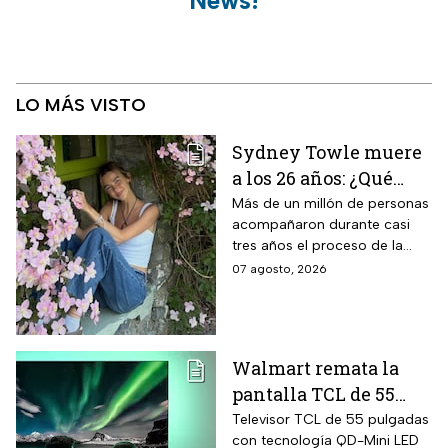
News!
LO MÁS VISTO
Sydney Towle muere
a los 26 años: ¿Qué
cáncer padecía la
Más de un millón de personas
acompañaron durante casi
estrella de TikTok?
tres años el proceso de la
creadora: tratamientos,
07 agosto, 2026
cirugías y hasta cumplió uno
de sus grandes sueños antes
de morir.
Walmart remata la
pantalla TCL de 55
pulgadas 4K QD-Mini
Televisor TCL de 55 pulgadas
con tecnología QD-Mini LED
Led con $6,600 de