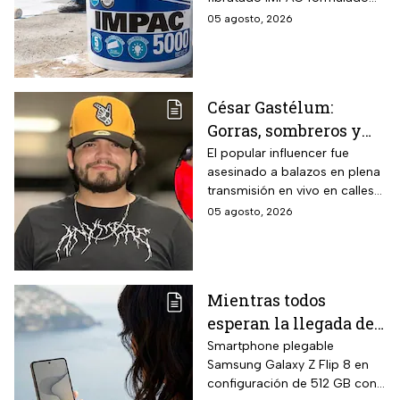
de 4-6 horas con hasta
con base agua, resinas
05 agosto, 2026
13 MSI
acrílicas y fibras sintéticas
reforzantes que sustituyen la
tela de refuerzo tradicional,
compatibilidad con concreto,
César Gastélum:
lámina galvanizada,
Gorras, sombreros y
fibrocemento y ladrillos,
además de fórmula libre de
las letras MZ, las
El popular influencer fue
asbesto y no inflamable.
asesinado a balazos en plena
pistas que investigan
transmisión en vivo en calles
tras el asesinato del
de Culiacán, Sinaloa.
05 agosto, 2026
influencer
Mientras todos
esperan la llegada del
nuevo celular
Smartphone plegable
Samsung Galaxy Z Flip 8 en
Samsung Z Flip8 de
configuración de 512 GB con
512GB, Liverpool