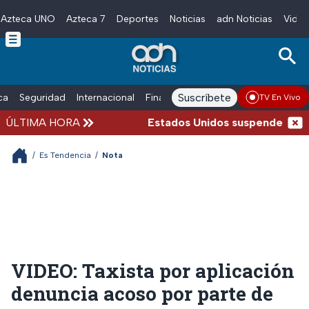
Azteca UNO
Azteca 7
Deportes
Noticias
adn Noticias
Video
Skip to main content
Suscríbete
ica
Seguridad
Internacional
Finanzas
adn Noticias Radio
Esp
TV En Vivo
ÚLTIMA HORA
Estados Unidos suspende la impo
/
Es Tendencia
/
Nota
VIDEO: Taxista por aplicación
denuncia acoso por parte de