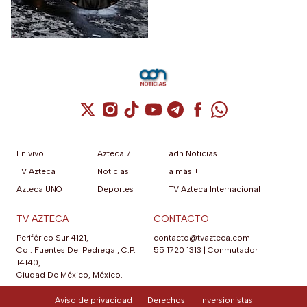
murieron 2 personas
tras aceptar su
responsabilidad y pagar una
multa.
Cuenta de X / Twitter (se abre en una nuev
Cuenta de Instagram (se abre en una n
Cuenta de TikTok (se abre en una
Cuenta de YouTube (se abre 
Cuenta de Telegram (se a
Cuenta de Facebook 
Cuenta de Whats
En vivo
Azteca 7
adn Noticias
TV Azteca
Noticias
a más +
Azteca UNO
Deportes
TV Azteca Internacional
TV AZTECA
CONTACTO
Periférico Sur 4121,
contacto@tvazteca.com
Col. Fuentes Del Pedregal, C.P.
55 1720 1313
|
Conmutador
14140,
Ciudad De México, México.
Aviso de privacidad
Derechos
Inversionistas