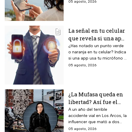
pantalla principal Dynamic
05 agosto, 2026
rebaja el valor de la
AMOLED 2X de 6.9 pulgadas,
preventa y ofrece
pantalla exterior Super
AMOLED de 4.1 pulgadas, 12
hasta 24 meses sin
GB de RAM, siete años de
intereses
La señal en tu celular
actualizaciones de sistema
que revela si una app
operativo garantizadas y suite
completa de Galaxy AI con
te está escuchando
¿Has notado un punto verde
inteligencia artificial integrada.
o naranja en tu celular? Indica
¡No la ignores!
si una app usa tu micrófono o
cámara, clave para tu
05 agosto, 2026
privacidad; ¡No lo ignores!
¿La Mufasa queda en
libertad? Así fue el
aparatoso accidente
A un año del terrible
accidente vial en Los Arcos, la
en Los Arcos de
influencer que mató a dos
Querétaro en el que
personas podría ser liberada
05 agosto, 2026