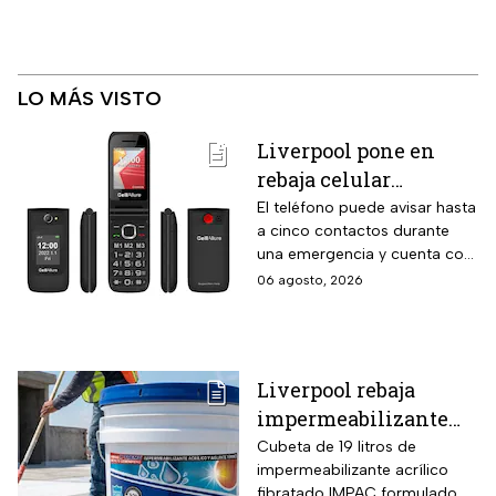
LO MÁS VISTO
Liverpool pone en
rebaja celular
CellAllure Bienestar
El teléfono puede avisar hasta
a cinco contactos durante
para adultos mayores
una emergencia y cuenta con
con botón SOS y hasta
envío gratis a domicilio
06 agosto, 2026
6 MSI
Liverpool rebaja
impermeabilizante
fibratado IMPAC de 19
Cubeta de 19 litros de
impermeabilizante acrílico
litros y secado rápido
fibratado IMPAC formulado