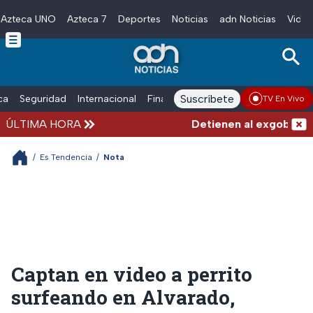
Azteca UNO
Azteca 7
Deportes
Noticias
adn Noticias
Video
Skip to main content
Suscríbete
ica
Seguridad
Internacional
Finanzas
adn Noticias Radio
Esp
TV En Vivo
ÚLTIMA HORA
Detienen al exgobernado
/
Es Tendencia
/
Nota
Captan en video a perrito
surfeando en Alvarado,