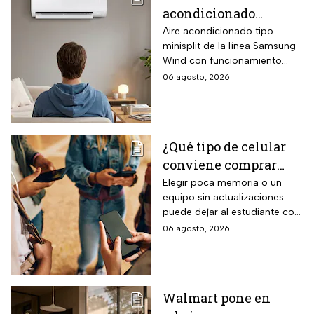
acondicionado
Samsung Wind
Aire acondicionado tipo
minisplit de la línea Samsung
Inverter frío y calor 1
Wind con funcionamiento
tonelada con WiFi y
bidireccional frío y calor
06 agosto, 2026
$3,500 de descuento
mediante bomba de calor
integrada, conectividad
SmartThings vía WiFi para
control desde smartphone y
¿Qué tipo de celular
capacidad de gestión
conviene comprar
mediante inteligencia artificial
con modo AI Auto Cooling
para el regreso a
Elegir poca memoria o un
que ajusta automáticamente
equipo sin actualizaciones
clases? La guía según
el rendimiento según
puede dejar al estudiante con
el nivel escolar
condiciones ambientales.
un celular lento e
06 agosto, 2026
incompatible
Walmart pone en