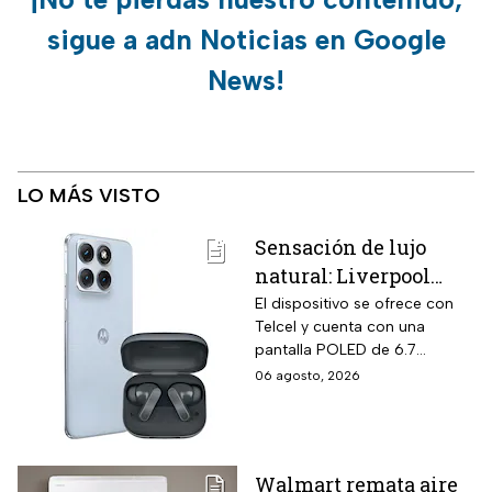
sigue a adn Noticias en Google
News!
LO MÁS VISTO
Sensación de lujo
natural: Liverpool
remata el Motorola
El dispositivo se ofrece con
Telcel y cuenta con una
Edge 70 Fusion de
pantalla POLED de 6.7
256GB de
pulgadas y funciones
06 agosto, 2026
almacenamiento,
enfocadas en rendimiento,
cámara de 50MP y
fotografía y entretenimiento.
audífonos de regalo
Walmart remata aire