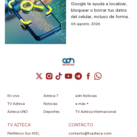
para localizarlo y
Google te ayuda a localizar,
bloquear o borrar tus datos
proteger tus datos
del celular, incluso de forma
remota; debes tener activada
06 agosto, 2026
esta función para proteger tu
información antes de que sea
tarde.
Cuenta de X / Twitter (se abre en una nuev
Cuenta de Instagram (se abre en una n
Cuenta de TikTok (se abre en una
Cuenta de YouTube (se abre 
Cuenta de Telegram (se a
Cuenta de Facebook 
Cuenta de Whats
En vivo
Azteca 7
adn Noticias
TV Azteca
Noticias
a más +
Azteca UNO
Deportes
TV Azteca Internacional
TV AZTECA
CONTACTO
Periférico Sur 4121,
contacto@tvazteca.com