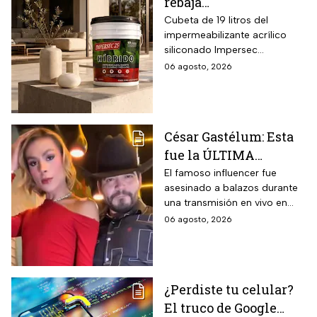
rebaja
impermeabilizante
Cubeta de 19 litros del
impermeabilizante acrílico
ecológico Impersec 10
siliconado Impersec
años con caucho
formulado con hasta 60 por
06 agosto, 2026
reciclado de 19 litros
ciento de caucho reciclado
para la temporada de
de llantas, vida útil
garantizada hasta 10 años,
lluvias
propiedades aislantes
César Gastélum: Esta
térmicas frente al frío y calor,
fue la ÚLTIMA
reducción del paso de ruidos
exteriores y aplicación directa
publicación del
El famoso influencer fue
mediante cepillo de ixtle sin
asesinado a balazos durante
influencer en redes
necesidad de tela de refuerzo
una transmisión en vivo en
sociales: “La cita
adicional.
calles del municipio de
06 agosto, 2026
fresita” | VIDEO
Culiacán en Sinaloa.
¿Perdiste tu celular?
El truco de Google