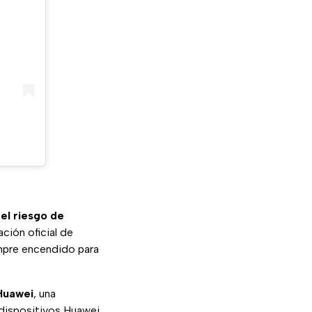
 el riesgo de
ción oficial de
mpre encendido para
Huawei
, una
dispositivos Huawei.