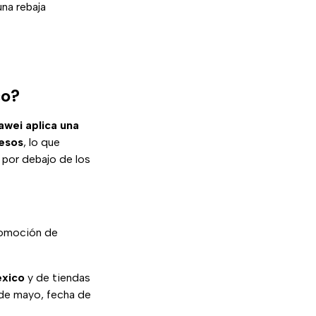
na rebaja
co?
awei aplica una
esos
, lo que
 por debajo de los
promoción de
éxico
y de tiendas
1 de mayo, fecha de