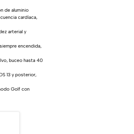
ión de aluminio
cuencia cardíaca,
ez arterial y
a siempre encendida,
olvo, buceo hasta 40
S 13 y posterior,
modo Golf con