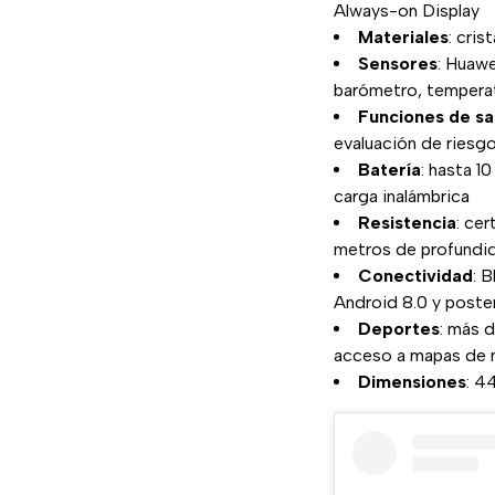
Always-on Display
Materiales
: cris
Sensores
: Huaw
barómetro, temperat
Funciones de sa
evaluación de riesg
Batería
: hasta 1
carga inalámbrica
Resistencia
: ce
metros de profundi
Conectividad
: 
Android 8.0 y poste
Deportes
: más 
acceso a mapas de 
Dimensiones
: 4