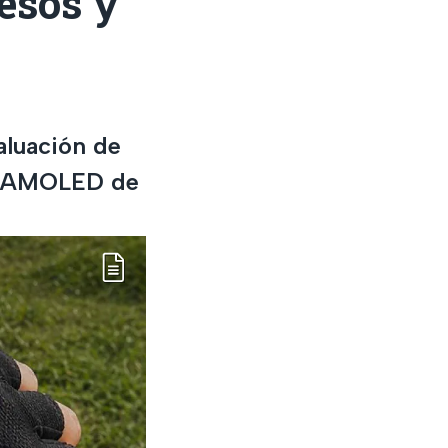
esos y
aluación de
la AMOLED de