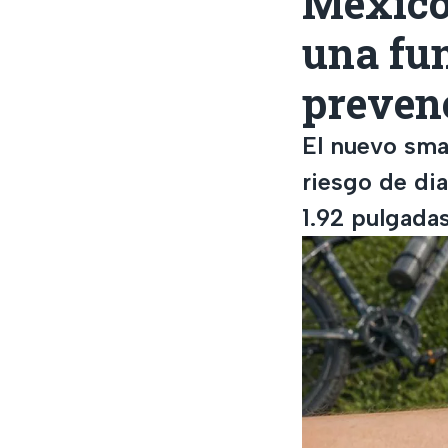
México
una fun
prevenc
El nuevo sma
riesgo de di
1.92 pulgadas