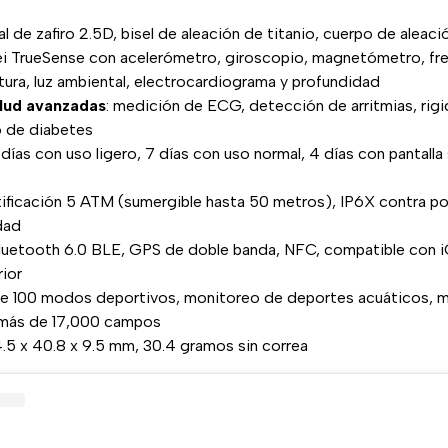
tal de zafiro 2.5D, bisel de aleación de titanio, cuerpo de aleac
ei TrueSense con acelerómetro, giroscopio, magnetómetro, fre
ura, luz ambiental, electrocardiograma y profundidad
lud avanzadas
: medición de ECG, detección de arritmias, rigid
o de diabetes
0 días con uso ligero, 7 días con uso normal, 4 días con pantall
rtificación 5 ATM (sumergible hasta 50 metros), IP6X contra p
dad
Bluetooth 6.0 BLE, GPS de doble banda, NFC, compatible con iO
rior
de 100 modos deportivos, monitoreo de deportes acuáticos, 
más de 17,000 campos
4.5 x 40.8 x 9.5 mm, 30.4 gramos sin correa