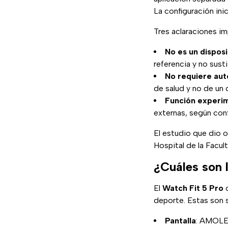
La configuración ini
Tres aclaraciones im
No es un dispos
referencia y no sust
No requiere aut
de salud y no de un 
Función experim
externas, según conf
El estudio que dio o
Hospital de la Facul
¿Cuáles son 
El
Watch Fit 5 Pro
c
deporte. Estas son su
Pantalla
: AMOLED