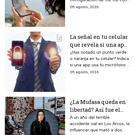
512GB, Liverpool
pantalla principal Dynamic
05 agosto, 2026
rebaja el valor de la
AMOLED 2X de 6.9 pulgadas,
preventa y ofrece
pantalla exterior Super
AMOLED de 4.1 pulgadas, 12
hasta 24 meses sin
GB de RAM, siete años de
intereses
La señal en tu celular
actualizaciones de sistema
que revela si una app
operativo garantizadas y suite
completa de Galaxy AI con
te está escuchando
¿Has notado un punto verde
inteligencia artificial integrada.
o naranja en tu celular? Indica
¡No la ignores!
si una app usa tu micrófono o
cámara, clave para tu
05 agosto, 2026
privacidad; ¡No lo ignores!
¿La Mufasa queda en
libertad? Así fue el
aparatoso accidente
A un año del terrible
accidente vial en Los Arcos, la
en Los Arcos de
influencer que mató a dos
Querétaro en el que