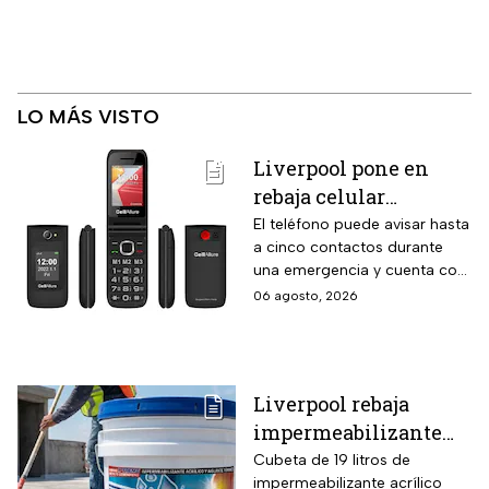
LO MÁS VISTO
Liverpool pone en
rebaja celular
CellAllure Bienestar
El teléfono puede avisar hasta
a cinco contactos durante
para adultos mayores
una emergencia y cuenta con
con botón SOS y hasta
envío gratis a domicilio
06 agosto, 2026
6 MSI
Liverpool rebaja
impermeabilizante
fibratado IMPAC de 19
Cubeta de 19 litros de
impermeabilizante acrílico