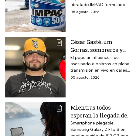
litros y secado rápido
fibratado IMPAC formulado
de 4-6 horas con hasta
con base agua, resinas
05 agosto, 2026
13 MSI
acrílicas y fibras sintéticas
reforzantes que sustituyen la
tela de refuerzo tradicional,
compatibilidad con concreto,
César Gastélum:
lámina galvanizada,
Gorras, sombreros y
fibrocemento y ladrillos,
además de fórmula libre de
las letras MZ, las
El popular influencer fue
asbesto y no inflamable.
asesinado a balazos en plena
pistas que investigan
transmisión en vivo en calles
tras el asesinato del
de Culiacán, Sinaloa.
05 agosto, 2026
influencer
Mientras todos
esperan la llegada del
nuevo celular
Smartphone plegable
Samsung Galaxy Z Flip 8 en
Samsung Z Flip8 de
configuración de 512 GB con