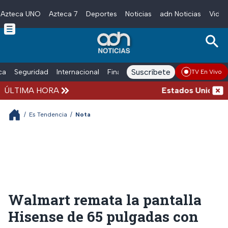
Azteca UNO
Azteca 7
Deportes
Noticias
adn Noticias
Video
Skip to main content
Suscríbete
ica
Seguridad
Internacional
Finanzas
adn Noticias Radio
Esp
TV En Vivo
ÚLTIMA HORA
Estados Unidos susp
/
Es Tendencia
/
Nota
Walmart remata la pantalla
Hisense de 65 pulgadas con