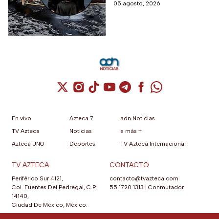
personas podría ser liberada
05 agosto, 2026
murieron 2 personas
tras aceptar su
responsabilidad y pagar una
multa.
Cuenta de X / Twitter (se abre en una nuev
Cuenta de Instagram (se abre en una n
Cuenta de TikTok (se abre en una
Cuenta de YouTube (se abre 
Cuenta de Telegram (se a
Cuenta de Facebook 
Cuenta de Whats
En vivo
Azteca 7
adn Noticias
TV Azteca
Noticias
a más +
Azteca UNO
Deportes
TV Azteca Internacional
TV AZTECA
CONTACTO
Periférico Sur 4121,
contacto@tvazteca.com
Col. Fuentes Del Pedregal, C.P.
55 1720 1313
|
Conmutador
14140,
Ciudad De México, México.