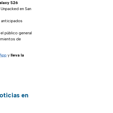
laxy S26
y Unpacked en San
 anticipados
el público general
zamientos de
sApp
y
lleva la
oticias en