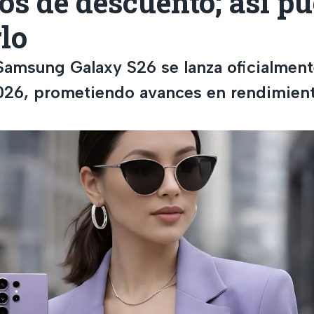
os de descuento; así p
lo
Samsung Galaxy S26 se lanza oficialment
026, prometiendo avances en rendimiento