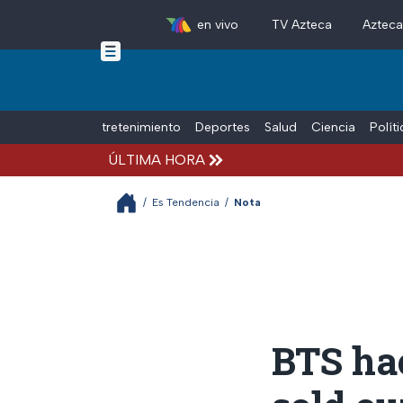
en vivo
TV Azteca
Aztec
Skip to main content
Tiempo Libre
Entretenimiento
Deportes
Salud
Ciencia
Polít
ÚLTIMA HORA
/
Es Tendencia
/
Nota
BTS ha