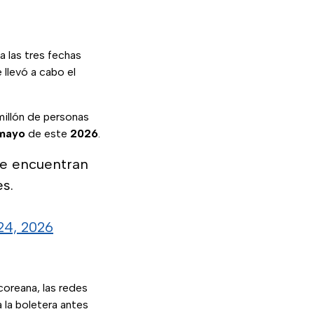
a las tres fechas
llevó a cabo el
 millón de personas
 mayo
de este
2026
.
e encuentran
s.
24, 2026
coreana, las redes
 la boletera antes