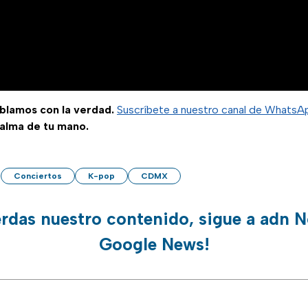
ablamos con la verdad.
Suscríbete a nuestro canal de WhatsA
palma de tu mano.
Conciertos
K-pop
CDMX
erdas nuestro contenido, sigue a adn N
Google News!