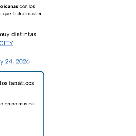
xicanas
con los
 de que Ticketmaster
muy distintas
CITY
y 24, 2026
los fanáticos
so grupo musical.