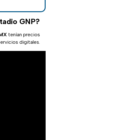
stadio GNP?
MX
tenían precios
rvicios digitales.