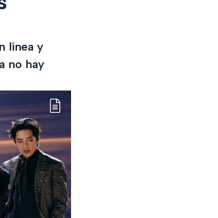
s
n línea y
ya no hay