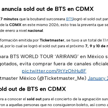
 anuncia sold out de BTS en CDMX
7 minutos
que la boyband surcoreana
BTS
logró el sold out par
 de la
CDMX
en este mismo 2026, esto tras la preventa que se 
de enero a nivel
nacional
.
nformación emitida por
Ticketmaster
, se tuvo a un total de 1.1
eral, por lo cual se logró el sold out para el próximo
7, 9 y 10 de
 para BTS WORLD TOUR ‘ARIRANG’ en México s
gotados, evita comprar fuera de canales oficiale
pic.twitter.com/9tYzOhHu8F
etmaster México (@Ticketmaster_Me)
January 
old out de BTS en CDMX
ra a conocer el
sold out
para el concierto de la agrupación sur
on a aquellas personas que no consiguieron boleto, así como a