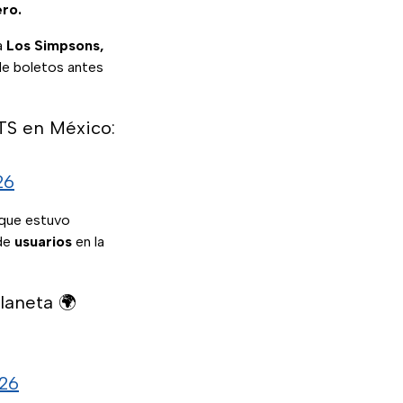
ro.
a
Los Simpsons,
 de boletos antes
TS en México:
26
 que estuvo
 de
usuarios
en la
planeta 🌍
026