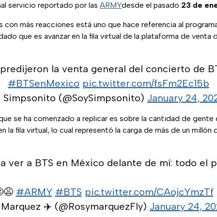
al servicio reportado por las
ARMY
desde el pasado
23 de ene
 con más reacciones está uno que hace referencia al program
dado que es avanzar en la fila virtual de la plataforma de venta
predijeron la venta general del concierto de B
#BTSenMexico
pic.twitter.com/fsFm2Ec15b
 Simpsonito (@SoySimpsonito)
January 24, 20
ue se ha comenzado a replicar es sobre la cantidad de gente
 la fila virtual, lo cual representó la carga de más de un millón
ara ver a BTS en México delante de mí: todo el 
🥴😩
#ARMY
#BTS
pic.twitter.com/CAojcYmzTf
y Marquez ✈️ (@RosymarquezFly)
January 24, 2