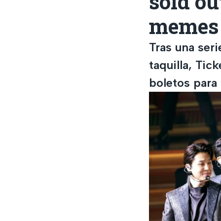
sold ou
memes 
Tras una seri
taquilla, Tic
boletos para