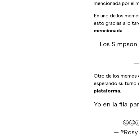
mencionada por el m
En uno de los memes
esto gracias a lo tar
mencionada
.
Los Simpson 
—
Otro de los memes q
esperando su turno en
plataforma
.
Yo en la fila p
🥴🥴
— ®️Ros