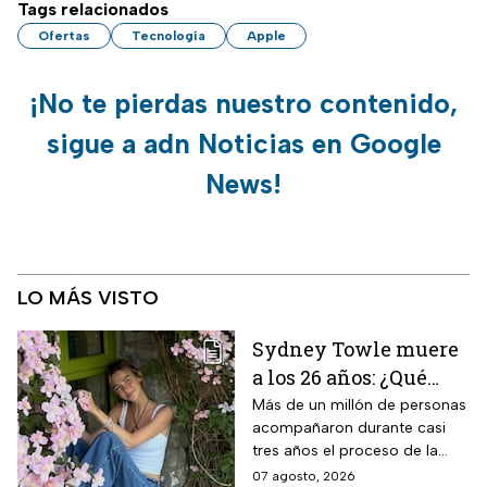
Tags relacionados
Ofertas
Tecnología
Apple
¡No te pierdas nuestro contenido,
sigue a adn Noticias en Google
News!
LO MÁS VISTO
Sydney Towle muere
a los 26 años: ¿Qué
cáncer padecía la
Más de un millón de personas
acompañaron durante casi
estrella de TikTok?
tres años el proceso de la
creadora: tratamientos,
07 agosto, 2026