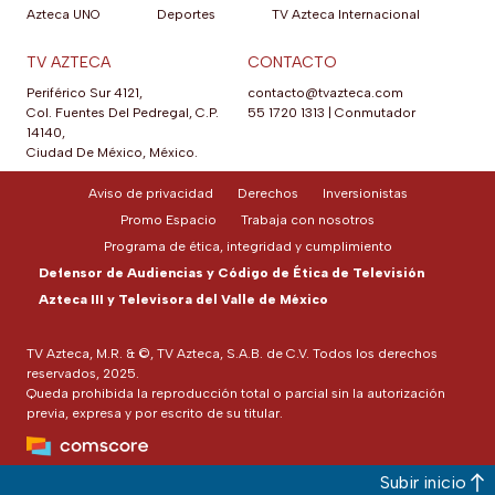
Azteca UNO
Deportes
TV Azteca Internacional
TV AZTECA
CONTACTO
Periférico Sur 4121,
contacto@tvazteca.com
Col. Fuentes Del Pedregal, C.P.
55 1720 1313
|
Conmutador
14140,
Ciudad De México, México.
Aviso de privacidad
Derechos
Inversionistas
Promo Espacio
Trabaja con nosotros
Programa de ética, integridad y cumplimiento
Defensor de Audiencias y Código de Ética de Televisión
Azteca III y Televisora del Valle de México
TV Azteca, M.R. & ©, TV Azteca, S.A.B. de C.V. Todos los derechos
reservados, 2025.
Queda prohibida la reproducción total o parcial sin la autorización
previa, expresa y por escrito de su titular.
Subir inicio