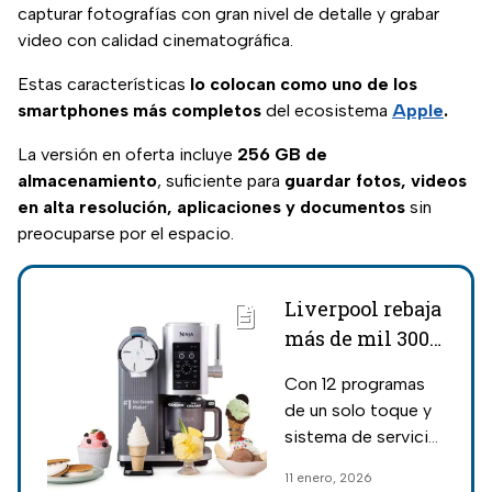
capturar fotografías con gran nivel de detalle y grabar
video con calidad cinematográfica.
Estas características
lo colocan como uno de los
smartphones más completos
del ecosistema
Apple
.
La versión en oferta incluye
256 GB de
almacenamiento
, suficiente para
guardar fotos, videos
en alta resolución, aplicaciones y documentos
sin
preocuparse por el espacio.
Liverpool rebaja
más de mil 300
pesos a la
Con 12 programas
máquina de
de un solo toque y
helados Ninja
sistema de servicio
con tecnología
suave, esta máquina
11 enero, 2026
"CreamiFit"; da
permite crear