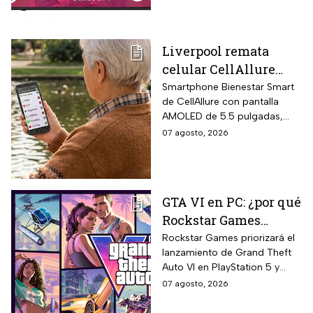
producto.
Liverpool remata
celular CellAllure
Smart AMOLED 5.5
Smartphone Bienestar Smart
de CellAllure con pantalla
pulgadas con botón
AMOLED de 5.5 pulgadas,
SOS, ideal para adultos
sistema operativo Android 13
07 agosto, 2026
mayores: rebaja de 55%
con interfaz de letras y
y hasta 6 MSI
números grandes diseñada
específicamente para adultos
mayores, botón SOS físico
GTA VI en PC: ¿por qué
ubicado en la parte trasera
Rockstar Games
del equipo que activa llamada
automática al contacto de
decidió priorizar
Rockstar Games priorizará el
emergencia junto con alarma
lanzamiento de Grand Theft
PlayStation 5 y Xbox
sonora potente.
Auto VI en PlayStation 5 y
Series X?
Xbox Series X/S el 19 de
07 agosto, 2026
noviembre de 2026 sin
versión simultánea para PC,