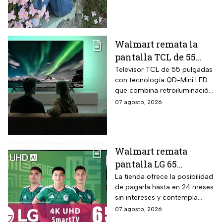
cirugías y hasta cumplió uno
de sus grandes sueños antes
de morir.
Walmart remata la
pantalla TCL de 55
pulgadas 4K QD-Mini
Televisor TCL de 55 pulgadas
con tecnología QD-Mini LED
Led con $6,600 de
que combina retroiluminación
descuento en línea y
Mini LED de casi precisión
07 agosto, 2026
hasta 24 meses sin
pixel con puntos cuánticos
intereses
QLED, resolución 4K UHD,
audio Onkyo 2.1 con
subwoofer, Dolby Atmos y
Walmart remata
plataforma Google TV.
pantalla LG 65
pulgadas UHD 4K con
La tienda ofrece la posibilidad
de pagarla hasta en 24 meses
funciones de
sin intereses y contempla
inteligencia artificial
devoluciones hasta 30 días
07 agosto, 2026
ThinQ
después de recibir el