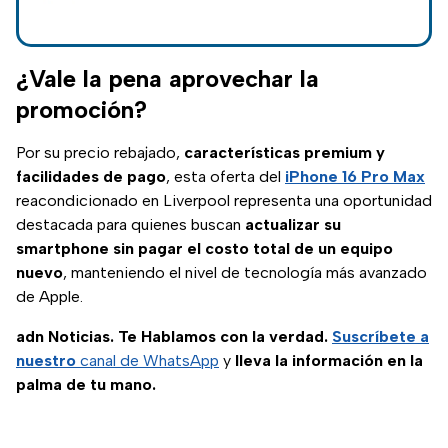
meses sin
recetas veganas,
bajas en calorías y
intereses
hasta yogur helado
¿Vale la pena aprovechar la
en minutos.
promoción?
Por su precio rebajado,
características premium y
facilidades de pago
, esta oferta del
iPhone 16 Pro Max
reacondicionado en Liverpool representa una oportunidad
destacada para quienes buscan
actualizar su
smartphone sin pagar el costo total de un equipo
nuevo
, manteniendo el nivel de tecnología más avanzado
de Apple.
adn Noticias. Te Hablamos con la verdad.
Suscríbete a
nuestro
canal de WhatsApp
y
lleva la información en la
palma de tu mano.