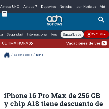
Azteca UNO
Azteca 7
Deportes
Noticias
adn Noticias
Video
Skip to main content
Suscríbete
ica
Seguridad
Internacional
Finanzas
adn Noticias Radio
Esp
TV En Vivo
ÚLTIMA HORA
Vacaciones de verano comp
/
Es Tendencia
/
Nota
iPhone 16 Pro Max de 256 GB
y chip A18 tiene descuento de